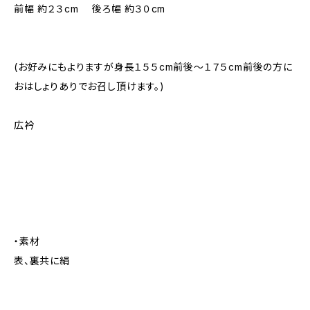
前幅 約２３cm 後ろ幅 約３０cm
(お好みにもよりますが身長１５５cm前後～１７５cm前後の方に
おはしょりありでお召し頂けます。)
広衿
・素材
表、裏共に絹