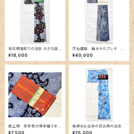
有松鳴海絞りの浴衣 大きな桔
竺仙鑑製 紬ゆかたプレタ 縞
梗柄
と流水と菖蒲
¥18,000
¥40,000
献上柄 赤茶色の博多織り半幅
板締め＆注染の百合柄の浴衣
帯
¥7,500
¥25,000