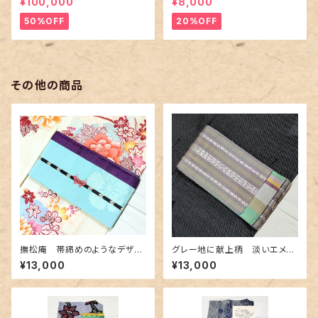
¥100,000
¥8,000
50%OFF
20%OFF
その他の商品
撫松庵 帯締めのようなデザイ
グレー地に献上柄 淡いエメラ
ン半幅帯 水色&紫色
ルドグリーン 博多織りリバー
¥13,000
¥13,000
シブル半幅帯