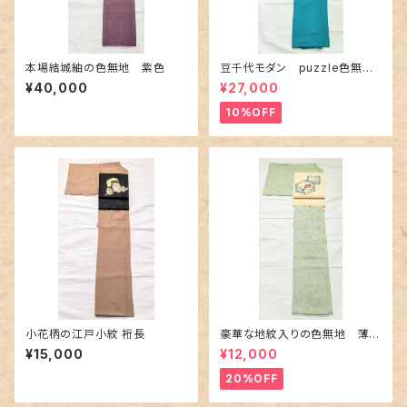
本場結城紬の色無地 紫色
豆千代モダン puzzle色無地
ターコイズ
¥40,000
¥27,000
10%OFF
小花柄の江戸小紋 裄長
豪華な地紋入りの色無地 薄緑
色
¥15,000
¥12,000
20%OFF