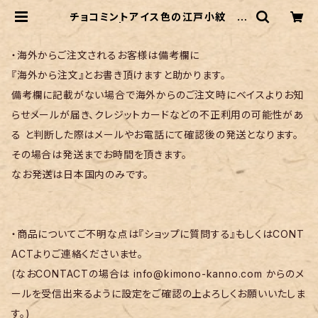
チョコミントアイス色の江戸小紋 鮫
小紋 | リサイクル着物 菅野
・海外からご注文されるお客様は備考欄に
『海外から注文』とお書き頂けますと助かります。
備考欄に記載がない場合で海外からのご注文時にベイスよりお知
らせメールが届き、クレジットカードなどの不正利用の可能性があ
る と判断した際はメールやお電話にて確認後の発送となります。
その場合は発送までお時間を頂きます。
なお発送は日本国内のみです。
・商品についてご不明な点は『ショップに質問する』もしくはCONT
ACTよりご連絡くださいませ。
(なおCONTACTの場合は
info@kimono-kanno.com
からのメ
ールを受信出来るように設定をご確認の上よろしくお願いいたしま
す。)