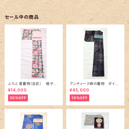
セール中の商品
ふりふ 夏着物（浴衣） 格子に
アンティーク麻の着物 ダイヤ
百合や秋草花
に市松柄の上布
¥14,000
¥45,000
30%OFF
10%OFF