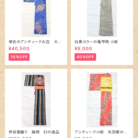
単衣のアンティークお召 大輪
白黒カラーの亀甲柄 小紋
の薔薇柄柄
¥40,500
¥9,000
10%OFF
40%OFF
伊兵衛織り 縞柄 幻の逸品
アンティーク小紋 矢羽根の地
紋に短冊柄 裄６６cm