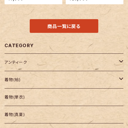
商品一覧に戻る
CATEGORY
アンティーク
着物
着物(袷)
帯
小紋
着物(単衣)
羽織り・道行
色無地・江戸小紋
着物(真夏)