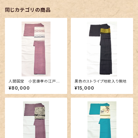
同じカテゴリの商品
人間国宝 小宮康孝の江戸小
黒色のストライプ地紋入り無地
紋 青海波
¥80,000
¥15,000