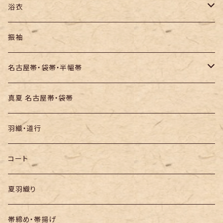
紬
浴衣
訪問着・付下
セオα・ポリ
振袖
お召し
木綿・綿麻
名古屋帯・袋帯・半幅帯
絞りの浴衣
名古屋帯
真夏 名古屋帯・袋帯
袋帯
羽織・道行
半幅帯
コート
夏羽織り
帯締め・帯揚げ