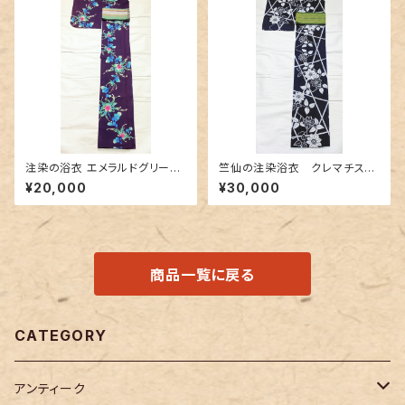
注染の浴衣 エメラルドグリーン
竺仙の注染浴衣 クレマチス
の乱菊柄
（鉄線に竹垣）柄
¥20,000
¥30,000
商品一覧に戻る
CATEGORY
アンティーク