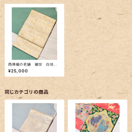
西陣織の老舗 織悦 白地に
金糸の礼装袋帯
¥25,000
同じカテゴリの商品