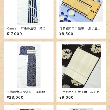
Kansai 本染め浴衣 縞に紙
博多織りの半幅帯 渋い生成り
風船柄
地に熱帯魚のような柄
¥17,000
¥8,500
有松鳴海絞り浴衣 濃紺地に
白色のポリの献上柄 紗の名古
青海波柄
屋帯 長尺
¥28,000
¥9,000