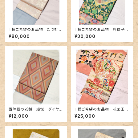
T様ご希望のお品物 たつむら
T様ご希望のお品物 唐獅子柄
製 洋花蜀紅文の袋帯
のアンティークの袋帯〜緑青色
¥80,000
¥30,000
に金糸 紺とシアン色の獅子〜
西陣織の老舗 織悦 ダイヤ柄
T様ご希望のお品物 花薬玉と
のしゃれ袋帯
鳳凰柄のアンティーク丸帯
¥12,000
¥25,000