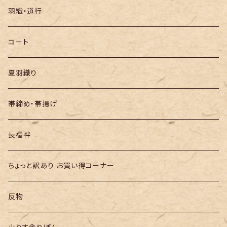
袋帯
羽織・道行
半幅帯
コート
夏羽織り
帯締め・帯揚げ
長襦袢
ちょっと訳あり お買い得コーナー
反物