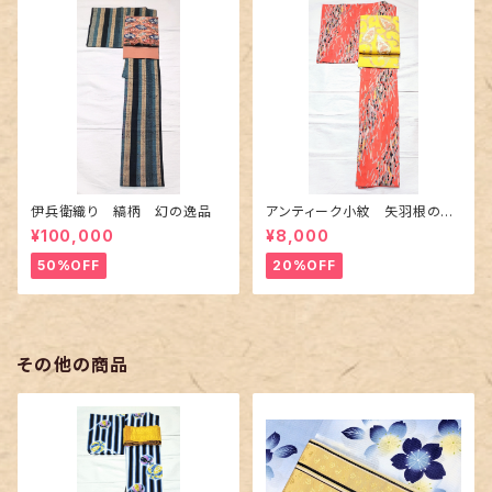
伊兵衛織り 縞柄 幻の逸品
アンティーク小紋 矢羽根の地
紋に短冊柄 裄６６cm
¥100,000
¥8,000
50%OFF
20%OFF
その他の商品