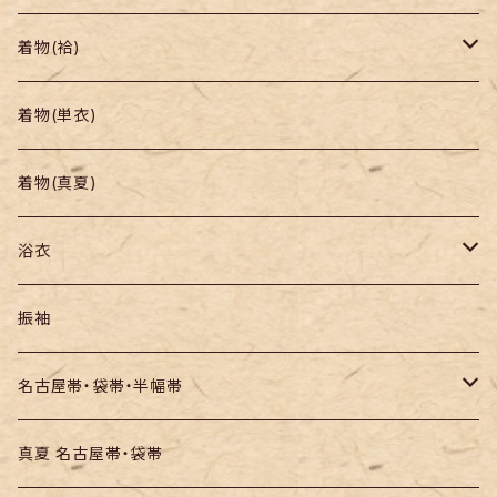
着物
着物(袷)
帯
小紋
着物(単衣)
羽織り・道行
色無地・江戸小紋
着物(真夏)
紬
浴衣
訪問着・付下
セオα・ポリ
振袖
お召し
木綿・綿麻
名古屋帯・袋帯・半幅帯
絞りの浴衣
名古屋帯
真夏 名古屋帯・袋帯