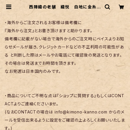
西陣織の老舗 織悦 白地に金糸の
礼装袋帯 | リサイクル着物 菅野
・海外からご注文されるお客様は備考欄に
『海外から注文』とお書き頂けますと助かります。
備考欄に記載がない場合で海外からのご注文時にベイスよりお知
らせメールが届き、クレジットカードなどの不正利用の可能性があ
る と判断した際はメールやお電話にて確認後の発送となります。
その場合は発送までお時間を頂きます。
なお発送は日本国内のみです。
・商品についてご不明な点は『ショップに質問する』もしくはCONT
ACTよりご連絡くださいませ。
(なおCONTACTの場合は
info@kimono-kanno.com
からのメ
ールを受信出来るように設定をご確認の上よろしくお願いいたしま
す。)