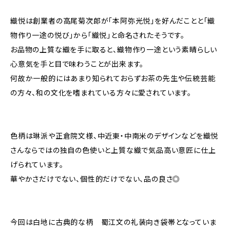
織悦は創業者の高尾菊次郎が「本阿弥光悦」を好んだことと「織
物作り一途の悦び」から「織悦」と命名されたそうです。
お品物の上質な織を手に取ると、織物作り一途という素晴らしい
心意気を手と目で味わうことが出来ます。
何故か一般的にはあまり知られておらずお茶の先生や伝統芸能
の方々、和の文化を嗜まれている方々に愛されています。
色柄は琳派や正倉院文様、中近東・中南米のデザインなどを織悦
さんならではの独自の色使いと上質な織で気品高い意匠に仕上
げられています。
華やかさだけでない、個性的だけでない、品の良さ◎
今回は白地に古典的な柄 蜀江文の礼装向き袋帯となっていま