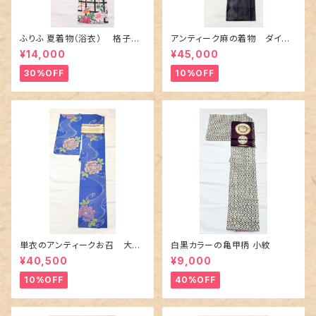
ふりふ 夏着物（浴衣） 格子に
アンティーク麻の着物 ダイヤ
百合や秋草花
に市松柄の上布
¥14,000
¥45,000
30%OFF
10%OFF
単衣のアンティークお召 大輪
白黒カラーの亀甲柄 小紋
の薔薇柄柄
¥40,500
¥9,000
10%OFF
40%OFF