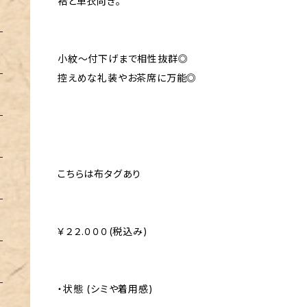
袷と単衣向き。
小紋〜付下げまで相性抜群◎
控えめな礼装やお茶席に万能◎
こちらは布タグあり
￥２２.０００(税込み)
・状態 (シミや着用感)