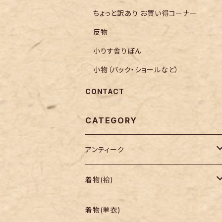
ちょっと訳あり お買い得コーナー
反物
小りす舎りぼん
小物（バック・ショールなど）
CONTACT
CATEGORY
アンティーク
着物
着物(袷)
帯
小紋
着物(単衣)