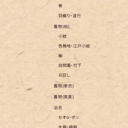
帯
羽織り・道行
着物(袷)
小紋
色無地・江戸小紋
紬
訪問着・付下
お召し
着物(単衣)
着物(真夏)
浴衣
セオα・ポリ
木綿・綿麻