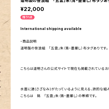
道明製の笹浪組 「五雲」朱（青・墨暈し）布タグあ
¥22,000
残り1点
International shipping available
・商品説明
道明製の笹浪組 「五雲」朱（青・墨暈し）布タグありです。
こちらは道明さんの公式サイトで現在も掲載されているお
水面に漣(さざなみ)がたっているように見える、詩的な組
こちらは 銘 「五雲」朱（青・墨暈し）の帯締です。