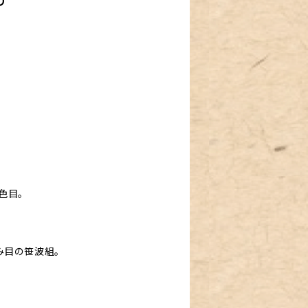
り
色目。
み目の笹波組。