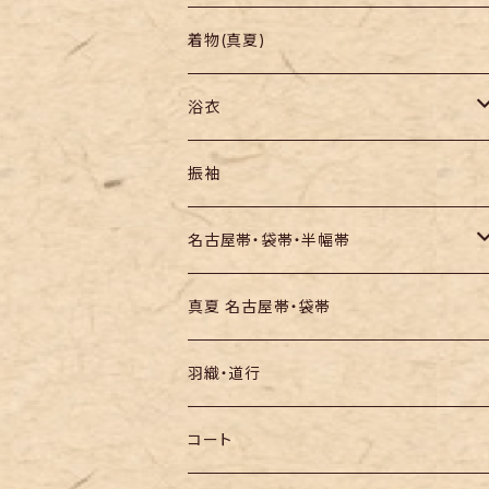
羽織り・道行
色無地・江戸小紋
着物(真夏)
紬
浴衣
訪問着・付下
セオα・ポリ
振袖
お召し
木綿・綿麻
名古屋帯・袋帯・半幅帯
絞りの浴衣
名古屋帯
真夏 名古屋帯・袋帯
袋帯
羽織・道行
半幅帯
コート