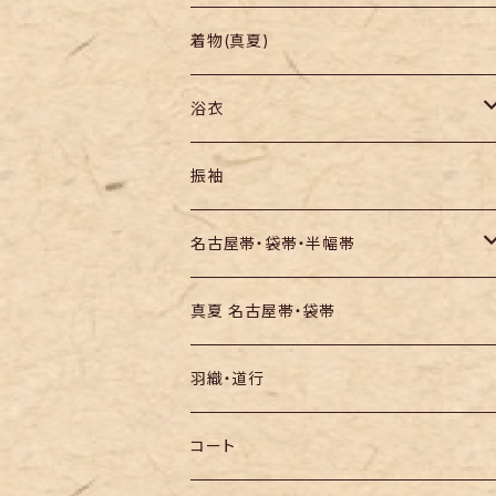
羽織り・道行
色無地・江戸小紋
着物(真夏)
紬
浴衣
訪問着・付下
セオα・ポリ
振袖
お召し
木綿・綿麻
名古屋帯・袋帯・半幅帯
絞りの浴衣
名古屋帯
真夏 名古屋帯・袋帯
袋帯
羽織・道行
半幅帯
コート