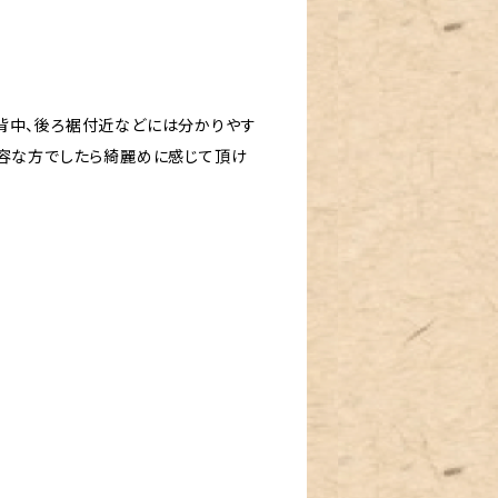
背中、後ろ裾付近などには分かりやす
寛容な方でしたら綺麗めに感じて頂け