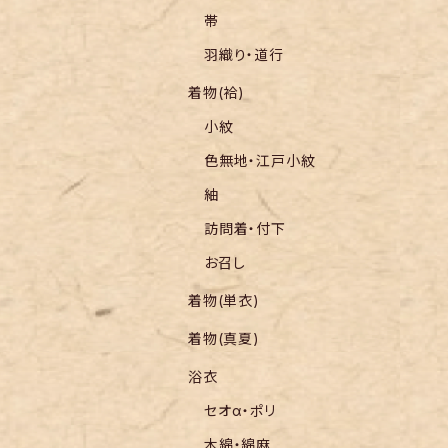
帯
羽織り・道行
着物(袷)
小紋
色無地・江戸小紋
紬
訪問着・付下
お召し
着物(単衣)
着物(真夏)
浴衣
セオα・ポリ
木綿・綿麻