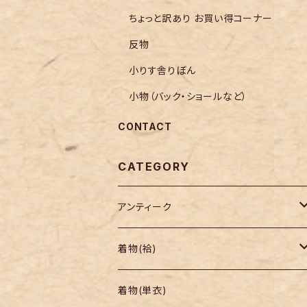
ちょっと訳あり お買い得コーナー
反物
小りす舎りぼん
小物（バック・ショールなど）
CONTACT
CATEGORY
アンティーク
着物
着物(袷)
帯
小紋
着物(単衣)