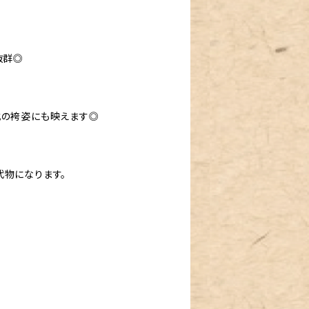
抜群◎
式の袴姿にも映えます◎
代物になります。