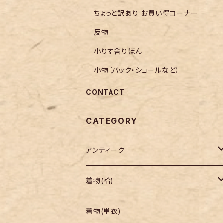
ちょっと訳あり お買い得コーナー
反物
小りす舎りぼん
小物（バック・ショールなど）
CONTACT
CATEGORY
アンティーク
着物
着物(袷)
帯
小紋
着物(単衣)