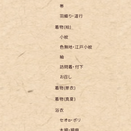
帯
羽織り・道行
着物(袷)
小紋
色無地・江戸小紋
紬
訪問着・付下
お召し
着物(単衣)
着物(真夏)
浴衣
セオα・ポリ
木綿・綿麻