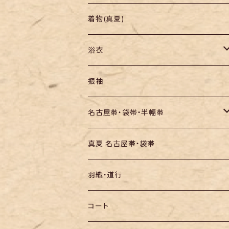
羽織り・道行
色無地・江戸小紋
着物(真夏)
紬
浴衣
訪問着・付下
セオα・ポリ
振袖
お召し
木綿・綿麻
名古屋帯・袋帯・半幅帯
絞りの浴衣
名古屋帯
真夏 名古屋帯・袋帯
袋帯
羽織・道行
半幅帯
コート