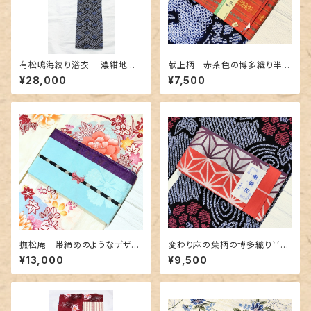
有松鳴海絞り浴衣 濃紺地に
献上柄 赤茶色の博多織り半幅
青海波柄
帯
¥28,000
¥7,500
撫松庵 帯締めのようなデザイ
変わり麻の葉柄の博多織り半幅
ン半幅帯 水色&紫色
帯 未使用品
¥13,000
¥9,500