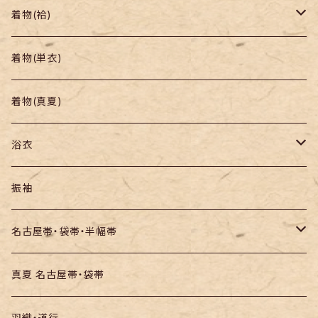
着物
着物(袷)
帯
小紋
着物(単衣)
羽織り・道行
色無地・江戸小紋
着物(真夏)
紬
浴衣
訪問着・付下
セオα・ポリ
振袖
お召し
木綿・綿麻
名古屋帯・袋帯・半幅帯
絞りの浴衣
名古屋帯
真夏 名古屋帯・袋帯
袋帯
羽織・道行