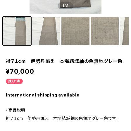
1
/8
裄７１cm 伊勢丹誂え 本場結城紬の色無地グレー色
¥70,000
残り1点
International shipping available
・商品説明
裄７１cm 伊勢丹誂え 本場結城紬の色無地グレー色です。