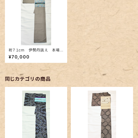
裄７１cm 伊勢丹誂え 本場
結城紬の色無地グレー色
¥70,000
同じカテゴリの商品