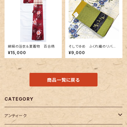
綿絽の浴衣＆夏着物 百合柄
そしてゆめ ふくれ織のリバー
シブル半幅帯 抹茶色×金茶色
¥15,000
¥9,000
商品一覧に戻る
CATEGORY
アンティーク