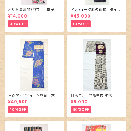
ふりふ 夏着物（浴衣） 格子に
アンティーク麻の着物 ダイヤ
百合や秋草花
に市松柄の上布
¥14,000
¥45,000
30%OFF
10%OFF
単衣のアンティークお召 大輪
白黒カラーの亀甲柄 小紋
の薔薇柄柄
¥40,500
¥9,000
10%OFF
40%OFF