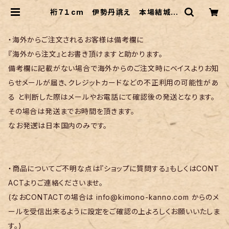
裄７１cm 伊勢丹誂え 本場結城紬
の色無地グレー色 | リサイクル着物
菅野
・海外からご注文されるお客様は備考欄に
『海外から注文』とお書き頂けますと助かります。
備考欄に記載がない場合で海外からのご注文時にベイスよりお知
らせメールが届き、クレジットカードなどの不正利用の可能性があ
る と判断した際はメールやお電話にて確認後の発送となります。
その場合は発送までお時間を頂きます。
なお発送は日本国内のみです。
・商品についてご不明な点は『ショップに質問する』もしくはCONT
ACTよりご連絡くださいませ。
(なおCONTACTの場合は
info@kimono-kanno.com
からのメ
ールを受信出来るように設定をご確認の上よろしくお願いいたしま
す。)