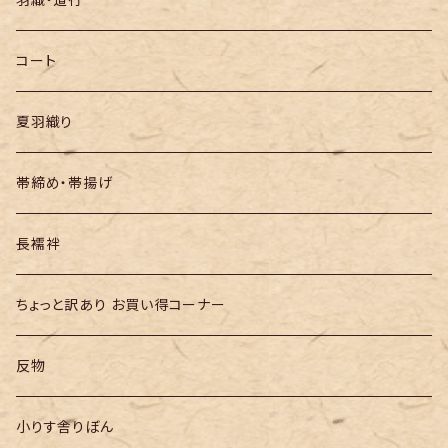
半幅帯
コート
夏羽織り
帯締め・帯揚げ
長襦袢
ちょっと訳あり お買い得コーナー
反物
小りす舎りぼん