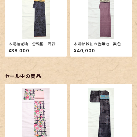
本場結城紬 雪輪柄 西武百
本場結城紬の色無地 紫色
貨店誂え
¥38,000
¥40,000
セール中の商品