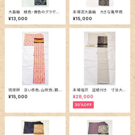
大島紬 緑色・青色のグラデー
本場泥大島紬 大きな亀甲柄
ション
¥13,000
¥15,000
琉球絣 淡い赤色、山吹色、臙
本場塩沢 証紙付き 寸法大き
脂色
め〜伝統的工芸士 桑原正信
¥15,000
¥28,000
作〜
30%OFF