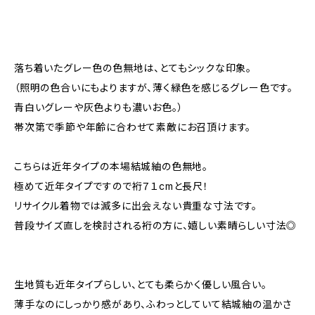
落ち着いたグレー色の色無地は、とてもシックな印象。
（照明の色合いにもよりますが、薄く緑色を感じるグレー色です。
青白いグレーや灰色よりも濃いお色。）
帯次第で季節や年齢に合わせて素敵にお召頂けます。
こちらは近年タイプの本場結城紬の色無地。
極めて近年タイプですので裄７１cmと長尺！
リサイクル着物では滅多に出会えない貴重な寸法です。
普段サイズ直しを検討される裄の方に、嬉しい素晴らしい寸法◎
生地質も近年タイプらしい、とても柔らかく優しい風合い。
薄手なのにしっかり感があり、ふわっとしていて結城紬の温かさ