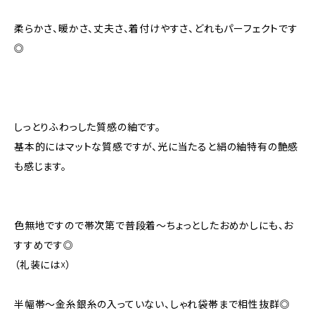
柔らかさ、暖かさ、丈夫さ、着付けやすさ、どれもパーフェクトです
◎
しっとりふわっした質感の紬です。
基本的にはマットな質感ですが、光に当たると絹の紬特有の艶感
も感じます。
色無地ですので帯次第で普段着〜ちょっとしたおめかしにも、お
すすめです◎
（礼装には☓）
半幅帯〜金糸銀糸の入っていない、しゃれ袋帯まで相性抜群◎