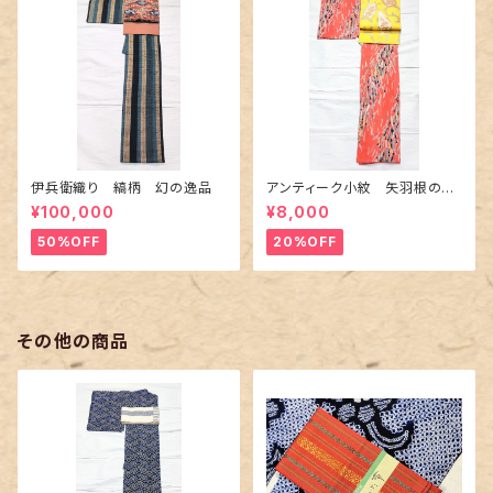
伊兵衛織り 縞柄 幻の逸品
アンティーク小紋 矢羽根の地
紋に短冊柄 裄６６cm
¥100,000
¥8,000
50%OFF
20%OFF
その他の商品