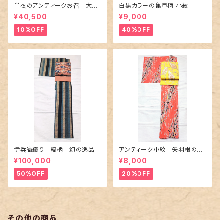
単衣のアンティークお召 大輪
白黒カラーの亀甲柄 小紋
の薔薇柄柄
¥40,500
¥9,000
10%OFF
40%OFF
伊兵衛織り 縞柄 幻の逸品
アンティーク小紋 矢羽根の地
紋に短冊柄 裄６６cm
¥100,000
¥8,000
50%OFF
20%OFF
その他の商品