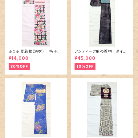
ふりふ 夏着物（浴衣） 格子に
アンティーク麻の着物 ダイヤ
百合や秋草花
に市松柄の上布
¥14,000
¥45,000
30%OFF
10%OFF