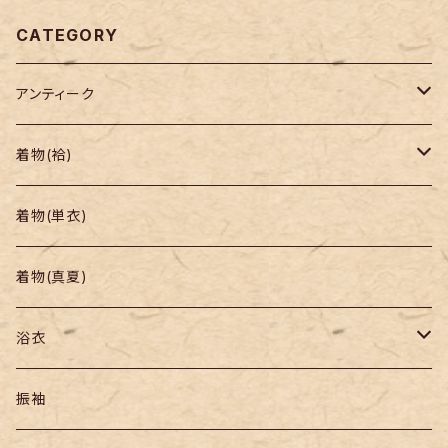
CATEGORY
アンティーク
着物
着物(袷)
帯
小紋
着物(単衣)
羽織り・道行
色無地・江戸小紋
着物(真夏)
紬
浴衣
訪問着・付下
セオα・ポリ
振袖