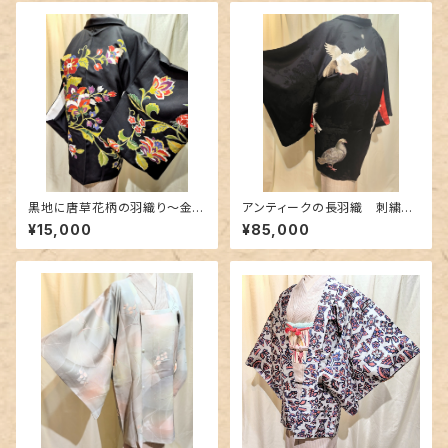
黒地に唐草花柄の羽織り〜金彩
アンティークの長羽織 刺繍〜
と金駒刺繍〜
鳩柄の逸品〜
¥15,000
¥85,000