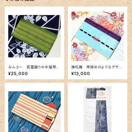
みんさー 首里織りの半幅帯
撫松庵 帯締めのようなデザイ
深緑色
ン半幅帯 水色&紫色
¥25,000
¥13,000