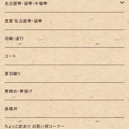
お召し
木綿・綿麻
名古屋帯・袋帯・半幅帯
絞りの浴衣
名古屋帯
真夏 名古屋帯・袋帯
袋帯
羽織・道行
半幅帯
コート
夏羽織り
帯締め・帯揚げ
長襦袢
ちょっと訳あり お買い得コーナー