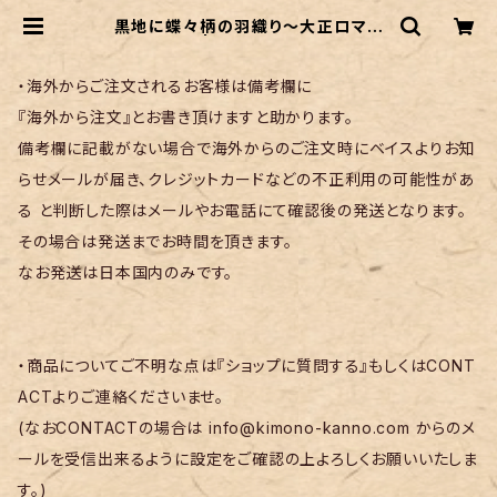
黒地に蝶々柄の羽織り〜大正ロマン
な裏地〜 | リサイクル着物 菅野
・海外からご注文されるお客様は備考欄に
『海外から注文』とお書き頂けますと助かります。
備考欄に記載がない場合で海外からのご注文時にベイスよりお知
らせメールが届き、クレジットカードなどの不正利用の可能性があ
る と判断した際はメールやお電話にて確認後の発送となります。
その場合は発送までお時間を頂きます。
なお発送は日本国内のみです。
・商品についてご不明な点は『ショップに質問する』もしくはCONT
ACTよりご連絡くださいませ。
(なおCONTACTの場合は
info@kimono-kanno.com
からのメ
ールを受信出来るように設定をご確認の上よろしくお願いいたしま
す。)