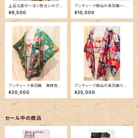
上品な道行〜淡い色合いのグラ
アンティーク銘仙の長羽織〜絵
デーション〜
本のような柄〜
¥8,500
¥10,000
アンティーク長羽織 青緑色に
アンティーク銘仙の長羽織り～
蔦唐草花柄〜銘仙〜
カラフルな花柄に花緑青色の差
¥20,000
¥25,000
し色～
セール中の商品