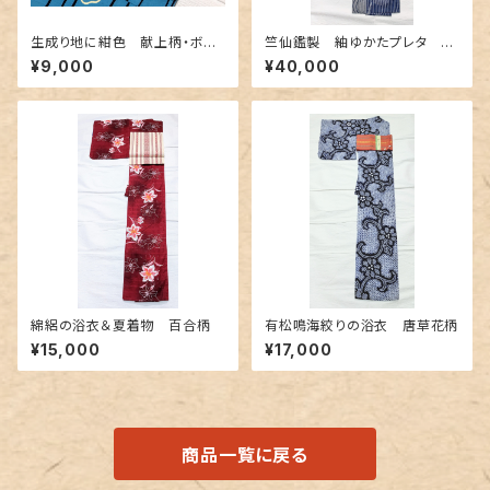
生成り地に紺色 献上柄・ボー
竺仙鑑製 紬ゆかたプレタ 縞
ダー柄のリバーシブル 博多織
と流水と菖蒲
¥9,000
¥40,000
り半幅帯
綿絽の浴衣＆夏着物 百合柄
有松鳴海絞りの浴衣 唐草花柄
¥15,000
¥17,000
商品一覧に戻る