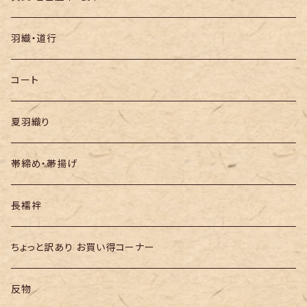
袋帯
羽織・道行
半幅帯
コート
夏羽織り
帯締め・帯揚げ
長襦袢
ちょっと訳あり お買い得コーナー
反物