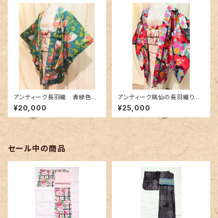
アンティーク長羽織 青緑色に
アンティーク銘仙の長羽織り～
蔦唐草花柄〜銘仙〜
カラフルな花柄に花緑青色の差
¥20,000
¥25,000
し色～
セール中の商品