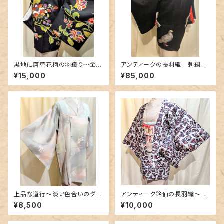
黒地に唐草花柄の羽織り〜金彩
アンティークの長羽織 刺繍〜
と金駒刺繍〜
鳩柄の逸品〜
¥15,000
¥85,000
上品な道行〜淡い色合いのグラ
アンティーク銘仙の長羽織〜絵
デーション〜
本のような柄〜
¥8,500
¥10,000