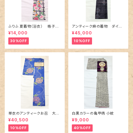
ふりふ 夏着物（浴衣） 格子に
アンティーク麻の着物 ダイヤ
百合や秋草花
に市松柄の上布
¥14,000
¥45,000
30%OFF
10%OFF
単衣のアンティークお召 大輪
白黒カラーの亀甲柄 小紋
の薔薇柄柄
¥40,500
¥9,000
10%OFF
40%OFF