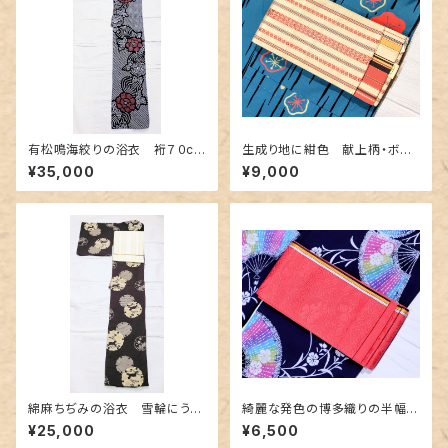
有松鳴海絞りの浴衣 裄７０cm
生成り地に紺色 献上柄・ボー
濃紺地に赤色の牡丹柄
ダー柄のリバーシブル 博多織
¥35,000
¥9,000
り半幅帯
綿麻ちぢみの浴衣 雪輪にうさ
綺麗な発色の博多織りの半幅
ぎ柄
帯 ピンク色
¥25,000
¥6,500