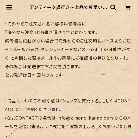
アンティーク道行き〜上品で可愛いピ
ンク色〜 | リサイクル着物 菅野
・海外からご注文されるお客様は備考欄に
『海外から注文』とお書き頂けますと助かります。
備考欄に記載がない場合で海外からのご注文時にベイスよりお知
らせメールが届き、クレジットカードなどの不正利用の可能性があ
る と判断した際はメールやお電話にて確認後の発送となります。
その場合は発送までお時間を頂きます。
なお発送は日本国内のみです。
・商品についてご不明な点は『ショップに質問する』もしくはCONT
ACTよりご連絡くださいませ。
(なおCONTACTの場合は
info@kimono-kanno.com
からのメ
ールを受信出来るように設定をご確認の上よろしくお願いいたしま
す。)