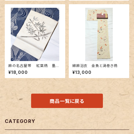
麻の名古屋帯 紅葉柄 墨色
綿麻浴衣 金魚と渦巻き柄
手描き
¥18,000
¥13,000
商品一覧に戻る
CATEGORY