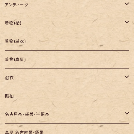
アンティーク
着物
着物(袷)
帯
小紋
着物(単衣)
羽織り・道行
色無地・江戸小紋
着物(真夏)
紬
浴衣
訪問着・付下
セオα・ポリ
振袖
お召し
木綿・綿麻
名古屋帯・袋帯・半幅帯
絞りの浴衣
名古屋帯
真夏 名古屋帯・袋帯