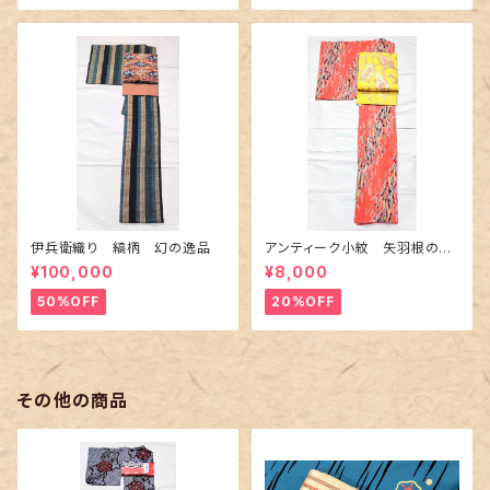
伊兵衛織り 縞柄 幻の逸品
アンティーク小紋 矢羽根の地
紋に短冊柄 裄６６cm
¥100,000
¥8,000
50%OFF
20%OFF
その他の商品