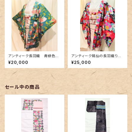
アンティーク長羽織 青緑色に
アンティーク銘仙の長羽織り～
蔦唐草花柄〜銘仙〜
カラフルな花柄に花緑青色の差
¥20,000
¥25,000
し色～
セール中の商品