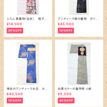
ふりふ 夏着物（浴衣） 格子に
アンティーク麻の着物 ダイヤ
百合や秋草花
に市松柄の上布
¥14,000
¥45,000
30%OFF
10%OFF
単衣のアンティークお召 大輪
白黒カラーの亀甲柄 小紋
の薔薇柄柄
¥40,500
¥9,000
10%OFF
40%OFF