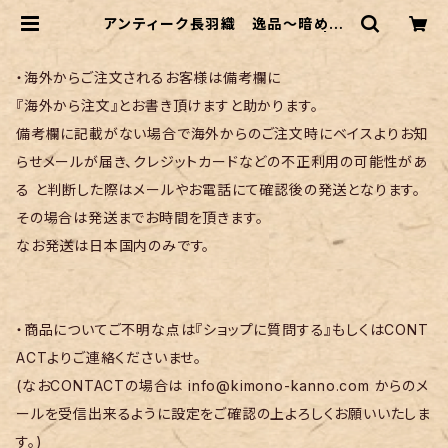
アンティーク長羽織 逸品〜暗めの
豪青緑色 扇面に花柄の刺繍〜 | リ
サイクル着物 菅野
・海外からご注文されるお客様は備考欄に
『海外から注文』とお書き頂けますと助かります。
備考欄に記載がない場合で海外からのご注文時にベイスよりお知
らせメールが届き、クレジットカードなどの不正利用の可能性があ
る と判断した際はメールやお電話にて確認後の発送となります。
その場合は発送までお時間を頂きます。
なお発送は日本国内のみです。
・商品についてご不明な点は『ショップに質問する』もしくはCONT
ACTよりご連絡くださいませ。
(なおCONTACTの場合は
info@kimono-kanno.com
からのメ
ールを受信出来るように設定をご確認の上よろしくお願いいたしま
す。)