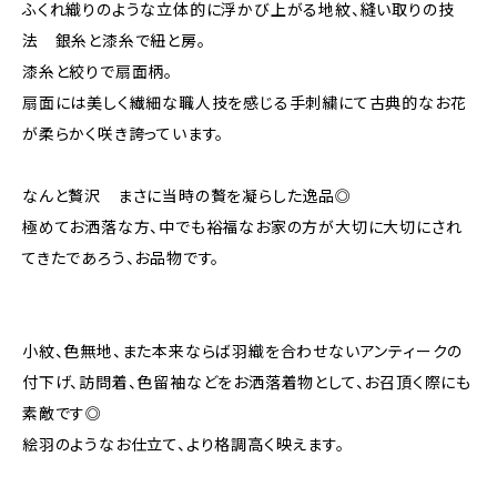
ふくれ織りのような立体的に浮かび上がる地紋、縫い取りの技
法 銀糸と漆糸で紐と房。
漆糸と絞りで扇面柄。
扇面には美しく繊細な職人技を感じる手刺繍にて古典的なお花
が柔らかく咲き誇っています。
なんと贅沢 まさに当時の贅を凝らした逸品◎
極めてお洒落な方、中でも裕福なお家の方が大切に大切にされ
てきたであろう、お品物です。
小紋、色無地、また本来ならば羽織を合わせないアンティークの
付下げ、訪問着、色留袖などをお洒落着物として、お召頂く際にも
素敵です◎
絵羽のようなお仕立て、より格調高く映えます。