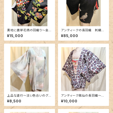
黒地に唐草花柄の羽織り〜金彩
アンティークの長羽織 刺繍〜
と金駒刺繍〜
鳩柄の逸品〜
¥15,000
¥85,000
上品な道行〜淡い色合いのグラ
アンティーク銘仙の長羽織〜絵
デーション〜
本のような柄〜
¥8,500
¥10,000