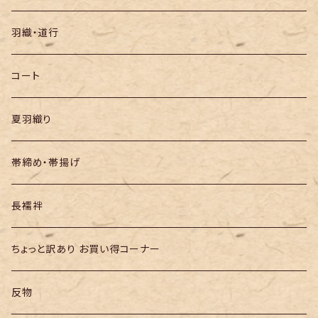
袋帯
羽織・道行
半幅帯
コート
夏羽織り
帯締め・帯揚げ
長襦袢
ちょっと訳あり お買い得コーナー
反物