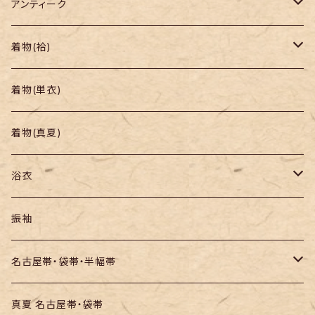
アンティーク
着物
着物(袷)
帯
小紋
着物(単衣)
羽織り・道行
色無地・江戸小紋
着物(真夏)
紬
浴衣
訪問着・付下
セオα・ポリ
振袖
お召し
木綿・綿麻
名古屋帯・袋帯・半幅帯
絞りの浴衣
名古屋帯
真夏 名古屋帯・袋帯