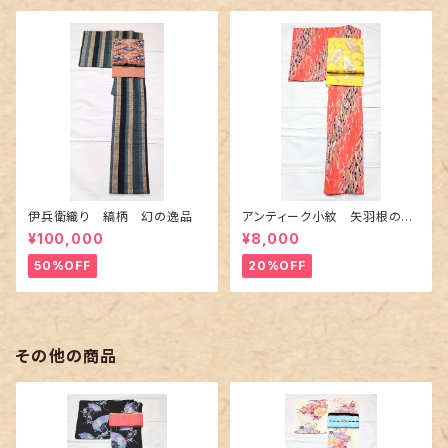
伊兵衛織り 縞柄 幻の逸品
アンティーク小紋 矢羽根の地
紋に短冊柄 裄６６cm
¥100,000
¥8,000
50%OFF
20%OFF
その他の商品