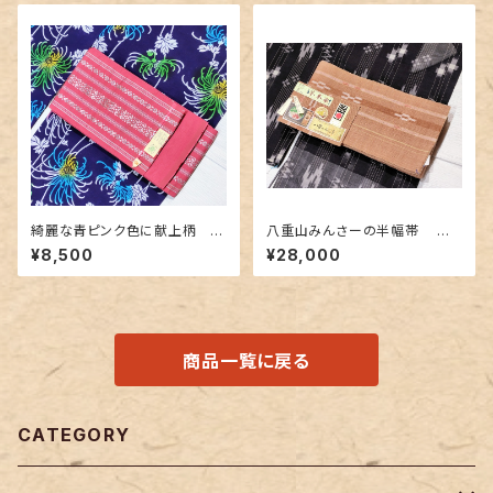
綺麗な青ピンク色に献上柄 博
八重山みんさーの半幅帯 ヒ
多織の半幅帯
ルギ、椎、あかね染め 淡い薄茶
¥8,500
¥28,000
色 証紙つき
商品一覧に戻る
CATEGORY