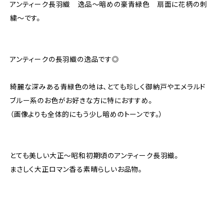
アンティーク長羽織 逸品〜暗めの豪青緑色 扇面に花柄の刺
繍〜です。
アンティークの長羽織の逸品です◎
綺麗な深みある青緑色の地は、とても珍しく御納戸やエメラルド
ブルー系のお色がお好きな方に特におすすめ。
（画像よりも全体的にもう少し暗めのトーンです。）
とても美しい大正〜昭和初期頃のアンティーク長羽織。
まさしく大正ロマン香る素晴らしいお品物。