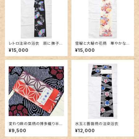
レトロ注染の浴衣 扇に撫子〜
雪輪と大輪の花柄 華やかな浴
カラフルなぼかし～
衣
¥15,000
¥15,000
変わり麻の葉柄の博多織り半幅
水玉と薔薇柄の注染浴衣
帯 未使用品
¥9,500
¥12,000