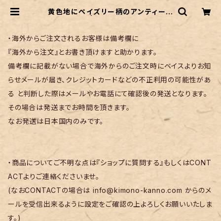
黄色地にペイズリー柄のアンティーク
名古屋帯 | リサイクル着物 菅野
・海外からご注文されるお客様は備考欄に
『海外から注文』とお書き頂けますと助かります。
備考欄に記載がない場合で海外からのご注文時にベイスよりお知
らせメールが届き、クレジットカードなどの不正利用の可能性があ
る と判断した際はメールやお電話にて確認後の発送となります。
その場合は発送までお時間を頂きます。
なお発送は日本国内のみです。
・商品についてご不明な点は『ショップに質問する』もしくはCONT
ACTよりご連絡くださいませ。
(なおCONTACTの場合は
info@kimono-kanno.com
からのメ
ールを受信出来るように設定をご確認の上よろしくお願いいたしま
す。)