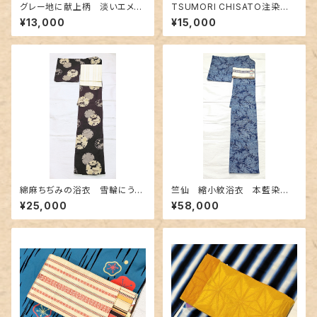
グレー地に献上柄 淡いエメラ
TSUMORI CHISATO注染浴
ルドグリーン 博多織りリバー
衣 未使用品〜花火のようなお
¥13,000
¥15,000
シブル半幅帯
花柄〜
綿麻ちぢみの浴衣 雪輪にうさ
竺仙 縮小紋浴衣 本藍染
ぎ柄
め〜長板中形の華やか花と扇
¥25,000
¥58,000
柄〜