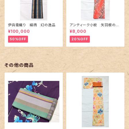
伊兵衛織り 縞柄 幻の逸品
アンティーク小紋 矢羽根の地
紋に短冊柄 裄６６cm
¥100,000
¥8,000
50%OFF
20%OFF
その他の商品