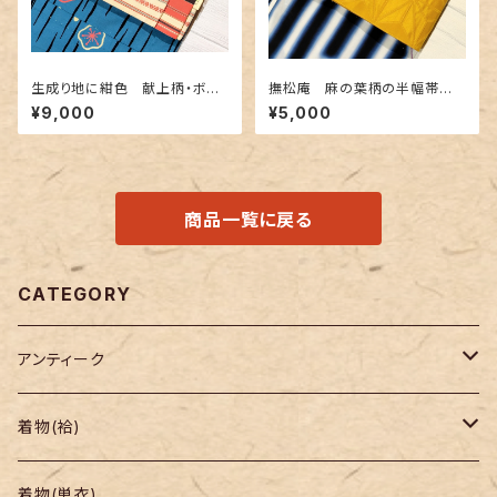
生成り地に紺色 献上柄・ボー
撫松庵 麻の葉柄の半幅帯
ダー柄のリバーシブル 博多織
黄色✕金茶色
¥9,000
¥5,000
り半幅帯
商品一覧に戻る
CATEGORY
アンティーク
着物
着物(袷)
帯
小紋
着物(単衣)