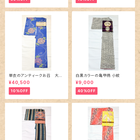
単衣のアンティークお召 大輪
白黒カラーの亀甲柄 小紋
の薔薇柄柄
¥40,500
¥9,000
10%OFF
40%OFF