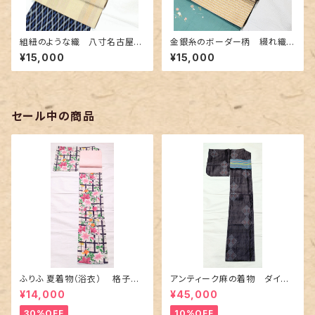
組紐のような織 八寸名古屋帯
金銀糸のボーダー柄 綴れ織り
(カラフルなボーダー柄)
の名古屋帯
¥15,000
¥15,000
セール中の商品
ふりふ 夏着物（浴衣） 格子に
アンティーク麻の着物 ダイヤ
百合や秋草花
に市松柄の上布
¥14,000
¥45,000
30%OFF
10%OFF