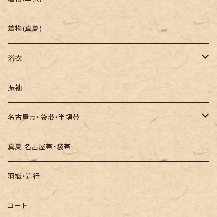
羽織り・道行
色無地・江戸小紋
着物(真夏)
紬
浴衣
訪問着・付下
セオα・ポリ
振袖
お召し
木綿・綿麻
名古屋帯・袋帯・半幅帯
絞りの浴衣
名古屋帯
真夏 名古屋帯・袋帯
袋帯
羽織・道行
半幅帯
コート