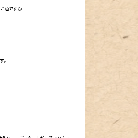
いお色です◎
す。