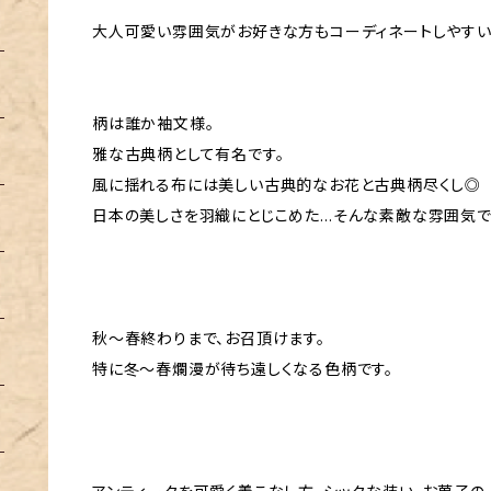
大人可愛い雰囲気がお好きな方もコーディネートしやす
柄は誰か袖文様。
雅な古典柄として有名です。
風に揺れる布には美しい古典的なお花と古典柄尽くし◎
日本の美しさを羽織にとじこめた…そんな素敵な雰囲気で
秋〜春終わりまで、お召頂けます。
特に冬〜春爛漫が待ち遠しくなる色柄です。