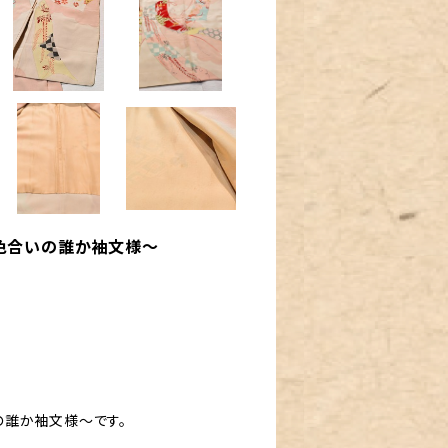
色合いの誰か袖文様～
の誰か袖文様～です。