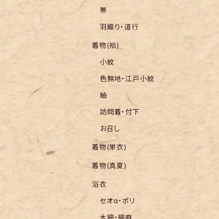
帯
羽織り・道行
着物(袷)
小紋
色無地・江戸小紋
紬
訪問着・付下
お召し
着物(単衣)
着物(真夏)
浴衣
セオα・ポリ
木綿・綿麻