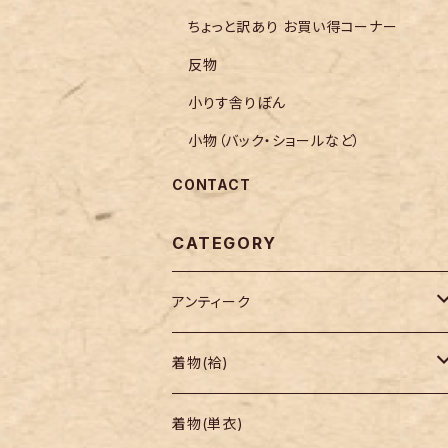
ちょっと訳あり お買い得コーナー
反物
小りす舎りぼん
小物（バック・ショールなど）
CONTACT
CATEGORY
アンティーク
着物
着物(袷)
帯
小紋
着物(単衣)