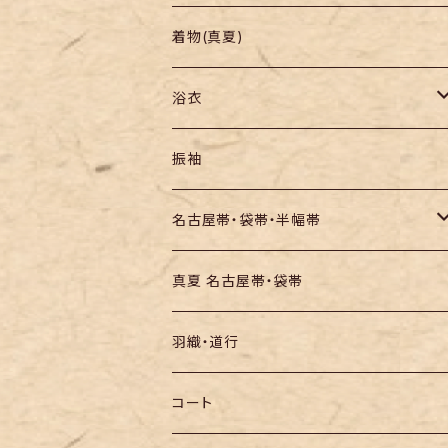
羽織り・道行
色無地・江戸小紋
着物(真夏)
紬
浴衣
訪問着・付下
セオα・ポリ
振袖
お召し
木綿・綿麻
名古屋帯・袋帯・半幅帯
絞りの浴衣
名古屋帯
真夏 名古屋帯・袋帯
袋帯
羽織・道行
半幅帯
コート