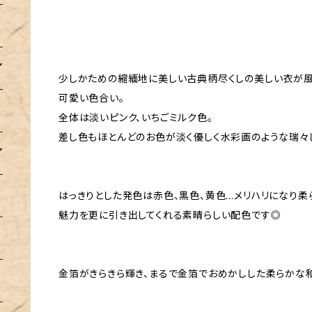
少しかための縮緬地に美しい古典柄尽くしの美しい衣が風
可愛い色合い。
全体は淡いピンク、いちごミルク色。
差し色もほとんどのお色が淡く優しく水彩画のような瑞々
はっきりとした発色は赤色、黒色、黄色…メリハリになり柔
魅力を更に引き出してくれる素晴らしい配色です◎
金箔がきらきら輝き、まるで金箔でおめかしした柔らかな