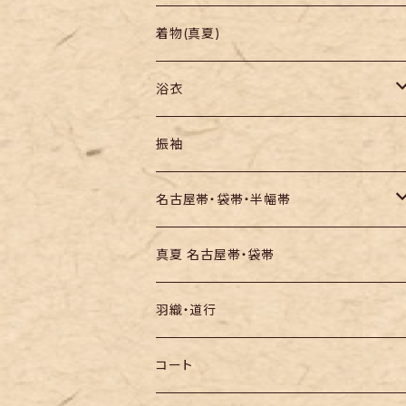
羽織り・道行
色無地・江戸小紋
着物(真夏)
紬
浴衣
訪問着・付下
セオα・ポリ
振袖
お召し
木綿・綿麻
名古屋帯・袋帯・半幅帯
絞りの浴衣
名古屋帯
真夏 名古屋帯・袋帯
袋帯
羽織・道行
半幅帯
コート