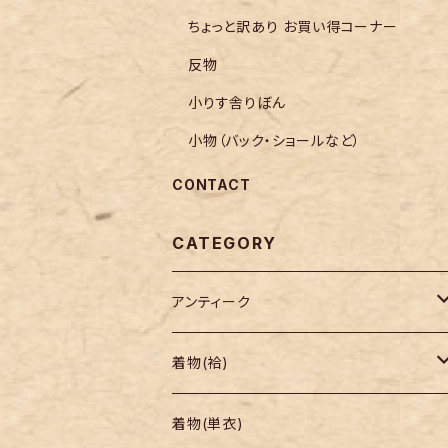
ちょっと訳あり お買い得コーナー
反物
小りす舎りぼん
小物（バック・ショールなど）
CONTACT
CATEGORY
アンティーク
着物
着物(袷)
帯
小紋
着物(単衣)