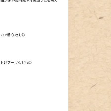
洋作品が多い美術館や洋館巡りにも映え
すので着心地も◎
み上げブーツなども◎