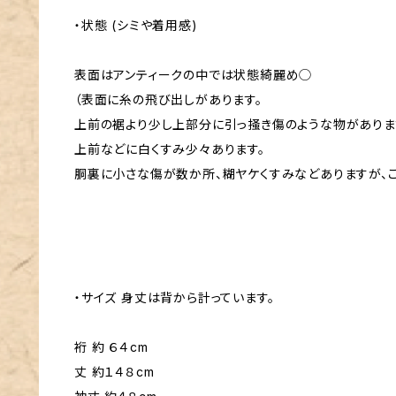
・状態 (シミや着用感)
表面はアンティークの中では状態綺麗め◯
（表面に糸の飛び出しがあります。
上前の裾より少し上部分に引っ掻き傷のような物がありま
上前などに白くすみ少々あります。
胴裏に小さな傷が数か所、糊ヤケくすみなどありますが、こ
・サイズ 身丈は背から計っています。
裄 約 ６４cm
丈 約１４８cm