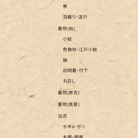
帯
羽織り・道行
着物(袷)
小紋
色無地・江戸小紋
紬
訪問着・付下
お召し
着物(単衣)
着物(真夏)
浴衣
セオα・ポリ
木綿・綿麻