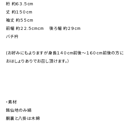
裄 約６３.５cm
丈 約１５０cm
袖丈 約５５cm
前幅 約２２.５cmcm 後ろ幅 約２９cm
バチ衿
(お好みにもよりますが身長１４０cm前後～１６０cm前後の方に
おはしょりありでお召し頂けます。）
・素材
銘仙地のみ絹
胴裏と八掛は木綿