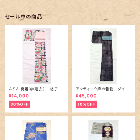
セール中の商品
ふりふ 夏着物（浴衣） 格子に
アンティーク麻の着物 ダイヤ
百合や秋草花
に市松柄の上布
¥14,000
¥45,000
30%OFF
10%OFF