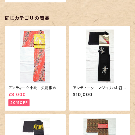
同じカテゴリの商品
アンティーク小紋 矢羽根の地
アンティーク マジョリカお召
紋に短冊柄 裄６６cm
美しい花柄
¥8,000
¥10,000
20%OFF