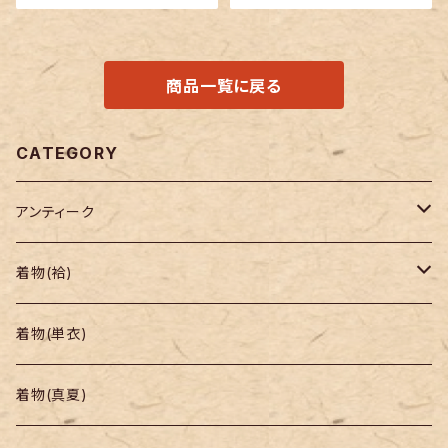
商品一覧に戻る
CATEGORY
アンティーク
着物
着物(袷)
帯
小紋
着物(単衣)
羽織り・道行
色無地・江戸小紋
着物(真夏)