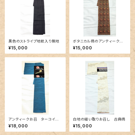
黒色のストライプ地紋入り無地
ボタニカル柄のアンティークお
召
¥15,000
¥15,000
アンティークお召 ターコイズ
白地の縫い取りお召し 古典柄
ブルーに黒ボーダー柄
¥18,000
¥15,000