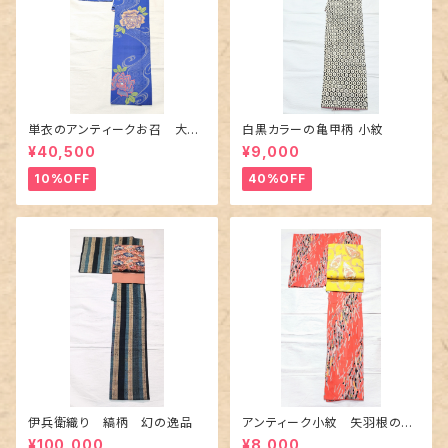
単衣のアンティークお召 大輪
白黒カラーの亀甲柄 小紋
の薔薇柄柄
¥40,500
¥9,000
10%OFF
40%OFF
伊兵衛織り 縞柄 幻の逸品
アンティーク小紋 矢羽根の地
紋に短冊柄 裄６６cm
¥100,000
¥8,000