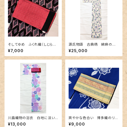
そしてゆめ ふくれ織（しじら織）
源氏物語 古典柄 綿麻の浴
のリバーシブル半幅帯
衣 紅型調
¥7,000
¥25,000
川島織物の浴衣 白地に淡い
爽やかな色合い 博多織のリバ
色合いの花柄
ーシブル半幅帯
¥13,000
¥9,000