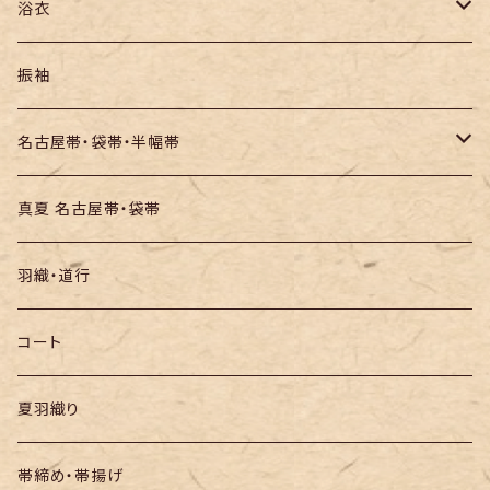
紬
浴衣
訪問着・付下
セオα・ポリ
振袖
お召し
木綿・綿麻
名古屋帯・袋帯・半幅帯
絞りの浴衣
名古屋帯
真夏 名古屋帯・袋帯
袋帯
羽織・道行
半幅帯
コート
夏羽織り
帯締め・帯揚げ