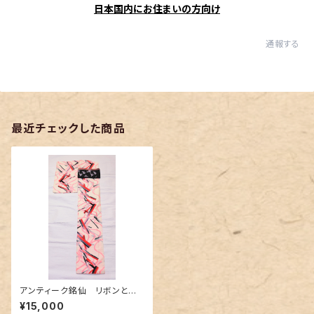
日本国内にお住まいの方向け
通報する
最近チェックした商品
アンティーク銘仙 リボンと扇
柄
¥15,000