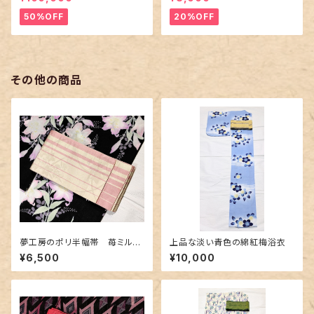
50%OFF
20%OFF
その他の商品
夢工房のポリ半幅帯 苺ミルク
上品な淡い青色の綿紅梅浴衣
色ボーダー柄
¥6,500
¥10,000