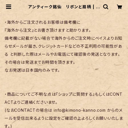
アンティーク銘仙 リボンと扇柄 | リ
サイクル着物 菅野
・海外からご注文されるお客様は備考欄に
『海外から注文』とお書き頂けますと助かります。
備考欄に記載がない場合で海外からのご注文時にベイスよりお知
らせメールが届き、クレジットカードなどの不正利用の可能性があ
る と判断した際はメールやお電話にて確認後の発送となります。
その場合は発送までお時間を頂きます。
なお発送は日本国内のみです。
・商品についてご不明な点は『ショップに質問する』もしくはCONT
ACTよりご連絡くださいませ。
(なおCONTACTの場合は
info@kimono-kanno.com
からのメ
ールを受信出来るように設定をご確認の上よろしくお願いいたしま
す。)