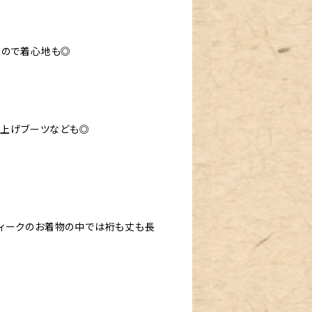
すので着心地も◎
み上げブーツなども◎
ィークのお着物の中では裄も丈も長