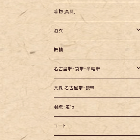
羽織り・道行
色無地・江戸小紋
着物(真夏)
紬
浴衣
訪問着・付下
セオα・ポリ
振袖
お召し
木綿・綿麻
名古屋帯・袋帯・半幅帯
絞りの浴衣
名古屋帯
真夏 名古屋帯・袋帯
袋帯
羽織・道行
半幅帯
コート