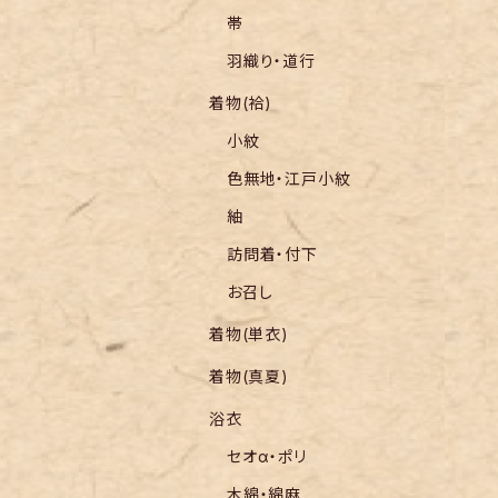
帯
羽織り・道行
着物(袷)
小紋
色無地・江戸小紋
紬
訪問着・付下
お召し
着物(単衣)
着物(真夏)
浴衣
セオα・ポリ
木綿・綿麻