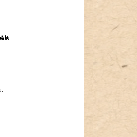
な蔦柄
。