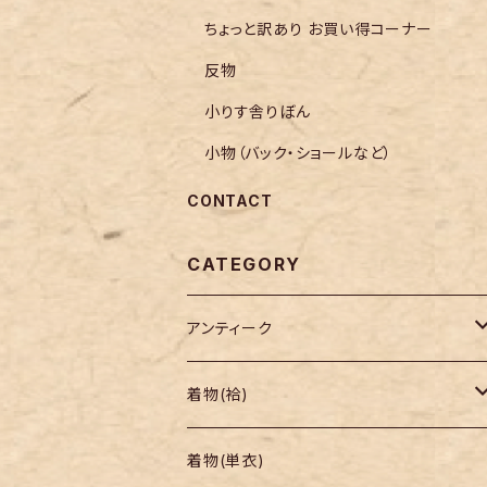
ちょっと訳あり お買い得コーナー
反物
小りす舎りぼん
小物（バック・ショールなど）
CONTACT
CATEGORY
アンティーク
着物
着物(袷)
帯
小紋
着物(単衣)