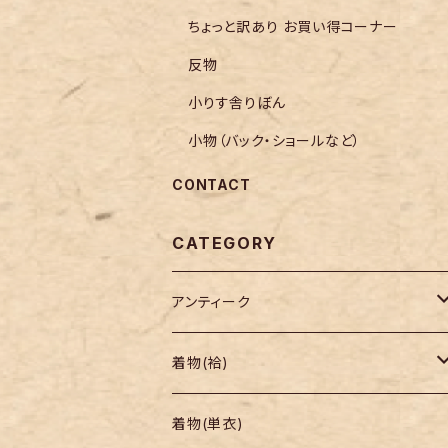
ちょっと訳あり お買い得コーナー
反物
小りす舎りぼん
小物（バック・ショールなど）
CONTACT
CATEGORY
アンティーク
着物
着物(袷)
帯
小紋
着物(単衣)