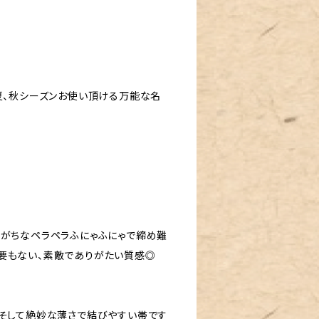
夏、秋シーズンお使い頂ける万能な名
りがちなペラペラふにゃふにゃで締め難
要もない、素敵でありがたい質感◎
、そして絶妙な薄さで結びやすい帯です