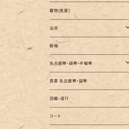
羽織り・道行
色無地・江戸小紋
着物(真夏)
紬
浴衣
訪問着・付下
セオα・ポリ
振袖
お召し
木綿・綿麻
名古屋帯・袋帯・半幅帯
絞りの浴衣
名古屋帯
真夏 名古屋帯・袋帯
袋帯
羽織・道行
半幅帯
コート