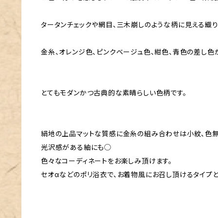
タータンチェックや網目、三木崩しのような柄に見える織り
金糸、オレンジ色、ピンクベージュ色、紺色、青色の差し色
とてもモダンかつ古典的な素晴らしい色柄です。
絹地の上品マットな質感に金糸の組み合わせは小紋、色
光沢感がある紬にも◯
色々なコーディネートをお楽しみ頂けます。
セオαなどのポリ浴衣で、お着物風にお召し頂けるタイプ