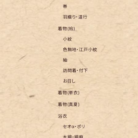
帯
羽織り・道行
着物(袷)
小紋
色無地・江戸小紋
紬
訪問着・付下
お召し
着物(単衣)
着物(真夏)
浴衣
セオα・ポリ
木綿・綿麻