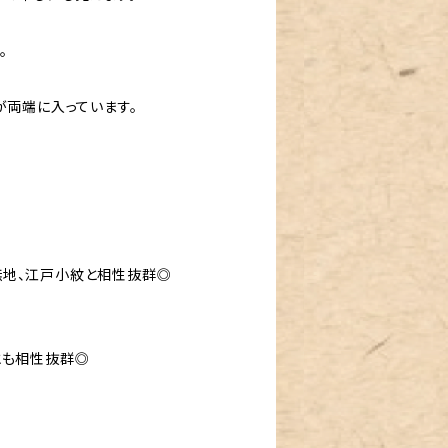
。
が両端に入っています。
無地、江戸小紋と相性抜群◎
とも相性抜群◎