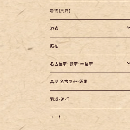
羽織り・道行
色無地・江戸小紋
着物(真夏)
紬
浴衣
訪問着・付下
セオα・ポリ
振袖
お召し
木綿・綿麻
名古屋帯・袋帯・半幅帯
絞りの浴衣
名古屋帯
真夏 名古屋帯・袋帯
袋帯
羽織・道行
半幅帯
コート