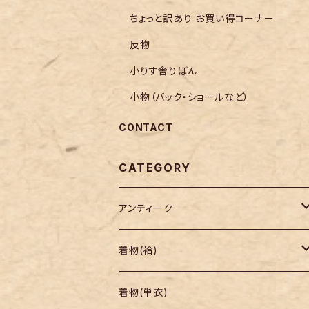
ちょっと訳あり お買い得コーナー
反物
小りす舎りぼん
小物（バック・ショールなど）
CONTACT
CATEGORY
アンティーク
着物
着物(袷)
帯
小紋
着物(単衣)