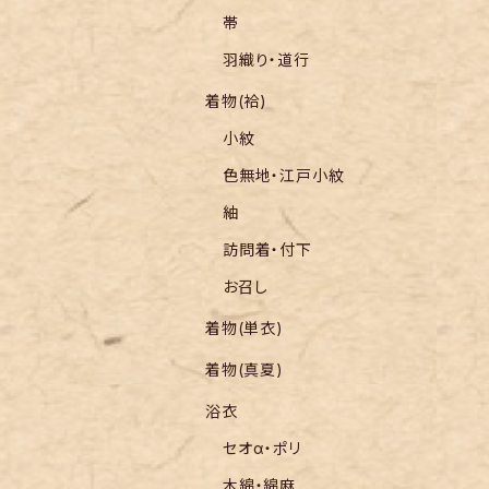
帯
羽織り・道行
着物(袷)
小紋
色無地・江戸小紋
紬
訪問着・付下
お召し
着物(単衣)
着物(真夏)
浴衣
セオα・ポリ
木綿・綿麻