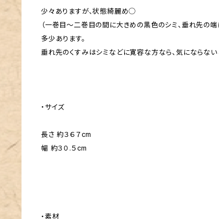
少々ありますが、状態綺麗め◯
（一巻目〜二巻目の間に大きめの黒色のシミ、垂れ先の端
多少あります。
垂れ先のくすみはシミなどに寛容な方なら、気にならないと
・サイズ
長さ 約３６７cm
幅 約３０.５cm
・素材