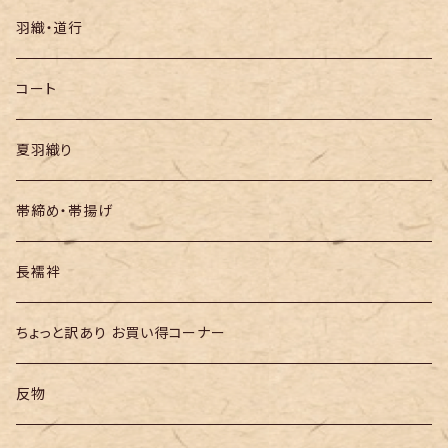
袋帯
羽織・道行
半幅帯
コート
夏羽織り
帯締め・帯揚げ
長襦袢
ちょっと訳あり お買い得コーナー
反物