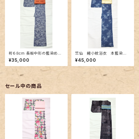
裄６８cm 長板中形の藍染め浴
竺仙 縮小紋浴衣 本藍染
衣 網代織りに古典的な風景柄
め〜長板中形の竹柄〜
¥35,000
¥45,000
の両面染め
セール中の商品