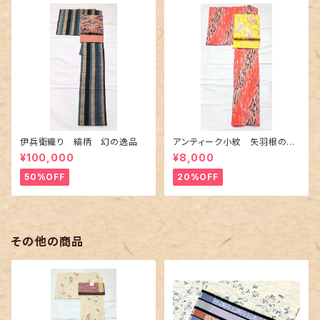
伊兵衛織り 縞柄 幻の逸品
アンティーク小紋 矢羽根の地
紋に短冊柄 裄６６cm
¥100,000
¥8,000
50%OFF
20%OFF
その他の商品