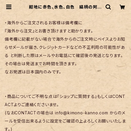
紺地に赤色、水色、白色 縞柄の阿波
しじら織 | リサイクル着物 菅野
・海外からご注文されるお客様は備考欄に
『海外から注文』とお書き頂けますと助かります。
備考欄に記載がない場合で海外からのご注文時にベイスよりお知
らせメールが届き、クレジットカードなどの不正利用の可能性があ
る と判断した際はメールやお電話にて確認後の発送となります。
その場合は発送までお時間を頂きます。
なお発送は日本国内のみです。
・商品についてご不明な点は『ショップに質問する』もしくはCONT
ACTよりご連絡くださいませ。
(なおCONTACTの場合は
info@kimono-kanno.com
からのメ
ールを受信出来るように設定をご確認の上よろしくお願いいたしま
す。)