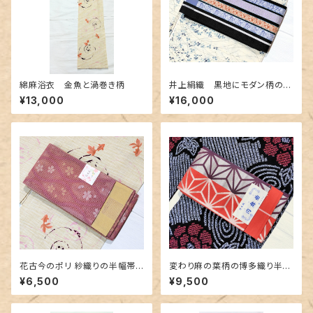
綿麻浴衣 金魚と渦巻き柄
井上絹織 黒地にモダン柄の博
多織半幅 リバーシブル
¥13,000
¥16,000
花古今のポリ 紗織りの半幅帯
変わり麻の葉柄の博多織り半幅
リバーシブル
帯 未使用品
¥6,500
¥9,500