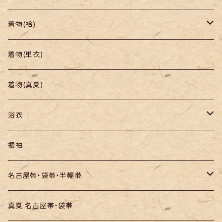
着物
着物(袷)
帯
小紋
着物(単衣)
羽織り・道行
色無地・江戸小紋
着物(真夏)
紬
浴衣
訪問着・付下
セオα・ポリ
振袖
お召し
木綿・綿麻
名古屋帯・袋帯・半幅帯
絞りの浴衣
名古屋帯
真夏 名古屋帯・袋帯