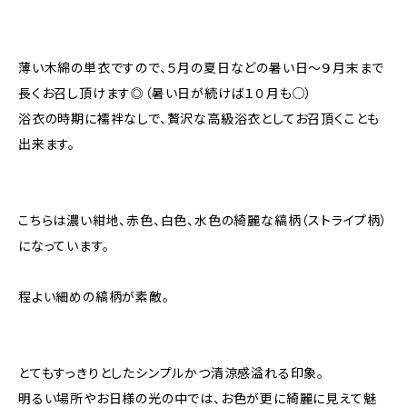
薄い木綿の単衣ですので、５月の夏日などの暑い日～９月末まで
長くお召し頂けます◎（暑い日が続けば１０月も○）
浴衣の時期に襦袢なしで、贅沢な高級浴衣としてお召頂くことも
出来ます。
こちらは濃い紺地、赤色、白色、水色の綺麗な縞柄（ストライプ柄）
になっています。
程よい細めの縞柄が素敵。
とてもすっきりとしたシンプルかつ清涼感溢れる印象。
明るい場所やお日様の光の中では、お色が更に綺麗に見えて魅