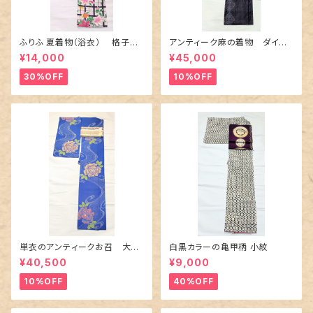
ふりふ 夏着物（浴衣） 格子に
アンティーク麻の着物 ダイヤ
百合や秋草花
に市松柄の上布
¥14,000
¥45,000
30%OFF
10%OFF
単衣のアンティークお召 大輪
白黒カラーの亀甲柄 小紋
の薔薇柄柄
¥40,500
¥9,000
10%OFF
40%OFF