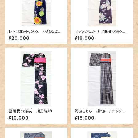
レトロ注染の浴衣 花瓶とヒマ
コシノジュンコ 綿絽の浴衣
ワリ柄
シックな紫色
¥20,000
¥18,000
菖蒲柄の浴衣 川島織物
阿波しじら 紺地にチェック
柄〜赤色とクリーム色〜
¥10,000
¥18,000