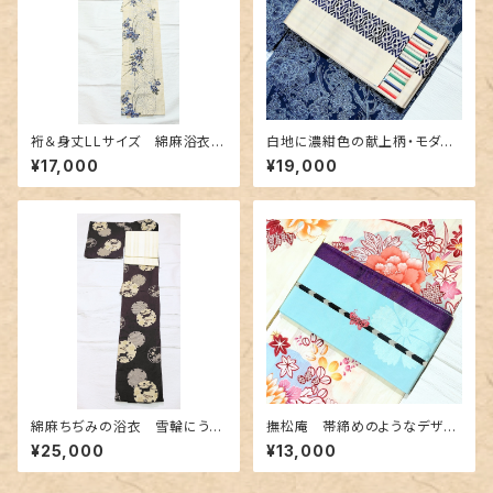
裄＆身丈LLサイズ 綿麻浴衣
白地に濃紺色の献上柄・モダン
クレマチスと麻の葉柄
なボーダー 博多織りリバーシ
¥17,000
¥19,000
ブル半幅帯
綿麻ちぢみの浴衣 雪輪にうさ
撫松庵 帯締めのようなデザイ
ぎ柄
ン半幅帯 水色&紫色
¥25,000
¥13,000