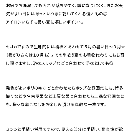
お家でお洗濯しても汚れが落ちやすく、皺になりにくく、またお天
気がよい日にはあっというまに乾いてくれる優れもの◎
アイロンいらずも暑い夏に嬉しいポイント。
セオαですので生地的には襦袢とあわせて５月の暑い日～９月末
（暑がりさんは１０月も）までの単衣&夏のお着物代わりにもお召
し頂けますし、浴衣スリップなどと合わせて浴衣としても◎
発色がよいポリの帯などと合わせたらポップな雰囲気にも、博多
織りなどや名古屋帯など上質な帯と合わせたら上品な雰囲気に
も、様々な着こなしをお楽しみ頂ける素敵な一枚です。
ミシンと手縫い併用ですので、見える部分は手縫い、耐久性が欲