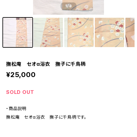
1
/8
撫松庵 セオα浴衣 撫子に千鳥柄
¥25,000
SOLD OUT
・商品説明
撫松庵 セオα浴衣 撫子に千鳥柄です。