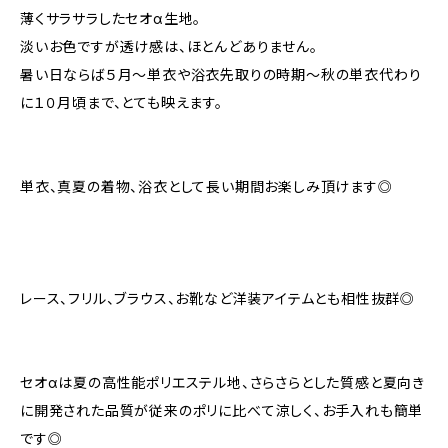
薄くサラサラしたセオα生地。
淡いお色ですが透け感は、ほとんどありません。
暑い日ならば５月〜単衣や浴衣先取りの時期〜秋の単衣代わり
に１０月頃まで、とても映えます。
単衣、真夏の着物、浴衣として長い期間お楽しみ頂けます◎
レース、フリル、ブラウス、お靴など洋装アイテムとも相性抜群◎
セオαは夏の高性能ポリエステル地、さらさらとした質感と夏向き
に開発された品質が従来のポリに比べて涼しく、お手入れも簡単
です◎