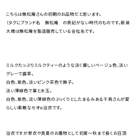
こちらは撫松庵さんの初期のお品物だと思います。
（タグにブランド名 撫松庵 の表記がない時代のものです。新装
大橋は撫松庵を製造販売している会社名です。
ミルクたっぷりミルクティーのような淡く優しいベージュ色、淡い
グレーで露草。
白色、紫色、淡いピンク茶色で撫子。
淡い薄緑色で葉と水玉。
白色、紫色、淡い薄緑色のぷっくりとしたまるみある千鳥さんが愛
らしい素敵なセオα浴衣です。
浴衣ですが単衣や真夏のお着物として初夏〜秋まで長くお召頂