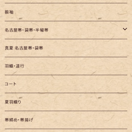
訪問着・付下
セオα・ポリ
振袖
お召し
木綿・綿麻
名古屋帯・袋帯・半幅帯
絞りの浴衣
名古屋帯
真夏 名古屋帯・袋帯
袋帯
羽織・道行
半幅帯
コート
夏羽織り
帯締め・帯揚げ