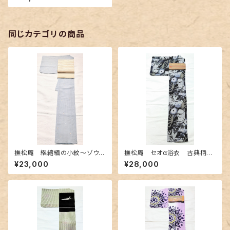
同じカテゴリの商品
撫松庵 絽縮緬の小紋〜ゾウや
撫松庵 セオα浴衣 古典柄き
孔雀 異国情緒柄〜
りばめ調
¥23,000
¥28,000