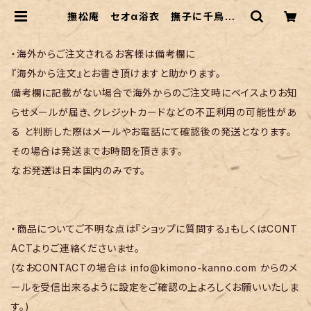
撫松庵 セオα浴衣 撫子に千鳥柄 |
リサイクル着物 菅野
・海外からご注文されるお客様は備考欄に
『海外から注文』とお書き頂けますと助かります。
備考欄に記載がない場合で海外からのご注文時にベイスよりお知
らせメールが届き、クレジットカードなどの不正利用の可能性があ
る と判断した際はメールやお電話にて確認後の発送となります。
その場合は発送までお時間を頂きます。
なお発送は日本国内のみです。
・商品についてご不明な点は『ショップに質問する』もしくはCONT
ACTよりご連絡くださいませ。
(なおCONTACTの場合は
info@kimono-kanno.com
からのメ
ールを受信出来るように設定をご確認の上よろしくお願いいたしま
す。)