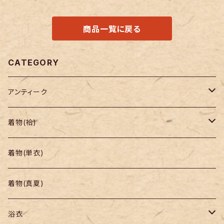
商品一覧に戻る
CATEGORY
アンティーク
着物
着物(袷)
帯
小紋
着物(単衣)
羽織り・道行
色無地・江戸小紋
着物(真夏)
紬
浴衣