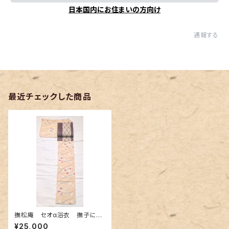
日本国内にお住まいの方向け
通報する
最近チェックした商品
撫松庵 セオα浴衣 撫子に千
鳥柄
¥25,000