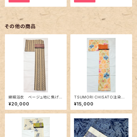
その他の商品
綿絽浴衣 ベージュ地に焦げ茶
TSUMORI CHISATO注染浴
色 鱗と松菱柄
衣 未使用品〜花火のようなお
¥20,000
¥15,000
花柄〜