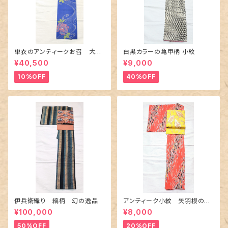
単衣のアンティークお召 大輪
白黒カラーの亀甲柄 小紋
の薔薇柄柄
¥40,500
¥9,000
10%OFF
40%OFF
伊兵衛織り 縞柄 幻の逸品
アンティーク小紋 矢羽根の地
紋に短冊柄 裄６６cm
¥100,000
¥8,000
50%OFF
20%OFF