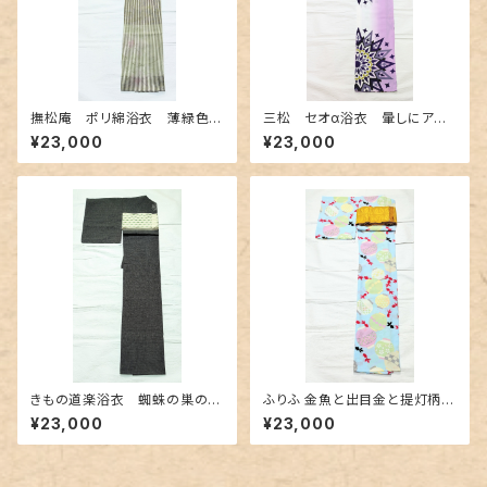
撫松庵 ポリ綿浴衣 薄緑色の
三松 セオα浴衣 暈しにアー
濃淡 ～ストライプに百合と萩〜
ルデコ柄
¥23,000
¥23,000
きもの道楽浴衣 蜘蛛の巣の刺
ふりふ 金魚と出目金と提灯柄の
繍紋 Sサイズ
セオα浴衣
¥23,000
¥23,000