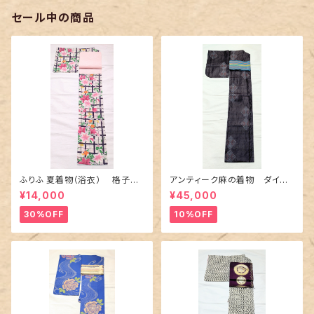
セール中の商品
ふりふ 夏着物（浴衣） 格子に
アンティーク麻の着物 ダイヤ
百合や秋草花
に市松柄の上布
¥14,000
¥45,000
30%OFF
10%OFF