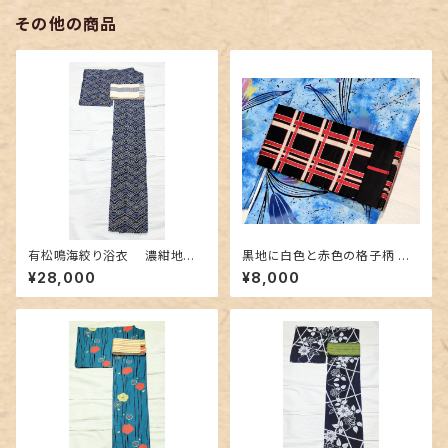
その他の商品
有松鳴海絞り浴衣 濃紺地に
黒地に白色と赤色の格子柄 博
青海波柄
多織りの半幅帯
¥28,000
¥8,000