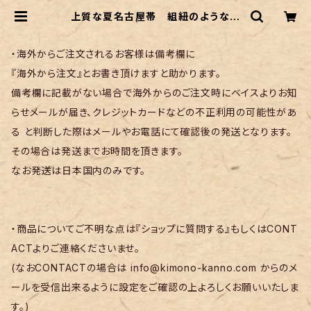
上質な夏名古屋帯 組紐のような織
&レース編み | リサイクル着物 菅野
・海外からご注文されるお客様は備考欄に
『海外から注文』とお書き頂けますと助かります。
備考欄に記載がない場合で海外からのご注文時にベイスよりお知
らせメールが届き、クレジットカードなどの不正利用の可能性があ
る と判断した際はメールやお電話にて確認後の発送となります。
その場合は発送までお時間を頂きます。
なお発送は日本国内のみです。
・商品についてご不明な点は『ショップに質問する』もしくはCONT
ACTよりご連絡くださいませ。
(なおCONTACTの場合は
info@kimono-kanno.com
からのメ
ールを受信出来るように設定をご確認の上よろしくお願いいたしま
す。)