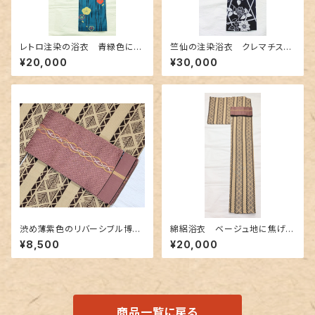
レトロ注染の浴衣 青緑色にク
竺仙の注染浴衣 クレマチス
ラゲのような梅柄
（鉄線に竹垣）柄
¥20,000
¥30,000
渋め薄紫色のリバーシブル博多
綿絽浴衣 ベージュ地に焦げ茶
織り半幅帯
色 鱗と松菱柄
¥8,500
¥20,000
商品一覧に戻る