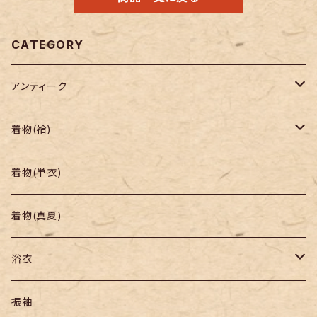
CATEGORY
アンティーク
着物
着物(袷)
帯
小紋
着物(単衣)
羽織り・道行
色無地・江戸小紋
着物(真夏)
紬
浴衣
訪問着・付下
セオα・ポリ
振袖