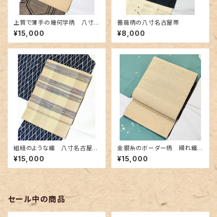
上質で薄手の幾何学柄 八寸
薔薇柄の八寸名古屋帯
の名古屋帯
¥15,000
¥8,000
組紐のような織 八寸名古屋帯
金銀糸のボーダー柄 綴れ織り
(カラフルなボーダー柄)
の名古屋帯
¥15,000
¥15,000
セール中の商品