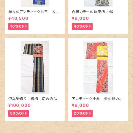
単衣のアンティークお召 大輪
白黒カラーの亀甲柄 小紋
の薔薇柄柄
¥40,500
¥9,000
10%OFF
40%OFF
伊兵衛織り 縞柄 幻の逸品
アンティーク小紋 矢羽根の地
紋に短冊柄 裄６６cm
¥100,000
¥8,000
50%OFF
20%OFF