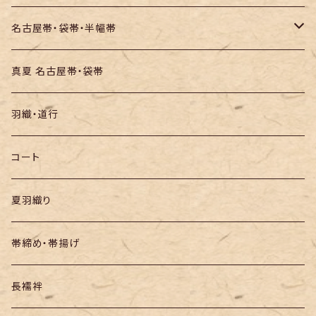
お召し
木綿・綿麻
名古屋帯・袋帯・半幅帯
絞りの浴衣
名古屋帯
真夏 名古屋帯・袋帯
袋帯
羽織・道行
半幅帯
コート
夏羽織り
帯締め・帯揚げ
長襦袢