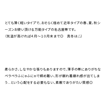
とても薄く軽いタイプで、おそらく極めて近年タイプの春、夏、秋シ
ーズンお使い頂ける万能タイプの名古屋帯です。
（気温が高ければ４月〜１０月末まで◎ 真冬は△）
柔らかさ、しなやかな張りもありますので、薄手の帯にありがちな
ペラペラふにゃふにゃで締め難い、形が崩れ着崩れ感が出てしま
う…という心配をする必要もない、素敵でありがたい質感◎