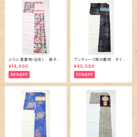
ふりふ 夏着物（浴衣） 格子に
アンティーク麻の着物 ダイヤ
百合や秋草花
に市松柄の上布
¥14,000
¥45,000
30%OFF
10%OFF