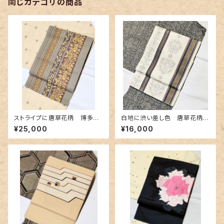
同じカテゴリの商品
ストライプに唐草花柄 博多織
白地に渋い差し色 唐草花柄の
の名古屋帯
博多織り名古屋帯
¥25,000
¥16,000