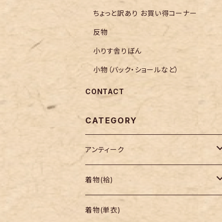
ちょっと訳あり お買い得コーナー
反物
小りす舎りぼん
小物（バック・ショールなど）
CONTACT
CATEGORY
アンティーク
着物
着物(袷)
帯
小紋
着物(単衣)