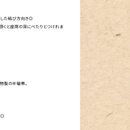
りした結び方向き◎
頂くと座席の背にぺたりとつけれま
物製の半幅帯。
す◎