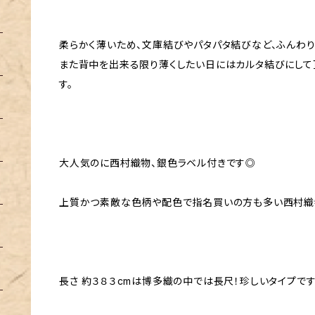
柔らかく薄いため、文庫結びやパタパタ結びなど、ふんわ
また背中を出来る限り薄くしたい日にはカルタ結びにして
す。
大人気のに西村織物、銀色ラベル付きです◎
上質かつ素敵な色柄や配色で指名買いの方も多い西村織
長さ 約３８３cmは博多織の中では長尺！珍しいタイプで