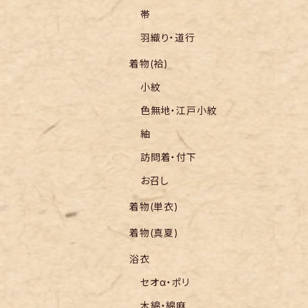
帯
羽織り・道行
着物(袷)
小紋
色無地・江戸小紋
紬
訪問着・付下
お召し
着物(単衣)
着物(真夏)
浴衣
セオα・ポリ
木綿・綿麻