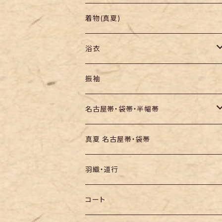
羽織り・道行
色無地・江戸小紋
着物(真夏)
紬
浴衣
訪問着・付下
セオα・ポリ
振袖
お召し
木綿・綿麻
名古屋帯・袋帯・半幅帯
絞りの浴衣
名古屋帯
真夏 名古屋帯・袋帯
袋帯
羽織・道行
半幅帯
コート