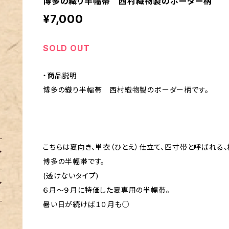
博多の織り半幅帯 西村織物製のボーダー柄
¥7,000
SOLD OUT
・商品説明
博多の織り半幅帯 西村織物製のボーダー柄です。
こちらは夏向き、単衣（ひとえ）仕立て、四寸帯と呼ばれる
博多の半幅帯です。
(透けないタイプ)
６月～９月に特価した夏専用の半幅帯。
暑い日が続けば１０月も○