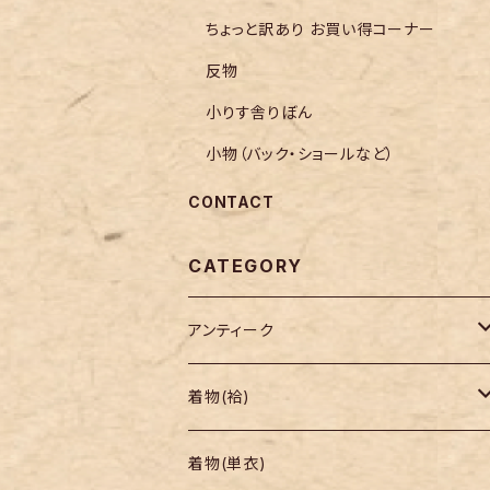
ちょっと訳あり お買い得コーナー
反物
小りす舎りぼん
小物（バック・ショールなど）
CONTACT
CATEGORY
アンティーク
着物
着物(袷)
帯
小紋
着物(単衣)