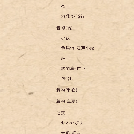
帯
羽織り・道行
着物(袷)
小紋
色無地・江戸小紋
紬
訪問着・付下
お召し
着物(単衣)
着物(真夏)
浴衣
セオα・ポリ
木綿・綿麻