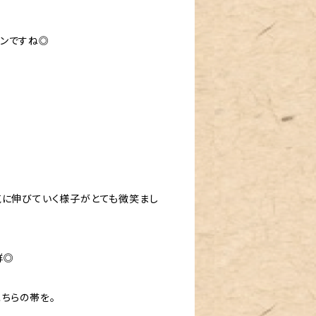
ンですね◎
気に伸びていく様子がとても微笑まし
群◎
ちらの帯を。