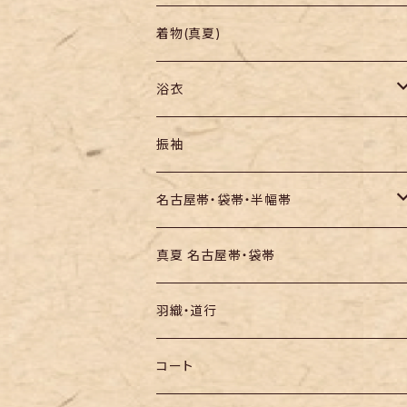
羽織り・道行
色無地・江戸小紋
着物(真夏)
紬
浴衣
訪問着・付下
セオα・ポリ
振袖
お召し
木綿・綿麻
名古屋帯・袋帯・半幅帯
絞りの浴衣
名古屋帯
真夏 名古屋帯・袋帯
袋帯
羽織・道行
半幅帯
コート