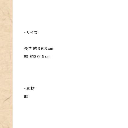
・サイズ
長さ 約３６８cm
幅 約３０.５cm
・素材
麻