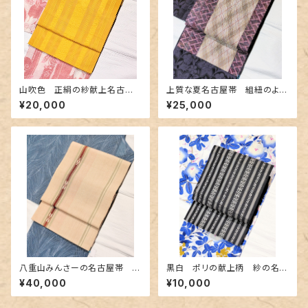
山吹色 正絹の紗献上名古屋
上質な夏名古屋帯 組紐のよう
帯
な織&レース編み
¥20,000
¥25,000
八重山みんさーの名古屋帯 ベ
黒白 ポリの献上柄 紗の名古
ージュ色 極めて近年タイプ
屋帯
¥40,000
¥10,000