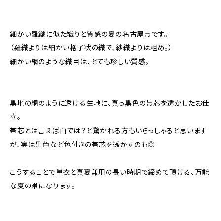
細かい羅織に似た織りと質感の夏の名古屋帯です。
（羅織よりは細かい格子状の織で、紗織よりは粗め。）
細かい網のような織目は、とても珍しい質感。
黒地の網のように透ける生地に、真っ黒色の帯芯を透かしたお仕
立。
帯芯とは言えば白では？と驚かれる方もいらっしゃると思います
が、実は黒色など色付きの帯芯を透かすのも◎
こうすることで単衣と真夏兼用の長い時期で締めて頂ける、万能
な夏の帯になります。