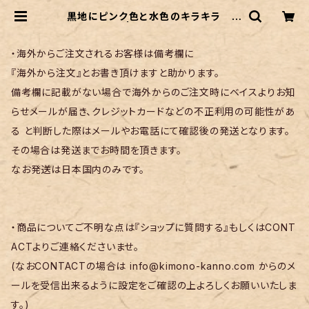
黒地にピンク色と水色のキラキラ 夏
名古屋帯 | リサイクル着物 菅野
・海外からご注文されるお客様は備考欄に
『海外から注文』とお書き頂けますと助かります。
備考欄に記載がない場合で海外からのご注文時にベイスよりお知
らせメールが届き、クレジットカードなどの不正利用の可能性があ
る と判断した際はメールやお電話にて確認後の発送となります。
その場合は発送までお時間を頂きます。
なお発送は日本国内のみです。
・商品についてご不明な点は『ショップに質問する』もしくはCONT
ACTよりご連絡くださいませ。
(なおCONTACTの場合は
info@kimono-kanno.com
からのメ
ールを受信出来るように設定をご確認の上よろしくお願いいたしま
す。)