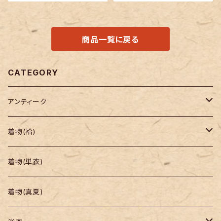
商品一覧に戻る
CATEGORY
アンティーク
着物
着物(袷)
帯
小紋
着物(単衣)
羽織り・道行
色無地・江戸小紋
着物(真夏)