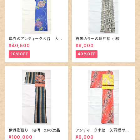
単衣のアンティークお召 大輪
白黒カラーの亀甲柄 小紋
の薔薇柄柄
¥40,500
¥9,000
10%OFF
40%OFF
伊兵衛織り 縞柄 幻の逸品
アンティーク小紋 矢羽根の地
紋に短冊柄 裄６６cm
¥100,000
¥8,000