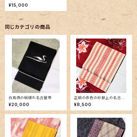
ラ 夏名古屋帯
¥15,000
同じカテゴリの商品
白鳥柄の絽綴れ名古屋帯
正絹の赤色の紗献上の名古屋
帯
¥20,000
¥8,500