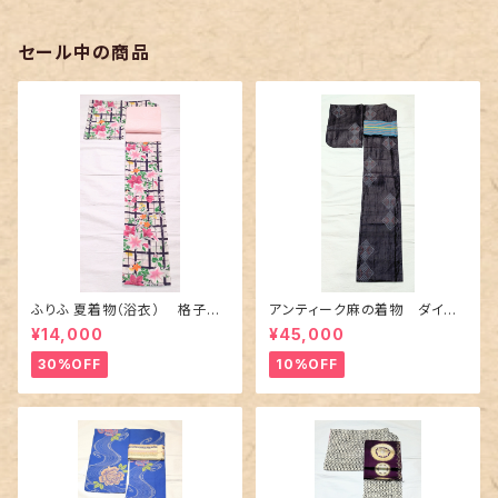
セール中の商品
ふりふ 夏着物（浴衣） 格子に
アンティーク麻の着物 ダイヤ
百合や秋草花
に市松柄の上布
¥14,000
¥45,000
30%OFF
10%OFF