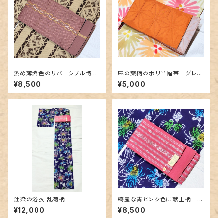
渋め薄紫色のリバーシブル博多
麻の葉柄のポリ半幅帯 グレー
織り半幅帯
✕オレンジ
¥8,500
¥5,000
注染の浴衣 乱菊柄
綺麗な青ピンク色に献上柄 博
多織の半幅帯
¥12,000
¥8,500