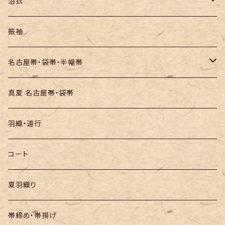
紬
浴衣
訪問着・付下
セオα・ポリ
振袖
お召し
木綿・綿麻
名古屋帯・袋帯・半幅帯
絞りの浴衣
名古屋帯
真夏 名古屋帯・袋帯
袋帯
羽織・道行
半幅帯
コート
夏羽織り
帯締め・帯揚げ