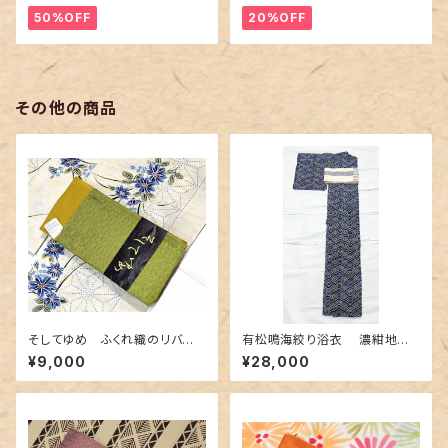
50%OFF
20%OFF
その他の商品
そしてゆめ ふくれ織のリバー
有松鳴海絞り浴衣 濃紺地に
シブル半幅帯 抹茶色×金茶色
青海波柄
¥9,000
¥28,000