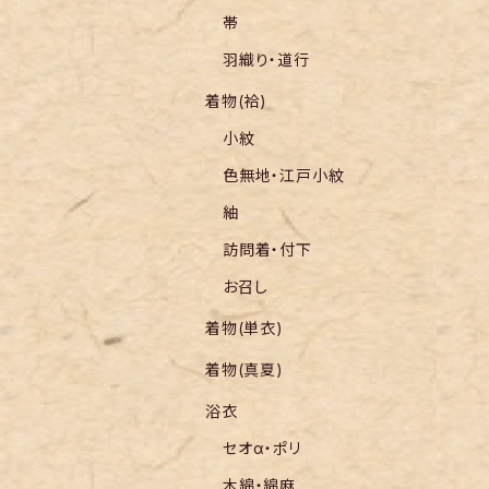
帯
羽織り・道行
着物(袷)
小紋
色無地・江戸小紋
紬
訪問着・付下
お召し
着物(単衣)
着物(真夏)
浴衣
セオα・ポリ
木綿・綿麻