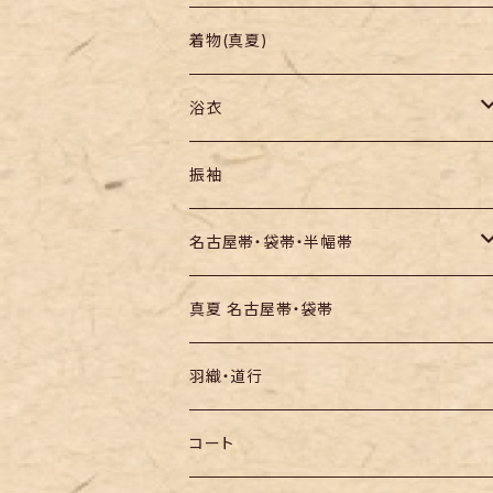
羽織り・道行
色無地・江戸小紋
着物(真夏)
紬
浴衣
訪問着・付下
セオα・ポリ
振袖
お召し
木綿・綿麻
名古屋帯・袋帯・半幅帯
絞りの浴衣
名古屋帯
真夏 名古屋帯・袋帯
袋帯
羽織・道行
半幅帯
コート