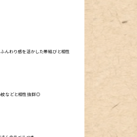
プ、ふんわり感を活かした帯結びと相性
小紋などと相性抜群◎