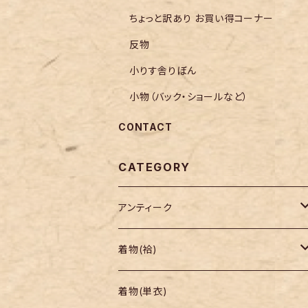
ちょっと訳あり お買い得コーナー
反物
小りす舎りぼん
小物（バック・ショールなど）
CONTACT
CATEGORY
アンティーク
着物
着物(袷)
帯
小紋
着物(単衣)