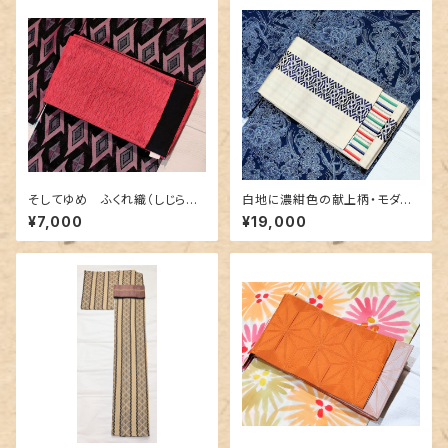
そしてゆめ ふくれ織（しじら織）
白地に濃紺色の献上柄・モダン
のリバーシブル半幅帯
なボーダー 博多織りリバーシ
¥7,000
¥19,000
ブル半幅帯