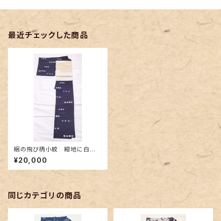
最近チェックした商品
絽の飛び柄小紋 紺地に白色
の水玉柄
¥20,000
同じカテゴリの商品