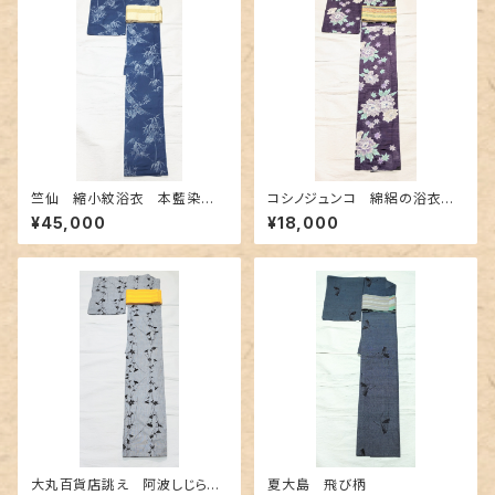
竺仙 縮小紋浴衣 本藍染
コシノジュンコ 綿絽の浴衣
め〜長板中形の竹柄〜
シックな紫色
¥45,000
¥18,000
大丸百貨店誂え 阿波しじら
夏大島 飛び柄