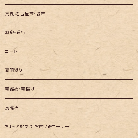
絞りの浴衣
名古屋帯
真夏 名古屋帯・袋帯
袋帯
羽織・道行
半幅帯
コート
夏羽織り
帯締め・帯揚げ
長襦袢
ちょっと訳あり お買い得コーナー