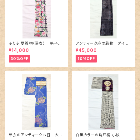
ふりふ 夏着物（浴衣） 格子に
アンティーク麻の着物 ダイヤ
百合や秋草花
に市松柄の上布
¥14,000
¥45,000
30%OFF
10%OFF
単衣のアンティークお召 大輪
白黒カラーの亀甲柄 小紋
の薔薇柄柄