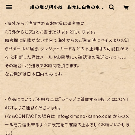
絽の飛び柄小紋 紺地に白色の水玉
柄 | リサイクル着物 菅野
・海外からご注文されるお客様は備考欄に
『海外から注文』とお書き頂けますと助かります。
備考欄に記載がない場合で海外からのご注文時にベイスよりお知
らせメールが届き、クレジットカードなどの不正利用の可能性があ
る と判断した際はメールやお電話にて確認後の発送となります。
その場合は発送までお時間を頂きます。
なお発送は日本国内のみです。
・商品についてご不明な点は『ショップに質問する』もしくはCONT
ACTよりご連絡くださいませ。
(なおCONTACTの場合は
info@kimono-kanno.com
からのメ
ールを受信出来るように設定をご確認の上よろしくお願いいたしま
す。)