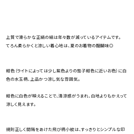
上質で滑らかな正絹の絽は年々数が減っているアイテムです。
てろん柔らかくと涼しい着心地は、夏のお着物の醍醐味◎
紺色（ライトによっては少し紫色よりの茄子紺色に近いお色）に白
色の水玉柄、上品かつ涼し気な雰囲気。
紺色に白色が映えることで、清涼感がうまれ、白地よりもかえって
涼しく見えます。
規則正しく間隔をあけた飛び柄小紋は、すっきりとシンプルな印