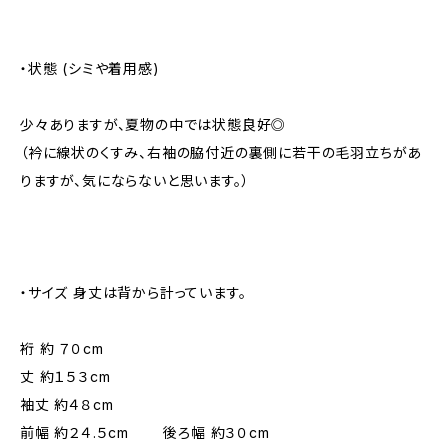
・状態 (シミや着用感)
少々ありますが、夏物の中では状態良好◎
（衿に線状のくすみ、右袖の脇付近の裏側に若干の毛羽立ちがあ
りますが、気にならないと思います。）
・サイズ 身丈は背から計っています。
裄 約 ７０cm
丈 約１５３cm
袖丈 約４８cm
前幅 約２４.５cm 後ろ幅 約３０cm