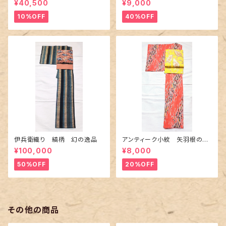
¥40,500
¥9,000
10%OFF
40%OFF
伊兵衛織り 縞柄 幻の逸品
アンティーク小紋 矢羽根の地
紋に短冊柄 裄６６cm
¥100,000
¥8,000
50%OFF
20%OFF
その他の商品