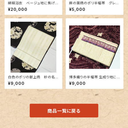
綿絽浴衣 ベージュ地に焦げ茶
麻の葉柄のポリ半幅帯 グレー
色 鱗と松菱柄
✕オレンジ
¥20,000
¥5,000
白色のポリの献上柄 紗の名古
博多織りの半幅帯 生成り地に
屋帯 長尺
豪華な地紋＆赤紫色
¥9,000
¥9,000
商品一覧に戻る