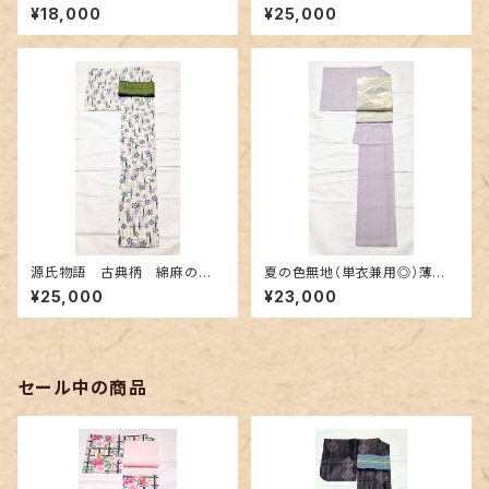
織 アザミ柄の注染
¥18,000
¥25,000
源氏物語 古典柄 綿麻の浴
夏の色無地（単衣兼用◎）薄紫
衣 紅型調
色
¥25,000
¥23,000
セール中の商品