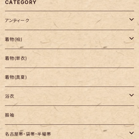
CATEGORY
アンティーク
着物
着物(袷)
帯
小紋
着物(単衣)
羽織り・道行
色無地・江戸小紋
着物(真夏)
紬
浴衣
訪問着・付下
セオα・ポリ
振袖
お召し
木綿・綿麻
名古屋帯・袋帯・半幅帯