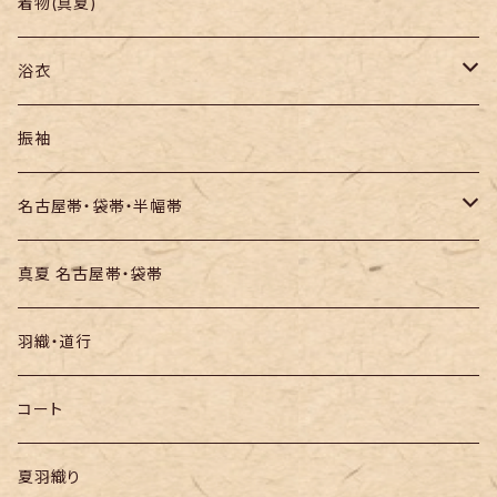
羽織り・道行
色無地・江戸小紋
着物(真夏)
紬
浴衣
訪問着・付下
セオα・ポリ
振袖
お召し
木綿・綿麻
名古屋帯・袋帯・半幅帯
絞りの浴衣
名古屋帯
真夏 名古屋帯・袋帯
袋帯
羽織・道行
半幅帯
コート
夏羽織り