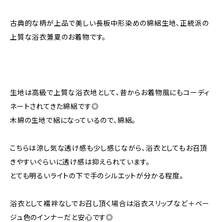
古典的な柄が上品で美しい長板中形染めの綿絽生地、正統派の
上質な浴衣兼夏のお着物です。
生地は高級で上質な浴衣地として、昔からお着物風にもコーディ
ネートされてきた綿絽です◎
木綿の生地で絽になっているので、綿絽。
こちらは涼し気な透け感も少し感じながら、浴衣としてもお召頂
きやすいぐらいに透け感は抑えられています。
とても明るいライトの下で手のシルエットが分かる程度。
浴衣として襦袢なしでお召し頂く場合は浴衣スリップなど＋ベー
ジュ色のインナーだと安心です◎