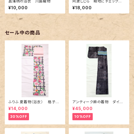
菖蒲柄の浴衣 川島織物
阿波しじら 紺地にチェック
柄〜赤色とクリーム色〜
¥10,000
¥18,000
セール中の商品
ふりふ 夏着物（浴衣） 格子に
アンティーク麻の着物 ダイヤ
百合や秋草花
に市松柄の上布
¥14,000
¥45,000
30%OFF
10%OFF