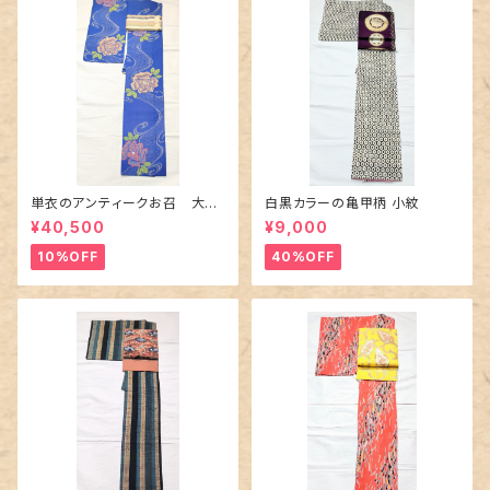
単衣のアンティークお召 大輪
白黒カラーの亀甲柄 小紋
の薔薇柄柄
¥40,500
¥9,000
10%OFF
40%OFF