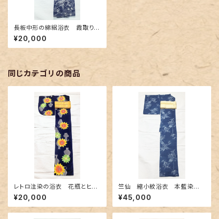
長板中形の綿絽浴衣 霞取りに
古典的な草花柄
¥20,000
同じカテゴリの商品
レトロ注染の浴衣 花瓶とヒマ
竺仙 縮小紋浴衣 本藍染
ワリ柄
め〜長板中形の竹柄〜
¥20,000
¥45,000