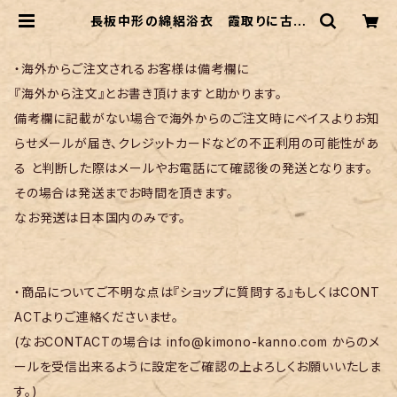
長板中形の綿絽浴衣 霞取りに古典
的な草花柄 | リサイクル着物 菅野
・海外からご注文されるお客様は備考欄に
『海外から注文』とお書き頂けますと助かります。
備考欄に記載がない場合で海外からのご注文時にベイスよりお知
らせメールが届き、クレジットカードなどの不正利用の可能性があ
る と判断した際はメールやお電話にて確認後の発送となります。
その場合は発送までお時間を頂きます。
なお発送は日本国内のみです。
・商品についてご不明な点は『ショップに質問する』もしくはCONT
ACTよりご連絡くださいませ。
(なおCONTACTの場合は
info@kimono-kanno.com
からのメ
ールを受信出来るように設定をご確認の上よろしくお願いいたしま
す。)