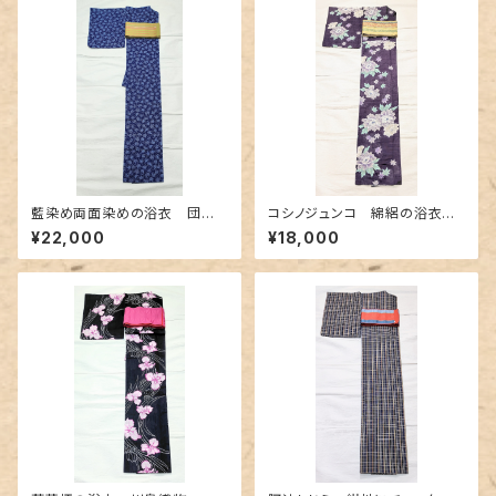
藍染め両面染めの浴衣 団扇
コシノジュンコ 綿絽の浴衣
柄✕よろけ縞
シックな紫色
¥22,000
¥18,000