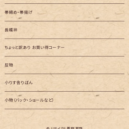
帯締め・帯揚げ
長襦袢
ちょっと訳あり お買い得コーナー
反物
小りす舎りぼん
小物（バック・ショールなど）
© リサイクル着物 菅野