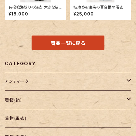
有松鳴海絞りの浴衣 大きな桔
板締め＆注染の百合柄の浴衣
梗柄
¥18,000
¥25,000
商品一覧に戻る
CATEGORY
アンティーク
着物
着物(袷)
帯
小紋
着物(単衣)