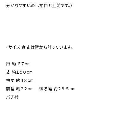
分かりやすいのは袖口と上前です。）
・サイズ 身丈は背から計っています。
裄 約 ６７cm
丈 約１５０cm
袖丈 約４８cm
前幅 約２２cm 後ろ幅 約２８.５cm
バチ衿