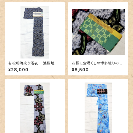
有松鳴海絞り浴衣 濃紺地に
市松に宝尽くしの博多織りの半
青海波柄
幅帯
¥28,000
¥8,500