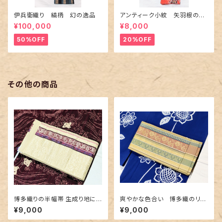
伊兵衛織り 縞柄 幻の逸品
アンティーク小紋 矢羽根の地
紋に短冊柄 裄６６cm
¥100,000
¥8,000
50%OFF
20%OFF
その他の商品
博多織りの半幅帯 生成り地に
爽やかな色合い 博多織のリバ
豪華な地紋＆赤紫色
ーシブル半幅帯
¥9,000
¥9,000