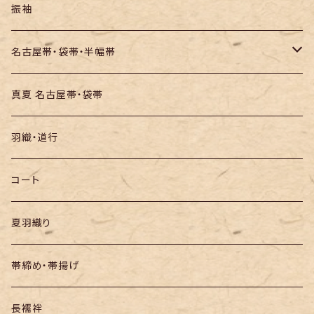
訪問着・付下
セオα・ポリ
振袖
お召し
木綿・綿麻
名古屋帯・袋帯・半幅帯
絞りの浴衣
名古屋帯
真夏 名古屋帯・袋帯
袋帯
羽織・道行
半幅帯
コート
夏羽織り
帯締め・帯揚げ
長襦袢