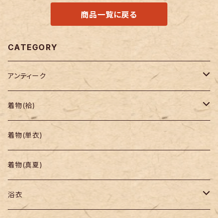
商品一覧に戻る
CATEGORY
アンティーク
着物
着物(袷)
帯
小紋
着物(単衣)
羽織り・道行
色無地・江戸小紋
着物(真夏)
紬
浴衣