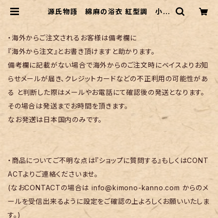
源氏物語 綿麻の浴衣 紅型調 小鳥
| リサイクル着物 菅野
・海外からご注文されるお客様は備考欄に
『海外から注文』とお書き頂けますと助かります。
備考欄に記載がない場合で海外からのご注文時にベイスよりお知
らせメールが届き、クレジットカードなどの不正利用の可能性があ
る と判断した際はメールやお電話にて確認後の発送となります。
その場合は発送までお時間を頂きます。
なお発送は日本国内のみです。
・商品についてご不明な点は『ショップに質問する』もしくはCONT
ACTよりご連絡くださいませ。
(なおCONTACTの場合は
info@kimono-kanno.com
からのメ
ールを受信出来るように設定をご確認の上よろしくお願いいたしま
す。)