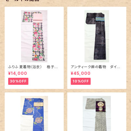
ふりふ 夏着物（浴衣） 格子に
アンティーク麻の着物 ダイヤ
百合や秋草花
に市松柄の上布
¥14,000
¥45,000
30%OFF
10%OFF