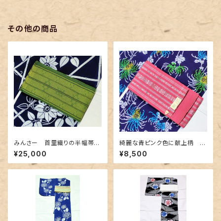
その他の商品
みんさー 首里織りの半幅帯
綺麗な青ピンク色に献上柄 博
深緑色
多織の半幅帯
¥25,000
¥8,500