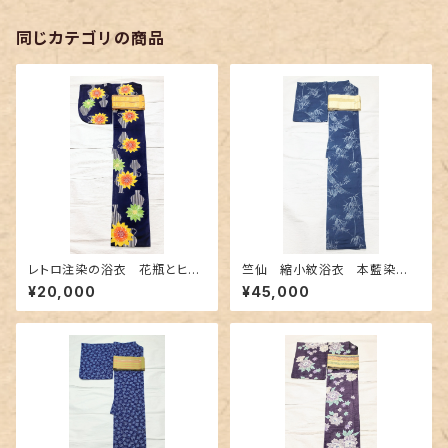
同じカテゴリの商品
レトロ注染の浴衣 花瓶とヒマ
竺仙 縮小紋浴衣 本藍染
ワリ柄
め〜長板中形の竹柄〜
¥20,000
¥45,000