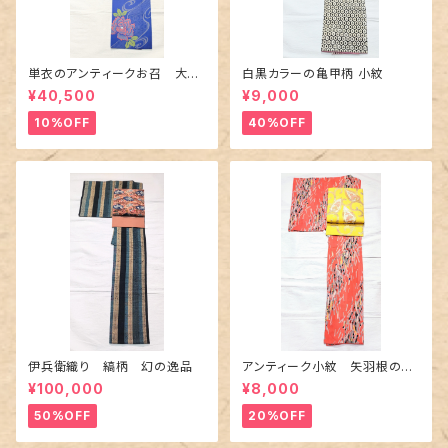
単衣のアンティークお召 大輪
白黒カラーの亀甲柄 小紋
の薔薇柄柄
¥40,500
¥9,000
10%OFF
40%OFF
伊兵衛織り 縞柄 幻の逸品
アンティーク小紋 矢羽根の地
紋に短冊柄 裄６６cm
¥100,000
¥8,000
50%OFF
20%OFF