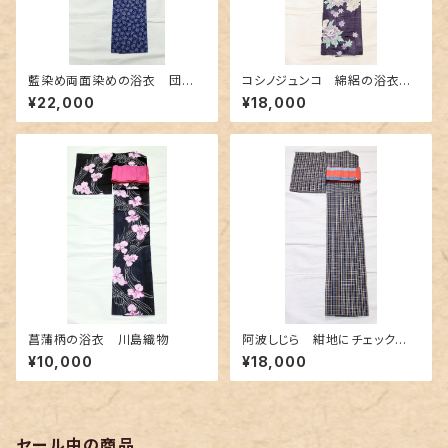
藍染め両面染めの浴衣 団扇
コシノジュンコ 綿絽の浴衣
柄✕よろけ縞
シックな紫色
¥22,000
¥18,000
菖蒲柄の浴衣 川島織物
阿波しじら 紺地にチェック
柄〜赤色とクリーム色〜
¥10,000
¥18,000
セール中の商品