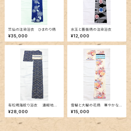
竺仙の注染浴衣 ひまわり柄
水玉と薔薇柄の注染浴衣
¥35,000
¥12,000
有松鳴海絞り浴衣 濃紺地に
雪輪と大輪の花柄 華やかな浴
青海波柄
衣
¥28,000
¥15,000