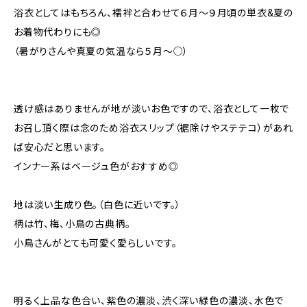
浴衣としてはもちろん、襦袢と合わせて６月～９月頃の単衣&夏の
お着物代わりにも◎
（暑がりさんや真夏の気温なら５月〜○）
透け感はありませんが地が淡いお色ですので、浴衣として一枚で
お召し頂く際は念のため浴衣スリップ（裾除けやステテコ）があれ
ば安心だと思います。
インナー系はベージュ色がおすすめ◎
地は淡い生成り色。（白色に近いです。）
柄は竹、梅、小鳥の古典柄。
小鳥さんがとても可愛く愛らしいです。
明るく上品な色合い、紫色の濃淡、渋く深い緑色の濃淡、水色で