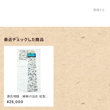
通報する
最近チェックした商品
源氏物語 綿麻の浴衣 紅型
調 小鳥
¥25,000