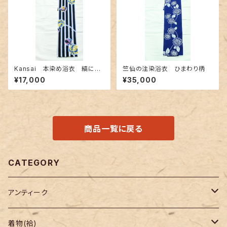
Kansai 本染め浴衣 縞に紙
竺仙の注染浴衣 ひまわり柄
風船柄
¥17,000
¥35,000
商品一覧に戻る
CATEGORY
アンティーク
着物
着物(袷)