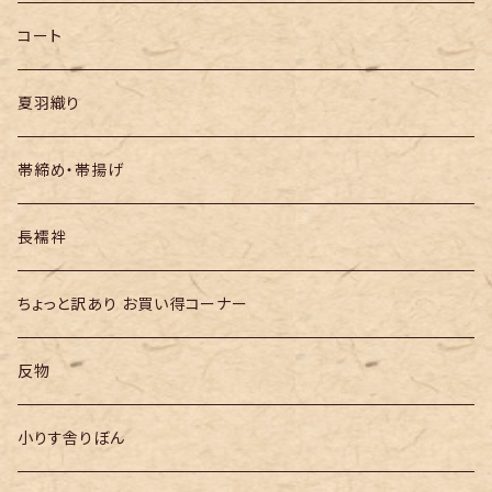
半幅帯
コート
夏羽織り
帯締め・帯揚げ
長襦袢
ちょっと訳あり お買い得コーナー
反物
小りす舎りぼん