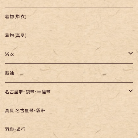
帯
小紋
着物(単衣)
羽織り・道行
色無地・江戸小紋
着物(真夏)
紬
浴衣
訪問着・付下
セオα・ポリ
振袖
お召し
木綿・綿麻
名古屋帯・袋帯・半幅帯
絞りの浴衣
名古屋帯
真夏 名古屋帯・袋帯
袋帯
羽織・道行