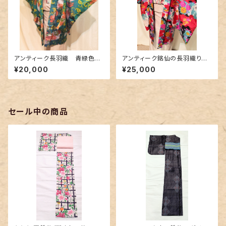
アンティーク長羽織 青緑色に
アンティーク銘仙の長羽織り～
蔦唐草花柄〜銘仙〜
カラフルな花柄に花緑青色の差
¥20,000
¥25,000
し色～
セール中の商品