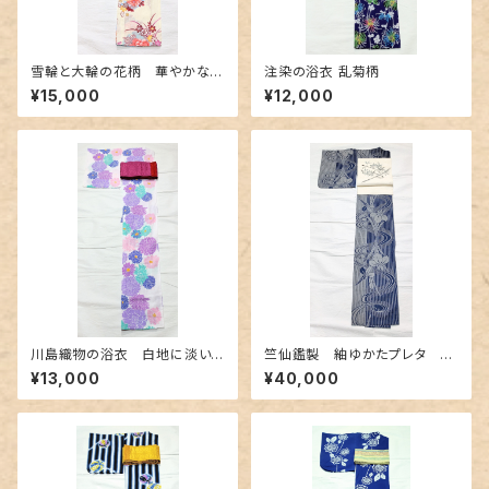
雪輪と大輪の花柄 華やかな浴
注染の浴衣 乱菊柄
衣
¥15,000
¥12,000
川島織物の浴衣 白地に淡い
竺仙鑑製 紬ゆかたプレタ 縞
色合いの花柄
と流水と菖蒲
¥13,000
¥40,000