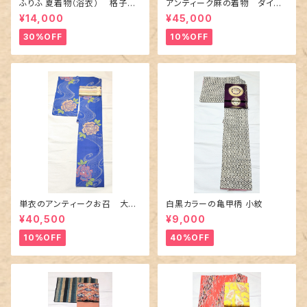
ふりふ 夏着物（浴衣） 格子に
アンティーク麻の着物 ダイヤ
百合や秋草花
に市松柄の上布
¥14,000
¥45,000
30%OFF
10%OFF
単衣のアンティークお召 大輪
白黒カラーの亀甲柄 小紋
の薔薇柄柄
¥40,500
¥9,000
10%OFF
40%OFF