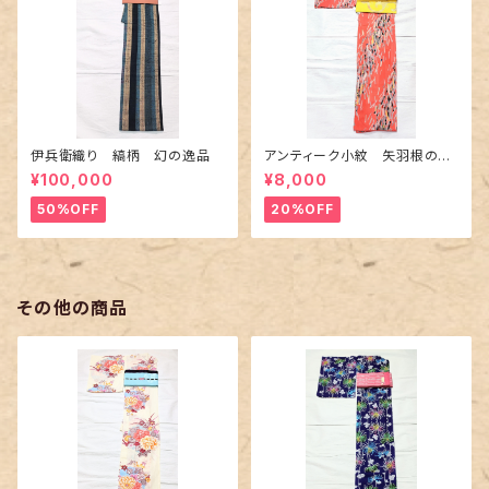
伊兵衛織り 縞柄 幻の逸品
アンティーク小紋 矢羽根の地
紋に短冊柄 裄６６cm
¥100,000
¥8,000
50%OFF
20%OFF
その他の商品