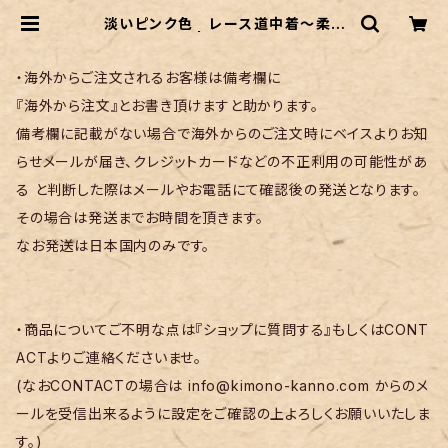
淡いピンク色 レース道中着〜柔ら
かなレース〜 | リサイクル着物 菅野
・海外からご注文されるお客様は備考欄に
『海外から注文』とお書き頂けますと助かります。
備考欄に記載がない場合で海外からのご注文時にベイスよりお知
らせメールが届き、クレジットカードなどの不正利用の可能性があ
る と判断した際はメールやお電話にて確認後の発送となります。
その場合は発送までお時間を頂きます。
なお発送は日本国内のみです。
・商品についてご不明な点は『ショップに質問する』もしくはCONT
ACTよりご連絡くださいませ。
(なおCONTACTの場合は
info@kimono-kanno.com
からのメ
ールを受信出来るように設定をご確認の上よろしくお願いいたしま
す。)