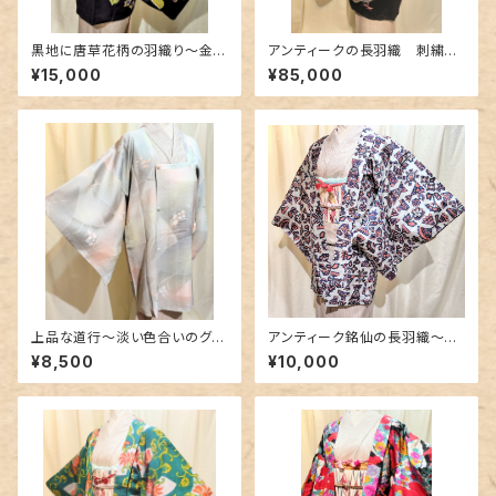
黒地に唐草花柄の羽織り〜金彩
アンティークの長羽織 刺繍〜
と金駒刺繍〜
鳩柄の逸品〜
¥15,000
¥85,000
上品な道行〜淡い色合いのグラ
アンティーク銘仙の長羽織〜絵
デーション〜
本のような柄〜
¥8,500
¥10,000