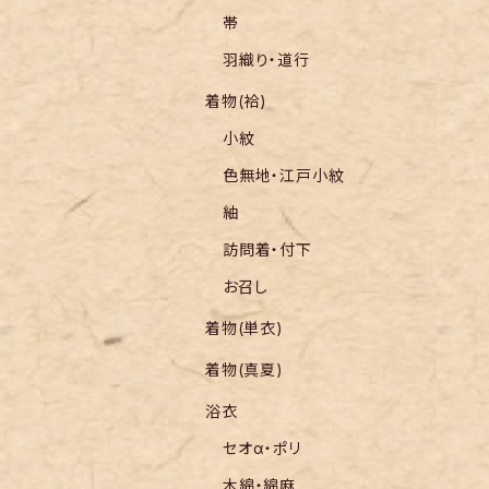
帯
羽織り・道行
着物(袷)
小紋
色無地・江戸小紋
紬
訪問着・付下
お召し
着物(単衣)
着物(真夏)
浴衣
セオα・ポリ
木綿・綿麻