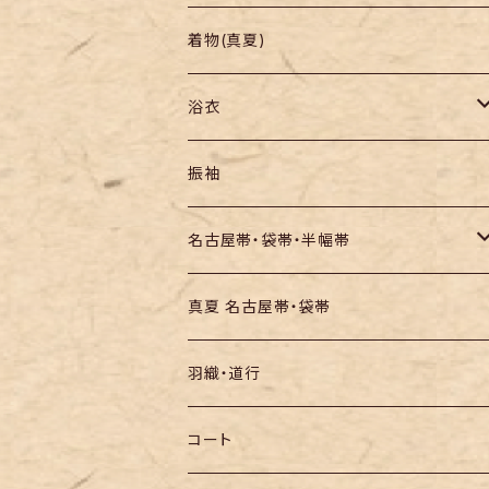
羽織り・道行
色無地・江戸小紋
着物(真夏)
紬
浴衣
訪問着・付下
セオα・ポリ
振袖
お召し
木綿・綿麻
名古屋帯・袋帯・半幅帯
絞りの浴衣
名古屋帯
真夏 名古屋帯・袋帯
袋帯
羽織・道行
半幅帯
コート