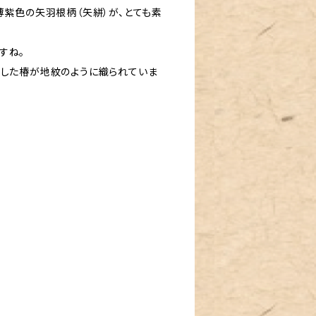
薄紫色の矢羽根柄（矢絣）が、とても素
すね。
とした椿が地紋のように織られていま