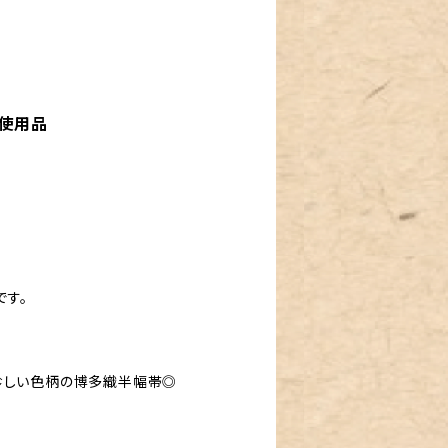
使用品
す。
珍しい色柄の博多織半幅帯◎