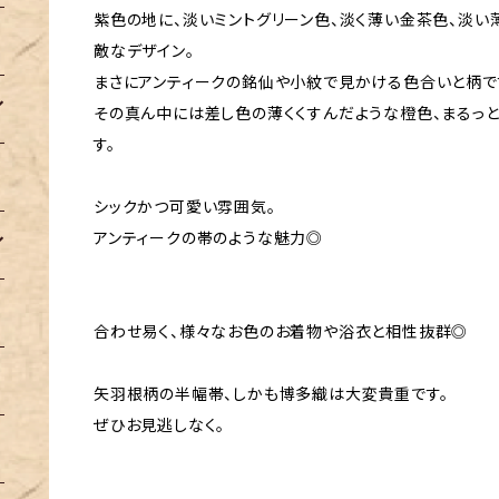
紫色の地に、淡いミントグリーン色、淡く薄い金茶色、淡い
敵なデザイン。
まさにアンティークの銘仙や小紋で見かける色合いと柄で
その真ん中には差し色の薄くくすんだような橙色、まるっ
す。
シックかつ可愛い雰囲気。
アンティークの帯のような魅力◎
合わせ易く、様々なお色のお着物や浴衣と相性抜群◎
矢羽根柄の半幅帯、しかも博多織は大変貴重です。
ぜひお見逃しなく。