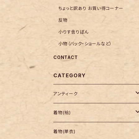
ちょっと訳あり お買い得コーナー
反物
小りす舎りぼん
小物（バック・ショールなど）
CONTACT
CATEGORY
アンティーク
着物
着物(袷)
帯
小紋
着物(単衣)