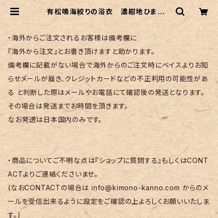
有松鳴海絞りの浴衣 濃紺地ひまわり
柄 | リサイクル着物 菅野
・海外からご注文されるお客様は備考欄に
『海外から注文』とお書き頂けますと助かります。
備考欄に記載がない場合で海外からのご注文時にベイスよりお知
らせメールが届き、クレジットカードなどの不正利用の可能性があ
る と判断した際はメールやお電話にて確認後の発送となります。
その場合は発送までお時間を頂きます。
なお発送は日本国内のみです。
・商品についてご不明な点は『ショップに質問する』もしくはCONT
ACTよりご連絡くださいませ。
(なおCONTACTの場合は
info@kimono-kanno.com
からのメ
ールを受信出来るように設定をご確認の上よろしくお願いいたしま
す。)