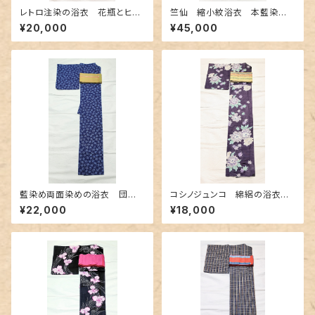
レトロ注染の浴衣 花瓶とヒマ
竺仙 縮小紋浴衣 本藍染
ワリ柄
め〜長板中形の竹柄〜
¥20,000
¥45,000
藍染め両面染めの浴衣 団扇
コシノジュンコ 綿絽の浴衣
柄✕よろけ縞
シックな紫色
¥22,000
¥18,000