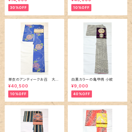
30%OFF
10%OFF
単衣のアンティークお召 大輪
白黒カラーの亀甲柄 小紋
の薔薇柄柄
¥40,500
¥9,000
10%OFF
40%OFF