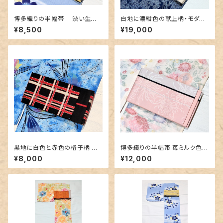
博多織りの半幅帯 渋い生成り
白地に濃紺色の献上柄・モダン
地に熱帯魚のような柄
なボーダー 博多織りリバーシ
¥8,500
¥19,000
ブル半幅帯
黒地に白色と赤色の格子柄 博
博多織りの半幅帯 苺ミルク色に
多織りの半幅帯
乱菊地紋
¥8,000
¥12,000