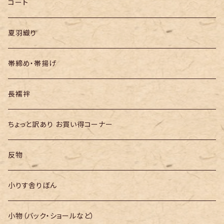
半幅帯
コート
夏羽織り
帯締め・帯揚げ
長襦袢
ちょっと訳あり お買い得コーナー
反物
小りす舎りぼん
小物（バック・ショールなど）