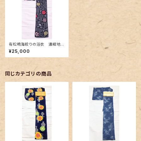
有松鳴海絞りの浴衣 濃紺地ひ
まわり柄
¥25,000
同じカテゴリの商品