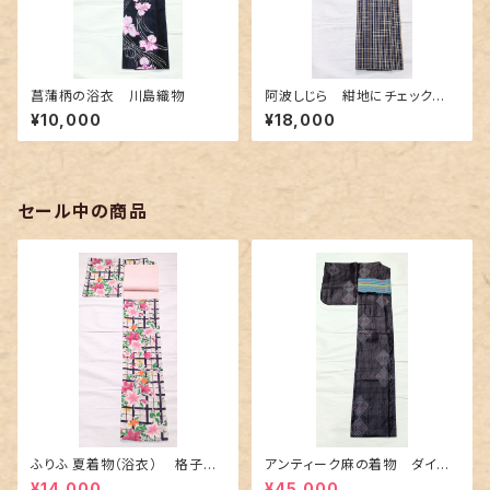
菖蒲柄の浴衣 川島織物
阿波しじら 紺地にチェック
柄〜赤色とクリーム色〜
¥10,000
¥18,000
セール中の商品
ふりふ 夏着物（浴衣） 格子に
アンティーク麻の着物 ダイヤ
百合や秋草花
に市松柄の上布
¥14,000
¥45,000