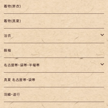
帯
小紋
着物(単衣)
羽織り・道行
色無地・江戸小紋
着物(真夏)
紬
浴衣
訪問着・付下
セオα・ポリ
振袖
お召し
木綿・綿麻
名古屋帯・袋帯・半幅帯
絞りの浴衣
名古屋帯
真夏 名古屋帯・袋帯
袋帯
羽織・道行