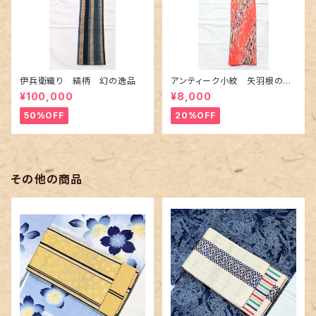
伊兵衛織り 縞柄 幻の逸品
アンティーク小紋 矢羽根の地
紋に短冊柄 裄６６cm
¥100,000
¥8,000
50%OFF
20%OFF
その他の商品