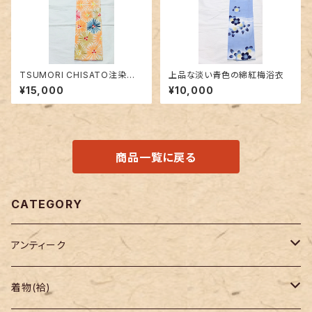
TSUMORI CHISATO注染浴
上品な淡い青色の綿紅梅浴衣
衣 未使用品〜花火のようなお
¥15,000
¥10,000
花柄〜
商品一覧に戻る
CATEGORY
アンティーク
着物
着物(袷)