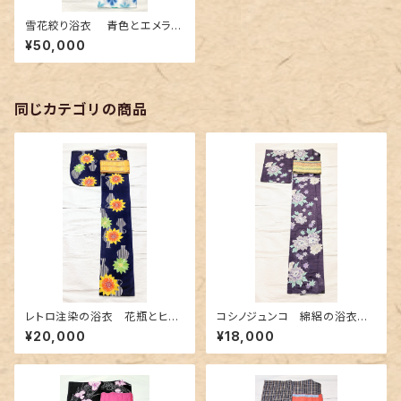
雪花絞り浴衣 青色とエメラル
ドグリーン
¥50,000
同じカテゴリの商品
レトロ注染の浴衣 花瓶とヒマ
コシノジュンコ 綿絽の浴衣
ワリ柄
シックな紫色
¥20,000
¥18,000