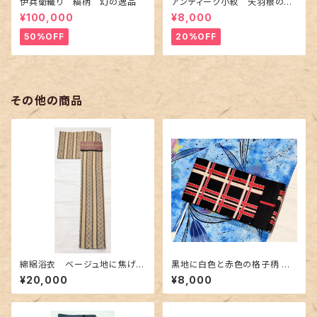
伊兵衛織り 縞柄 幻の逸品
アンティーク小紋 矢羽根の地
紋に短冊柄 裄６６cm
¥100,000
¥8,000
50%OFF
20%OFF
その他の商品
綿絽浴衣 ベージュ地に焦げ茶
黒地に白色と赤色の格子柄 博
色 鱗と松菱柄
多織りの半幅帯
¥20,000
¥8,000