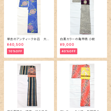
単衣のアンティークお召 大輪
白黒カラーの亀甲柄 小紋
の薔薇柄柄
¥40,500
¥9,000
10%OFF
40%OFF