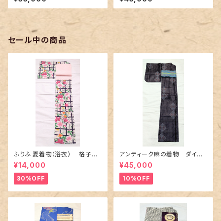
の両面染め
セール中の商品
ふりふ 夏着物（浴衣） 格子に
アンティーク麻の着物 ダイヤ
百合や秋草花
に市松柄の上布
¥14,000
¥45,000
30%OFF
10%OFF