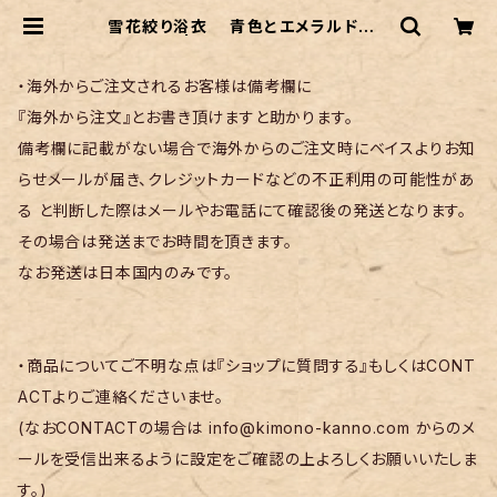
雪花絞り浴衣 青色とエメラルドグリ
ーン | リサイクル着物 菅野
・海外からご注文されるお客様は備考欄に
『海外から注文』とお書き頂けますと助かります。
備考欄に記載がない場合で海外からのご注文時にベイスよりお知
らせメールが届き、クレジットカードなどの不正利用の可能性があ
る と判断した際はメールやお電話にて確認後の発送となります。
その場合は発送までお時間を頂きます。
なお発送は日本国内のみです。
・商品についてご不明な点は『ショップに質問する』もしくはCONT
ACTよりご連絡くださいませ。
(なおCONTACTの場合は
info@kimono-kanno.com
からのメ
ールを受信出来るように設定をご確認の上よろしくお願いいたしま
す。)