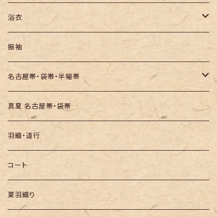
紬
浴衣
訪問着・付下
セオα・ポリ
振袖
お召し
木綿・綿麻
名古屋帯・袋帯・半幅帯
絞りの浴衣
名古屋帯
真夏 名古屋帯・袋帯
袋帯
羽織・道行
半幅帯
コート
夏羽織り