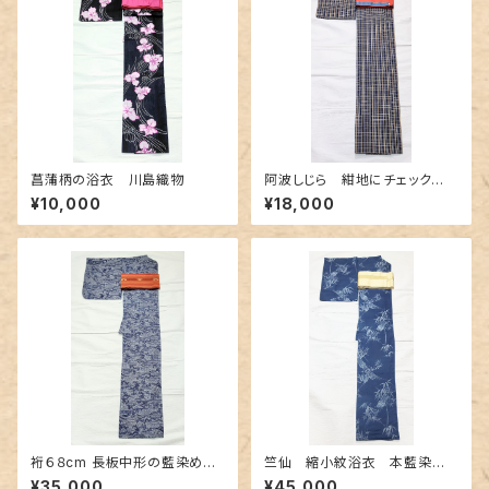
菖蒲柄の浴衣 川島織物
阿波しじら 紺地にチェック
柄〜赤色とクリーム色〜
¥10,000
¥18,000
裄６８cm 長板中形の藍染め浴
竺仙 縮小紋浴衣 本藍染
衣 網代織りに古典的な風景柄
め〜長板中形の竹柄〜
¥35,000
¥45,000