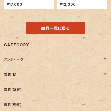
クレマチスと麻の葉柄
乱菊地紋
¥17,000
¥12,000
商品一覧に戻る
CATEGORY
アンティーク
着物
着物(袷)
帯
小紋
着物(単衣)
羽織り・道行
色無地・江戸小紋
着物(真夏)