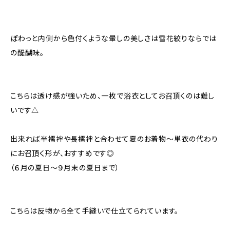
ぽわっと内側から色付くような暈しの美しさは雪花絞りならでは
の醍醐味。
こちらは透け感が強いため、一枚で浴衣としてお召頂くのは難し
いです△
出来れば半襦袢や長襦袢と合わせて夏のお着物〜単衣の代わり
にお召頂く形が、おすすめです◎
（６月の夏日〜９月末の夏日まで）
こちらは反物から全て手縫いで仕立てられています。