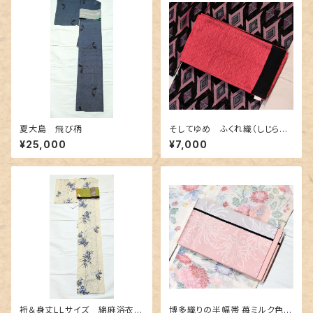
夏大島 飛び柄
そしてゆめ ふくれ織（しじら織）
のリバーシブル半幅帯
¥25,000
¥7,000
裄＆身丈LLサイズ 綿麻浴衣
博多織りの半幅帯 苺ミルク色に