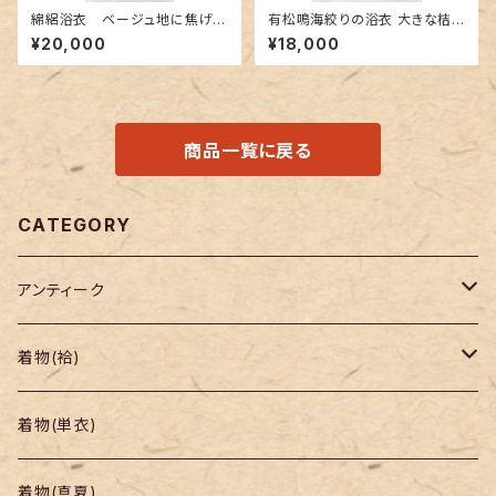
綿絽浴衣 ベージュ地に焦げ茶
有松鳴海絞りの浴衣 大きな桔
色 鱗と松菱柄
梗柄
¥20,000
¥18,000
商品一覧に戻る
CATEGORY
アンティーク
着物
着物(袷)
帯
小紋
着物(単衣)
羽織り・道行
色無地・江戸小紋
着物(真夏)