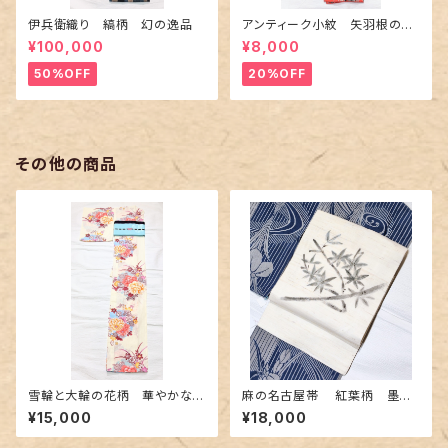
伊兵衛織り 縞柄 幻の逸品
アンティーク小紋 矢羽根の地
紋に短冊柄 裄６６cm
¥100,000
¥8,000
50%OFF
20%OFF
その他の商品
雪輪と大輪の花柄 華やかな浴
麻の名古屋帯 紅葉柄 墨色
衣
手描き
¥15,000
¥18,000