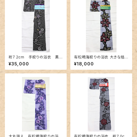
裄７２cm 手絞りの浴衣 黒地
有松鳴海絞りの浴衣 大きな桔
に朝顔柄
梗柄
¥35,000
¥18,000
大丸誂え 有松鳴海絞りの浴
有松鳴海絞りの浴衣 裄７０cm