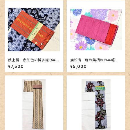
献上柄 赤茶色の博多織り半幅
撫松庵 麻の葉柄のの半幅
帯
帯 紫色✕赤色
¥7,500
¥5,000