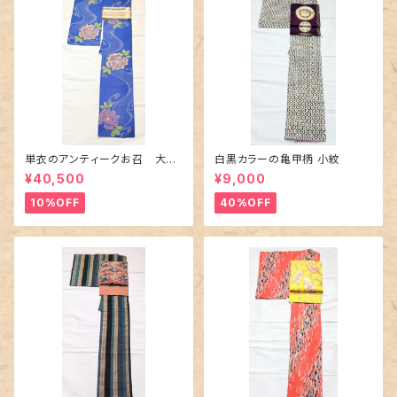
単衣のアンティークお召 大輪
白黒カラーの亀甲柄 小紋
の薔薇柄柄
¥40,500
¥9,000
10%OFF
40%OFF