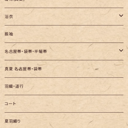
紬
浴衣
訪問着・付下
セオα・ポリ
振袖
お召し
木綿・綿麻
名古屋帯・袋帯・半幅帯
絞りの浴衣
名古屋帯
真夏 名古屋帯・袋帯
袋帯
羽織・道行
半幅帯
コート
夏羽織り