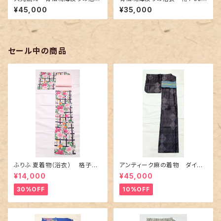
衣 紫色の濃淡に朝顔柄
濃紺地に赤色の牡丹柄
¥45,000
¥35,000
セール中の商品
ふりふ 夏着物（浴衣） 格子に
アンティーク麻の着物 ダイヤ
百合や秋草花
に市松柄の上布
¥14,000
¥45,000
30%OFF
10%OFF