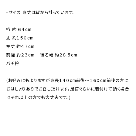
・サイズ 身丈は背から計っています。
裄 約 ６４cm
丈 約１５０cm
袖丈 約４７cm
前幅 約２３cm 後ろ幅 約２８.５cm
バチ衿
(お好みにもよりますが身長１４０cm前後～１６０cm前後の方に
おはしょりありでお召し頂けます。足首ぐらいに着付けて頂く場合
はそれ以上の方でも大丈夫です。)