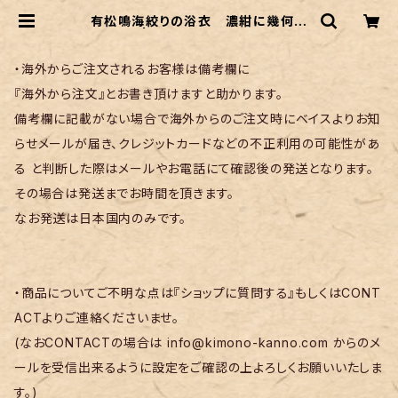
有松鳴海絞りの浴衣 濃紺に幾何学
柄 | リサイクル着物 菅野
・海外からご注文されるお客様は備考欄に
『海外から注文』とお書き頂けますと助かります。
備考欄に記載がない場合で海外からのご注文時にベイスよりお知
らせメールが届き、クレジットカードなどの不正利用の可能性があ
る と判断した際はメールやお電話にて確認後の発送となります。
その場合は発送までお時間を頂きます。
なお発送は日本国内のみです。
・商品についてご不明な点は『ショップに質問する』もしくはCONT
ACTよりご連絡くださいませ。
(なおCONTACTの場合は
info@kimono-kanno.com
からのメ
ールを受信出来るように設定をご確認の上よろしくお願いいたしま
す。)