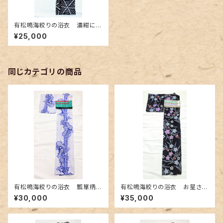
有松鳴海絞りの浴衣 濃紺に幾
何学柄
¥25,000
同じカテゴリの商品
有松鳴海絞りの浴衣 瓢箪柄
有松鳴海絞りの浴衣 お星さま
白地に明るい紫色
のような桔梗柄
¥30,000
¥35,000