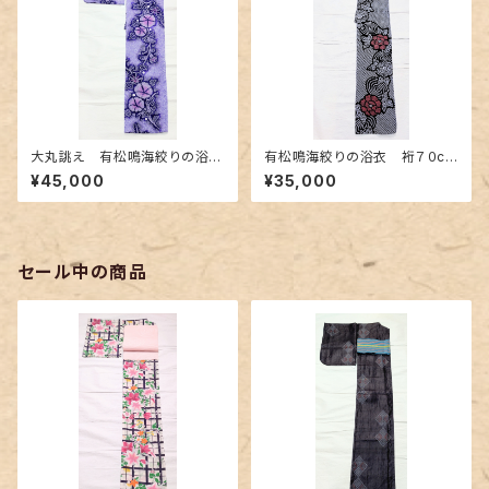
大丸誂え 有松鳴海絞りの浴
有松鳴海絞りの浴衣 裄７０cm
衣 紫色の濃淡に朝顔柄
濃紺地に赤色の牡丹柄
¥45,000
¥35,000
セール中の商品