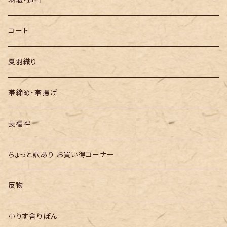
半幅帯
コート
夏羽織り
帯締め・帯揚げ
長襦袢
ちょっと訳あり お買い得コーナー
反物
小りす舎りぼん