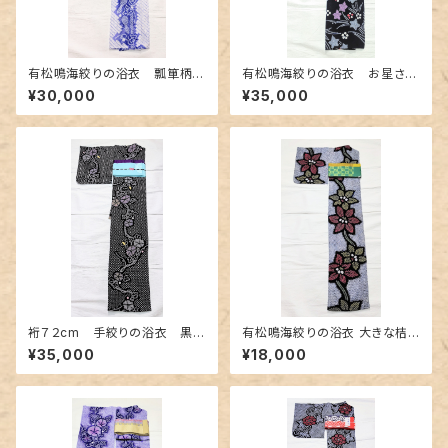
有松鳴海絞りの浴衣 瓢箪柄
有松鳴海絞りの浴衣 お星さま
白地に明るい紫色
のような桔梗柄
¥30,000
¥35,000
裄７２cm 手絞りの浴衣 黒地
有松鳴海絞りの浴衣 大きな桔
に朝顔柄
梗柄
¥35,000
¥18,000