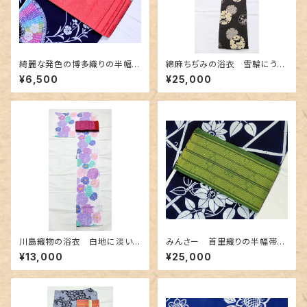
綺麗な発色の博多織りの半幅
綿麻ちぢみの浴衣 雪輪にうさ
帯 ピンク色
ぎ柄
¥6,500
¥25,000
川島織物の浴衣 白地に淡い
みんさー 首里織りの半幅帯
色合いの花柄
深緑色
¥13,000
¥25,000