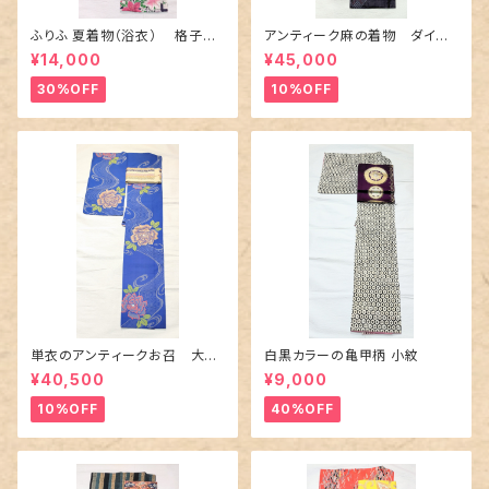
ふりふ 夏着物（浴衣） 格子に
アンティーク麻の着物 ダイヤ
百合や秋草花
に市松柄の上布
¥14,000
¥45,000
30%OFF
10%OFF
単衣のアンティークお召 大輪
白黒カラーの亀甲柄 小紋
の薔薇柄柄
¥40,500
¥9,000
10%OFF
40%OFF