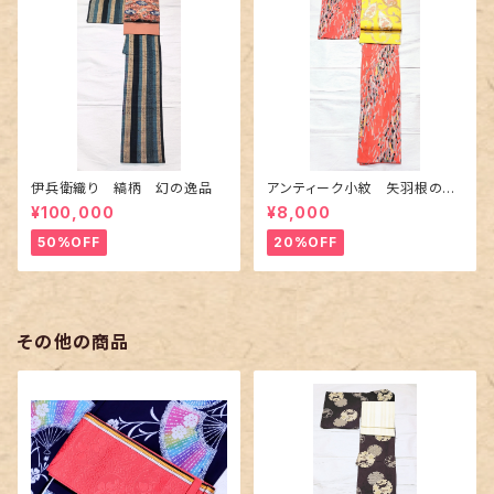
伊兵衛織り 縞柄 幻の逸品
アンティーク小紋 矢羽根の地
紋に短冊柄 裄６６cm
¥100,000
¥8,000
50%OFF
20%OFF
その他の商品