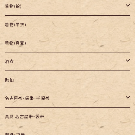
着物
着物(袷)
帯
小紋
着物(単衣)
羽織り・道行
色無地・江戸小紋
着物(真夏)
紬
浴衣
訪問着・付下
セオα・ポリ
振袖
お召し
木綿・綿麻
名古屋帯・袋帯・半幅帯
絞りの浴衣
名古屋帯
真夏 名古屋帯・袋帯
袋帯
羽織・道行