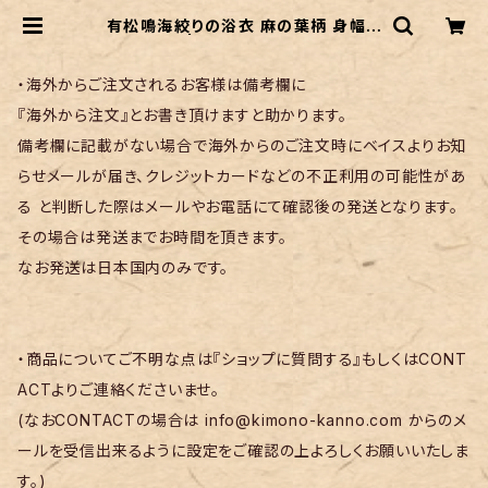
有松鳴海絞りの浴衣 麻の葉柄 身幅た
っぷり | リサイクル着物 菅野
・海外からご注文されるお客様は備考欄に
『海外から注文』とお書き頂けますと助かります。
備考欄に記載がない場合で海外からのご注文時にベイスよりお知
らせメールが届き、クレジットカードなどの不正利用の可能性があ
る と判断した際はメールやお電話にて確認後の発送となります。
その場合は発送までお時間を頂きます。
なお発送は日本国内のみです。
・商品についてご不明な点は『ショップに質問する』もしくはCONT
ACTよりご連絡くださいませ。
(なおCONTACTの場合は
info@kimono-kanno.com
からのメ
ールを受信出来るように設定をご確認の上よろしくお願いいたしま
す。)