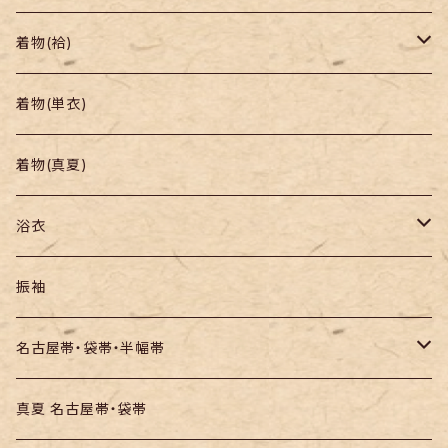
着物
着物(袷)
帯
小紋
着物(単衣)
羽織り・道行
色無地・江戸小紋
着物(真夏)
紬
浴衣
訪問着・付下
セオα・ポリ
振袖
お召し
木綿・綿麻
名古屋帯・袋帯・半幅帯
絞りの浴衣
名古屋帯
真夏 名古屋帯・袋帯