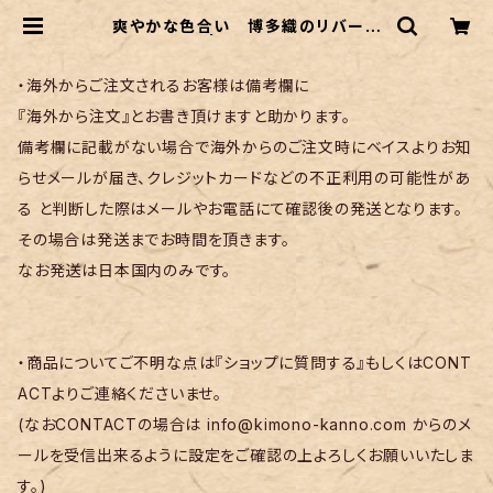
爽やかな色合い 博多織のリバーシ
ブル半幅帯 | リサイクル着物 菅野
・海外からご注文されるお客様は備考欄に
『海外から注文』とお書き頂けますと助かります。
備考欄に記載がない場合で海外からのご注文時にベイスよりお知
らせメールが届き、クレジットカードなどの不正利用の可能性があ
る と判断した際はメールやお電話にて確認後の発送となります。
その場合は発送までお時間を頂きます。
なお発送は日本国内のみです。
・商品についてご不明な点は『ショップに質問する』もしくはCONT
ACTよりご連絡くださいませ。
(なおCONTACTの場合は
info@kimono-kanno.com
からのメ
ールを受信出来るように設定をご確認の上よろしくお願いいたしま
す。)