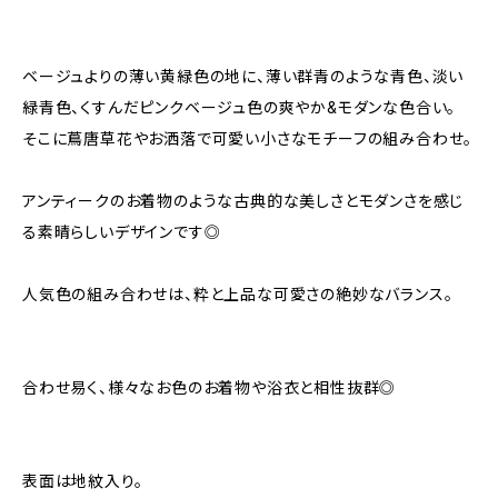
ベージュよりの薄い黄緑色の地に、薄い群青のような青色、淡い
緑青色、くすんだピンクベージュ色の爽やか&モダンな色合い。
そこに蔦唐草花やお洒落で可愛い小さなモチーフの組み合わせ。
アンティークのお着物のような古典的な美しさとモダンさを感じ
る素晴らしいデザインです◎
人気色の組み合わせは、粋と上品な可愛さの絶妙なバランス。
合わせ易く、様々なお色のお着物や浴衣と相性抜群◎
表面は地紋入り。