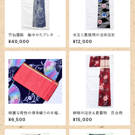
竺仙鑑製 紬ゆかたプレタ 縞
水玉と薔薇柄の注染浴衣
と流水と菖蒲
¥40,000
¥12,000
綺麗な発色の博多織りの半幅
綿絽の浴衣＆夏着物 百合柄
帯 ピンク色
¥6,500
¥15,000