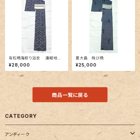
有松鳴海絞り浴衣 濃紺地に
夏大島 飛び柄
青海波柄
¥28,000
¥25,000
商品一覧に戻る
CATEGORY
アンティーク