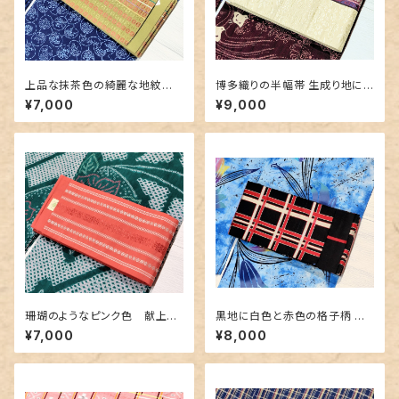
上品な抹茶色の綺麗な地紋
博多織りの半幅帯 生成り地に
博多織り半幅帯
豪華な地紋＆赤紫色
¥7,000
¥9,000
珊瑚のようなピンク色 献上柄
黒地に白色と赤色の格子柄 博
の博多織り半幅帯
多織りの半幅帯
¥7,000
¥8,000