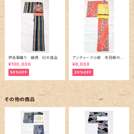
伊兵衛織り 縞柄 幻の逸品
アンティーク小紋 矢羽根の地
紋に短冊柄 裄６６cm
¥100,000
¥8,000
50%OFF
20%OFF
その他の商品