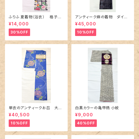
ふりふ 夏着物（浴衣） 格子に
アンティーク麻の着物 ダイヤ
百合や秋草花
に市松柄の上布
¥14,000
¥45,000
30%OFF
10%OFF
単衣のアンティークお召 大輪
白黒カラーの亀甲柄 小紋
の薔薇柄柄
¥40,500
¥9,000
10%OFF
40%OFF