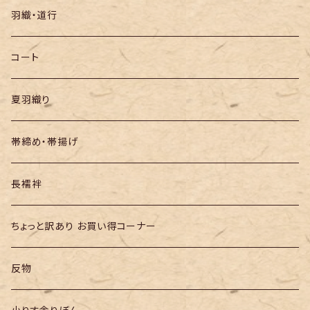
袋帯
羽織・道行
半幅帯
コート
夏羽織り
帯締め・帯揚げ
長襦袢
ちょっと訳あり お買い得コーナー
反物