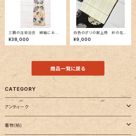
三勝の注染浴衣 綿紬にお花
白色のポリの献上柄 紗の名古
と鈴柄
屋帯 長尺
¥38,000
¥9,000
商品一覧に戻る
CATEGORY
アンティーク
着物
着物(袷)