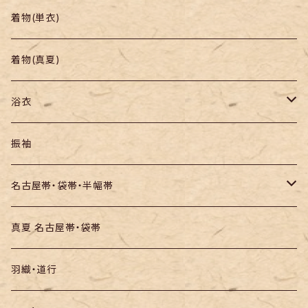
帯
小紋
着物(単衣)
羽織り・道行
色無地・江戸小紋
着物(真夏)
紬
浴衣
訪問着・付下
セオα・ポリ
振袖
お召し
木綿・綿麻
名古屋帯・袋帯・半幅帯
絞りの浴衣
名古屋帯
真夏 名古屋帯・袋帯
袋帯
羽織・道行