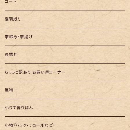
半幅帯
コート
夏羽織り
帯締め・帯揚げ
長襦袢
ちょっと訳あり お買い得コーナー
反物
小りす舎りぼん
小物（バック・ショールなど）