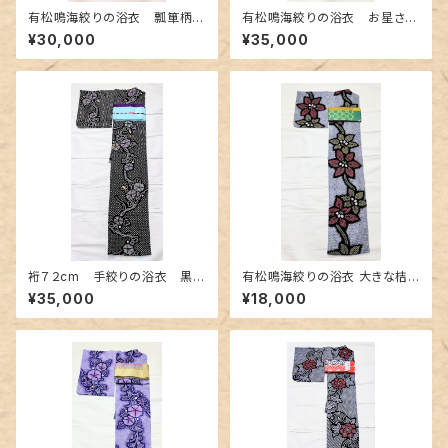
有松鳴海絞りの浴衣 瓢箪柄
有松鳴海絞りの浴衣 お星さま
白地に明るい紫色
のような桔梗柄
¥30,000
¥35,000
裄７２cm 手絞りの浴衣 黒地
有松鳴海絞りの浴衣 大きな桔
に朝顔柄
梗柄
¥35,000
¥18,000