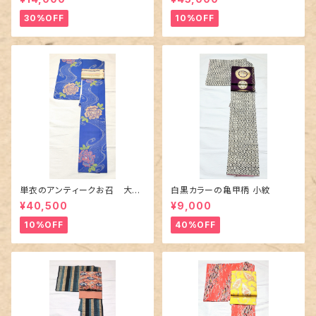
30%OFF
10%OFF
単衣のアンティークお召 大輪
白黒カラーの亀甲柄 小紋
の薔薇柄柄
¥40,500
¥9,000
10%OFF
40%OFF