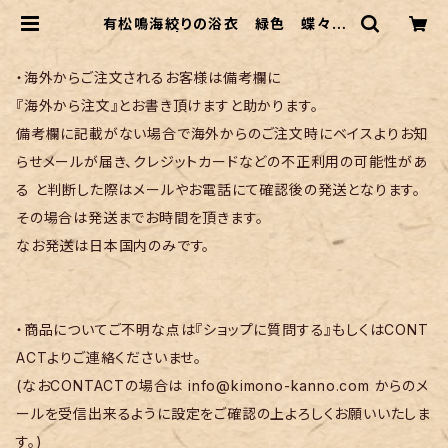
有松鳴海絞りの浴衣 緑色 蝶々と
お花柄 | リサイクル着物 菅野
・海外からご注文されるお客様は備考欄に
『海外から注文』とお書き頂けますと助かります。
備考欄に記載がない場合で海外からのご注文時にベイスよりお知
らせメールが届き、クレジットカードなどの不正利用の可能性があ
る と判断した際はメールやお電話にて確認後の発送となります。
その場合は発送までお時間を頂きます。
なお発送は日本国内のみです。
・商品についてご不明な点は『ショップに質問する』もしくはCONT
ACTよりご連絡くださいませ。
(なおCONTACTの場合は
info@kimono-kanno.com
からのメ
ールを受信出来るように設定をご確認の上よろしくお願いいたしま
す。)