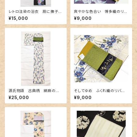
レトロ注染の浴衣 扇に撫子〜
爽やかな色合い 博多織のリバ
カラフルなぼかし～
ーシブル半幅帯
¥15,000
¥9,000
源氏物語 古典柄 綿麻の浴
そしてゆめ ふくれ織のリバー
衣 紅型調
シブル半幅帯 抹茶色×金茶色
¥25,000
¥9,000