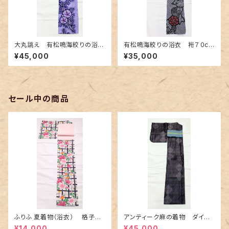
大丸誂え 有松鳴海絞りの浴
有松鳴海絞りの浴衣 裄７０cm
衣 紫色の濃淡に朝顔柄
濃紺地に赤色の牡丹柄
¥45,000
¥35,000
セール中の商品
ふりふ 夏着物（浴衣） 格子に
アンティーク麻の着物 ダイヤ
百合や秋草花
に市松柄の上布
¥14,000
¥45,000