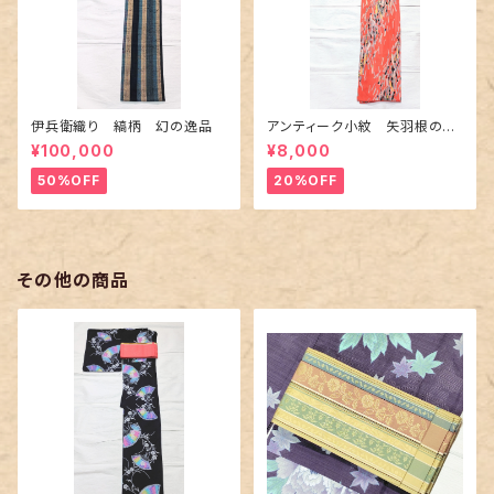
伊兵衛織り 縞柄 幻の逸品
アンティーク小紋 矢羽根の地
紋に短冊柄 裄６６cm
¥100,000
¥8,000
50%OFF
20%OFF
その他の商品