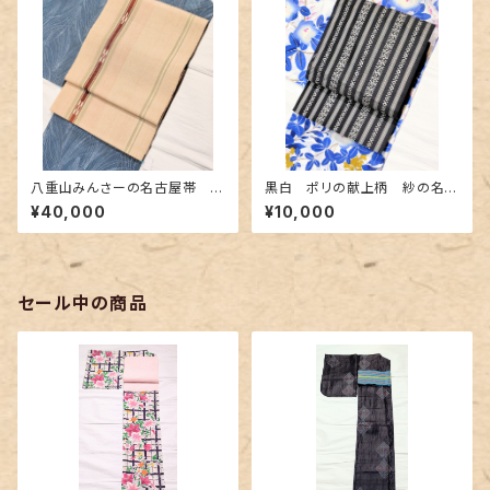
八重山みんさーの名古屋帯 ベ
黒白 ポリの献上柄 紗の名古
ージュ色 極めて近年タイプ
屋帯
¥40,000
¥10,000
セール中の商品