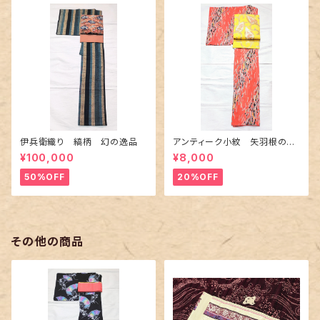
伊兵衛織り 縞柄 幻の逸品
アンティーク小紋 矢羽根の地
紋に短冊柄 裄６６cm
¥100,000
¥8,000
50%OFF
20%OFF
その他の商品