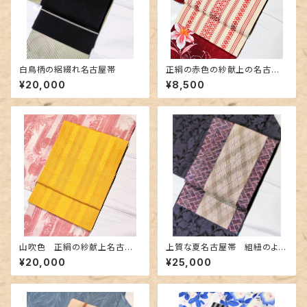
白鳥柄の絽綴れ名古屋帯
正絹の赤色の紗献上の名古屋
帯
¥20,000
¥8,500
山吹色 正絹の紗献上名古屋
上質な夏名古屋帯 組紐のよう
帯
な織&レース編み
¥20,000
¥25,000