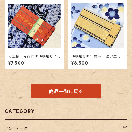
献上柄 赤茶色の博多織り半幅
博多織りの半幅帯 渋い生成り
帯
地に熱帯魚のような柄
¥7,500
¥8,500
商品一覧に戻る
CATEGORY
アンティーク