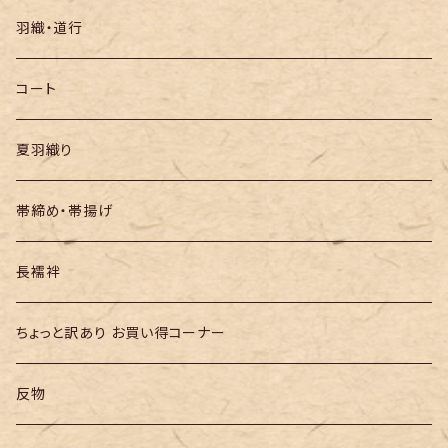
袋帯
羽織・道行
半幅帯
コート
夏羽織り
帯締め・帯揚げ
長襦袢
ちょっと訳あり お買い得コーナー
反物