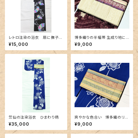
レトロ注染の浴衣 扇に撫子〜
博多織りの半幅帯 生成り地に
カラフルなぼかし～
豪華な地紋＆赤紫色
¥15,000
¥9,000
竺仙の注染浴衣 ひまわり柄
爽やかな色合い 博多織のリバ
ーシブル半幅帯
¥35,000
¥9,000