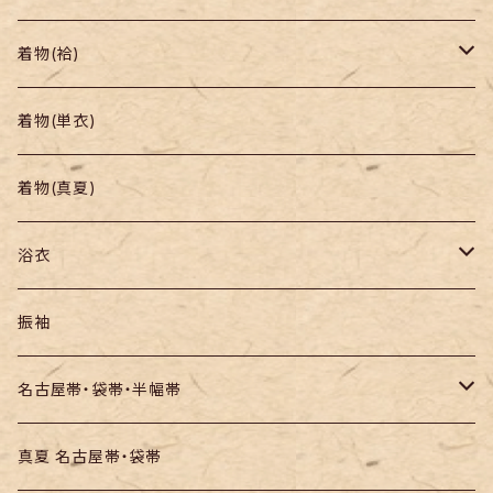
着物
着物(袷)
帯
小紋
着物(単衣)
羽織り・道行
色無地・江戸小紋
着物(真夏)
紬
浴衣
訪問着・付下
セオα・ポリ
振袖
お召し
木綿・綿麻
名古屋帯・袋帯・半幅帯
絞りの浴衣
名古屋帯
真夏 名古屋帯・袋帯