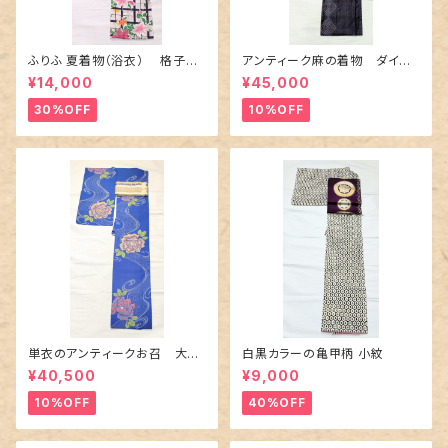
ふりふ 夏着物（浴衣） 格子に
アンティーク麻の着物 ダイヤ
百合や秋草花
に市松柄の上布
¥14,000
¥45,000
30%OFF
10%OFF
単衣のアンティークお召 大輪
白黒カラーの亀甲柄 小紋
の薔薇柄柄
¥40,500
¥9,000
10%OFF
40%OFF