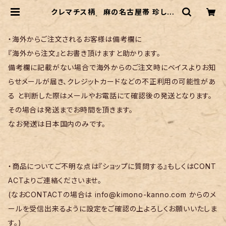
クレマチス柄 麻の名古屋帯 珍しい
地紋タイプ | リサイクル着物 菅野
・海外からご注文されるお客様は備考欄に
『海外から注文』とお書き頂けますと助かります。
備考欄に記載がない場合で海外からのご注文時にベイスよりお知
らせメールが届き、クレジットカードなどの不正利用の可能性があ
る と判断した際はメールやお電話にて確認後の発送となります。
その場合は発送までお時間を頂きます。
なお発送は日本国内のみです。
・商品についてご不明な点は『ショップに質問する』もしくはCONT
ACTよりご連絡くださいませ。
(なおCONTACTの場合は
info@kimono-kanno.com
からのメ
ールを受信出来るように設定をご確認の上よろしくお願いいたしま
す。)