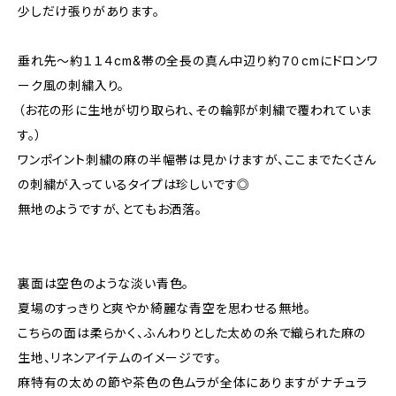
少しだけ張りがあります。
垂れ先〜約１１４cm&帯の全長の真ん中辺り約７０cmにドロンワ
ーク風の刺繍入り。
（お花の形に生地が切り取られ、その輪郭が刺繍で覆われていま
す。）
ワンポイント刺繍の麻の半幅帯は見かけますが、ここまでたくさん
の刺繍が入っているタイプは珍しいです◎
無地のようですが、とてもお洒落。
裏面は空色のような淡い青色。
夏場のすっきりと爽やか綺麗な青空を思わせる無地。
こちらの面は柔らかく、ふんわりとした太めの糸で織られた麻の
生地、リネンアイテムのイメージです。
麻特有の太めの節や茶色の色ムラが全体にありますがナチュラ