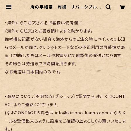
麻の半幅帯 刺繍 リバーシブル |
リサイクル着物 菅野
・海外からご注文されるお客様は備考欄に
『海外から注文』とお書き頂けますと助かります。
備考欄に記載がない場合で海外からのご注文時にベイスよりお知
らせメールが届き、クレジットカードなどの不正利用の可能性があ
る と判断した際はメールやお電話にて確認後の発送となります。
その場合は発送までお時間を頂きます。
なお発送は日本国内のみです。
・商品についてご不明な点は『ショップに質問する』もしくはCONT
ACTよりご連絡くださいませ。
(なおCONTACTの場合は
info@kimono-kanno.com
からのメ
ールを受信出来るように設定をご確認の上よろしくお願いいたしま
す。)