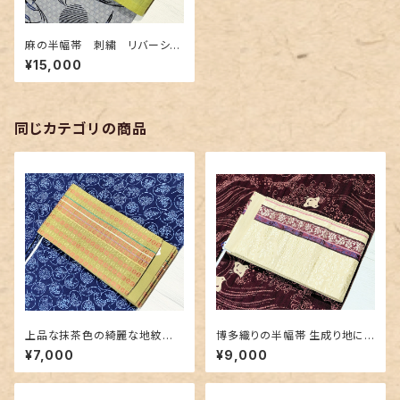
麻の半幅帯 刺繍 リバーシブ
ル
¥15,000
同じカテゴリの商品
上品な抹茶色の綺麗な地紋
博多織りの半幅帯 生成り地に
博多織り半幅帯
豪華な地紋＆赤紫色
¥7,000
¥9,000