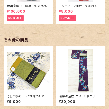
伊兵衛織り 縞柄 幻の逸品
アンティーク小紋 矢羽根の地
紋に短冊柄 裄６６cm
¥100,000
¥8,000
50%OFF
20%OFF
その他の商品
そしてゆめ ふくれ織のリバー
注染の浴衣 エメラルドグリーン
シブル半幅帯 抹茶色×金茶色
の乱菊柄
¥9,000
¥20,000