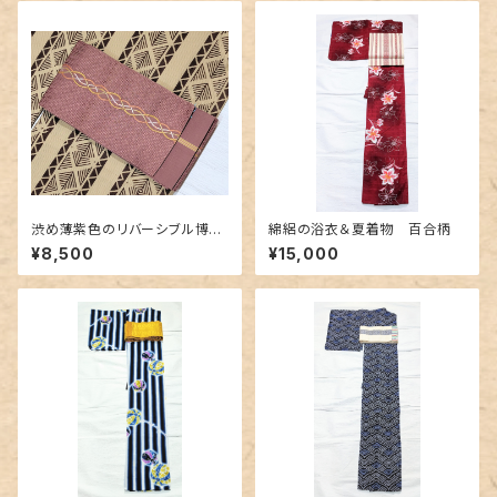
渋め薄紫色のリバーシブル博多
綿絽の浴衣＆夏着物 百合柄
織り半幅帯
¥8,500
¥15,000