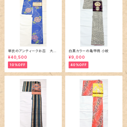
単衣のアンティークお召 大輪
白黒カラーの亀甲柄 小紋
の薔薇柄柄
¥40,500
¥9,000
10%OFF
40%OFF