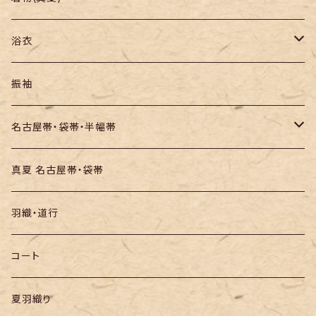
紬
浴衣
訪問着・付下
セオα・ポリ
振袖
お召し
木綿・綿麻
名古屋帯・袋帯・半幅帯
絞りの浴衣
名古屋帯
真夏 名古屋帯・袋帯
袋帯
羽織・道行
半幅帯
コート
夏羽織り