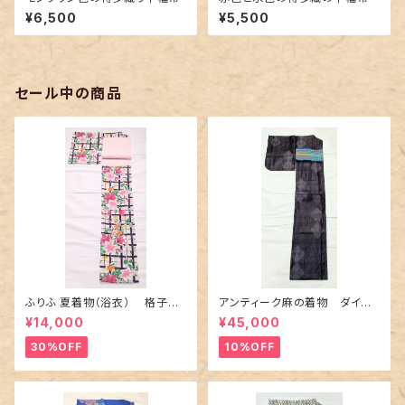
¥6,500
¥5,500
セール中の商品
ふりふ 夏着物（浴衣） 格子に
アンティーク麻の着物 ダイヤ
百合や秋草花
に市松柄の上布
¥14,000
¥45,000
30%OFF
10%OFF