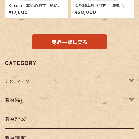
Kansai 本染め浴衣 縞に紙
有松鳴海絞り浴衣 濃紺地に
風船柄
青海波柄
¥17,000
¥28,000
商品一覧に戻る
CATEGORY
アンティーク
着物
着物(袷)
帯
小紋
着物(単衣)
羽織り・道行
色無地・江戸小紋
着物(真夏)