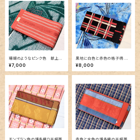
珊瑚のようなピンク色 献上柄
黒地に白色と赤色の格子柄 博
の博多織り半幅帯
多織りの半幅帯
¥7,000
¥8,000
モンブラン色の博多織り半幅帯
赤色と水色の博多織の半幅帯