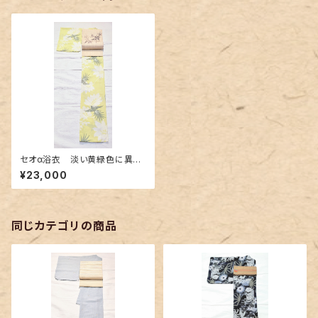
セオα浴衣 淡い黄緑色に異国
の鳥柄
¥23,000
同じカテゴリの商品