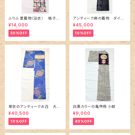
ふりふ 夏着物（浴衣） 格子に
アンティーク麻の着物 ダイヤ
百合や秋草花
に市松柄の上布
¥14,000
¥45,000
30%OFF
10%OFF
単衣のアンティークお召 大輪
白黒カラーの亀甲柄 小紋
の薔薇柄柄
¥40,500
¥9,000
10%OFF
40%OFF