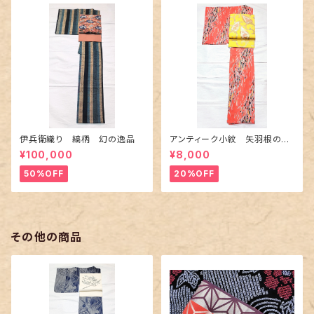
伊兵衛織り 縞柄 幻の逸品
アンティーク小紋 矢羽根の地
紋に短冊柄 裄６６cm
¥100,000
¥8,000
50%OFF
20%OFF
その他の商品