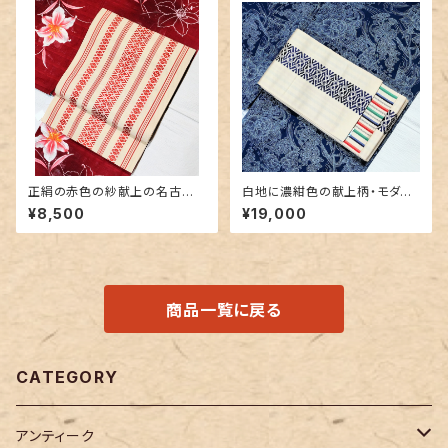
正絹の赤色の紗献上の名古屋
白地に濃紺色の献上柄・モダン
帯
なボーダー 博多織りリバーシ
¥8,500
¥19,000
ブル半幅帯
商品一覧に戻る
CATEGORY
アンティーク