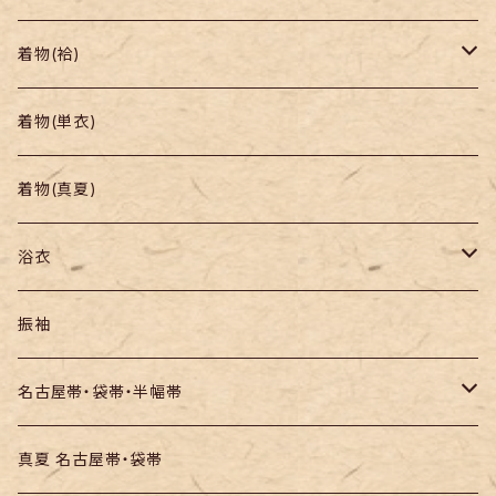
着物
着物(袷)
帯
小紋
着物(単衣)
羽織り・道行
色無地・江戸小紋
着物(真夏)
紬
浴衣
訪問着・付下
セオα・ポリ
振袖
お召し
木綿・綿麻
名古屋帯・袋帯・半幅帯
絞りの浴衣
名古屋帯
真夏 名古屋帯・袋帯