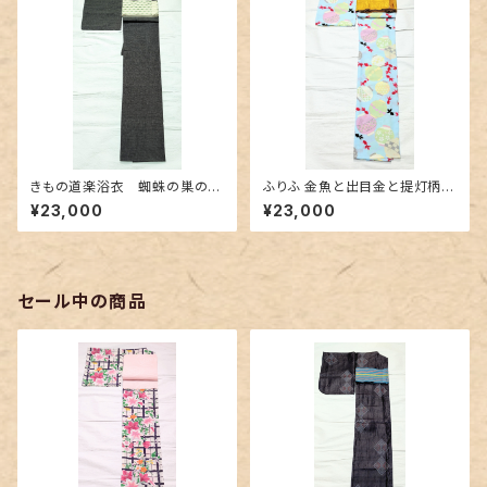
きもの道楽浴衣 蜘蛛の巣の刺
ふりふ 金魚と出目金と提灯柄の
繍紋 Sサイズ
セオα浴衣
¥23,000
¥23,000
セール中の商品