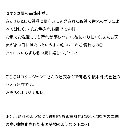
セオαは夏の高性能ポリ。
さらさらとした質感と夏向きに開発された品質で従来のポリに比
べて涼しく、またお手入れも簡単です◎
お家でお洗濯しても汚れが落ちやすく、皺になりにくく、またお天
気がよい日にはあっというまに乾いてくれる優れもの◎
アイロンいらずも暑い夏に嬉しいポイント。
こちらはコシノジュンコさんの浴衣などで有名な榎本株式会社の
セオα浴衣です。
おそらくオリジナル柄。
水出し緑茶のような淡く透明感ある黄緑色に淡い深緑色の異国
の鳥、抽象化された南国植物のようなシルエット。