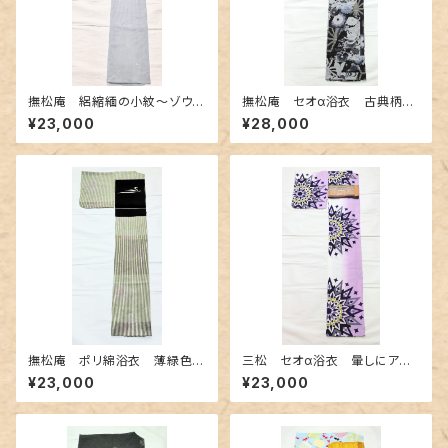
撫松庵 絽縮緬の小紋〜ゾウや
撫松庵 セオα浴衣 古典柄き
孔雀 異国情緒柄〜
りばめ調
¥23,000
¥28,000
撫松庵 ポリ綿浴衣 薄緑色の
三松 セオα浴衣 暈しにアー
濃淡 ～ストライプに百合と萩〜
ルデコ柄
¥23,000
¥23,000