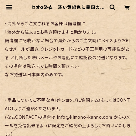
セオα浴衣 淡い黄緑色に異国の鳥
柄 | リサイクル着物 菅野
・海外からご注文されるお客様は備考欄に
『海外から注文』とお書き頂けますと助かります。
備考欄に記載がない場合で海外からのご注文時にベイスよりお知
らせメールが届き、クレジットカードなどの不正利用の可能性があ
る と判断した際はメールやお電話にて確認後の発送となります。
その場合は発送までお時間を頂きます。
なお発送は日本国内のみです。
・商品についてご不明な点は『ショップに質問する』もしくはCONT
ACTよりご連絡くださいませ。
(なおCONTACTの場合は
info@kimono-kanno.com
からのメ
ールを受信出来るように設定をご確認の上よろしくお願いいたしま
す。)