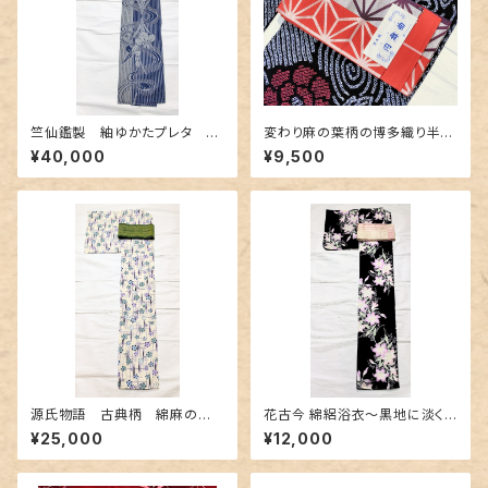
竺仙鑑製 紬ゆかたプレタ 縞
変わり麻の葉柄の博多織り半幅
と流水と菖蒲
帯 未使用品
¥40,000
¥9,500
源氏物語 古典柄 綿麻の浴
花古今 綿絽浴衣～黒地に淡く
衣 紅型調
美しく咲く百合～
¥25,000
¥12,000