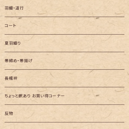
袋帯
羽織・道行
半幅帯
コート
夏羽織り
帯締め・帯揚げ
長襦袢
ちょっと訳あり お買い得コーナー
反物