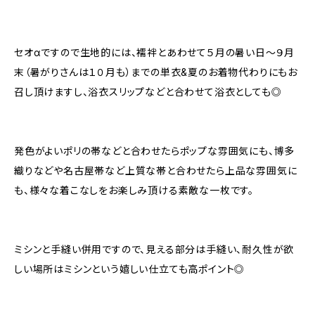
セオαですので生地的には、襦袢とあわせて５月の暑い日～９月
末（暑がりさんは１０月も）までの単衣&夏のお着物代わりにもお
召し頂けますし、浴衣スリップなどと合わせて浴衣としても◎
発色がよいポリの帯などと合わせたらポップな雰囲気にも、博多
織りなどや名古屋帯など上質な帯と合わせたら上品な雰囲気に
も、様々な着こなしをお楽しみ頂ける素敵な一枚です。
ミシンと手縫い併用ですので、見える部分は手縫い、耐久性が欲
しい場所はミシンという嬉しい仕立ても高ポイント◎