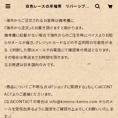
白色レースの半幅帯 リバーシブル |
リサイクル着物 菅野
・海外からご注文されるお客様は備考欄に
『海外から注文』とお書き頂けますと助かります。
備考欄に記載がない場合で海外からのご注文時にベイスよりお知
らせメールが届き、クレジットカードなどの不正利用の可能性があ
る と判断した際はメールやお電話にて確認後の発送となります。
その場合は発送までお時間を頂きます。
なお発送は日本国内のみです。
・商品についてご不明な点は『ショップに質問する』もしくはCONT
ACTよりご連絡くださいませ。
(なおCONTACTの場合は
info@kimono-kanno.com
からのメ
ールを受信出来るように設定をご確認の上よろしくお願いいたしま
す。)