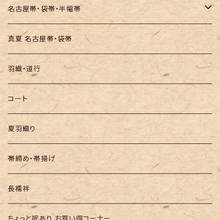
お召し
木綿・綿麻
名古屋帯・袋帯・半幅帯
絞りの浴衣
名古屋帯
真夏 名古屋帯・袋帯
袋帯
羽織・道行
半幅帯
コート
夏羽織り
帯締め・帯揚げ
長襦袢
ちょっと訳あり お買い得コーナー