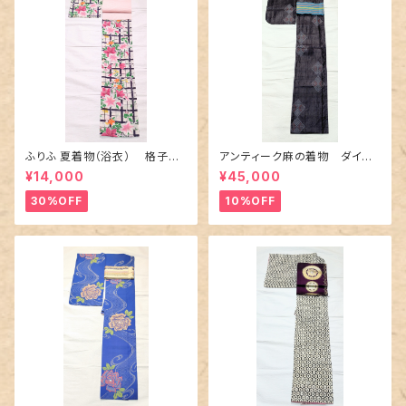
ふりふ 夏着物（浴衣） 格子に
アンティーク麻の着物 ダイヤ
百合や秋草花
に市松柄の上布
¥14,000
¥45,000
30%OFF
10%OFF