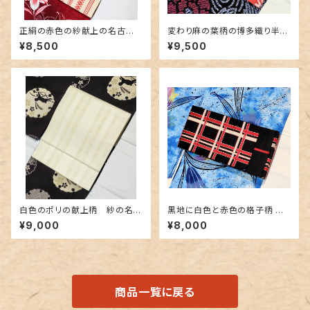
正絹の赤色の紗献上の名古屋
変わり麻の葉柄の博多織り半幅
帯
帯 未使用品
¥8,500
¥9,500
白色のポリの献上柄 紗の名古
黒地に白色と赤色の格子柄 博
屋帯 長尺
多織りの半幅帯
¥9,000
¥8,000
商品一覧に戻る