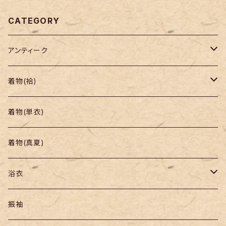
CATEGORY
アンティーク
着物
着物(袷)
帯
小紋
着物(単衣)
羽織り・道行
色無地・江戸小紋
着物(真夏)
紬
浴衣
訪問着・付下
セオα・ポリ
振袖