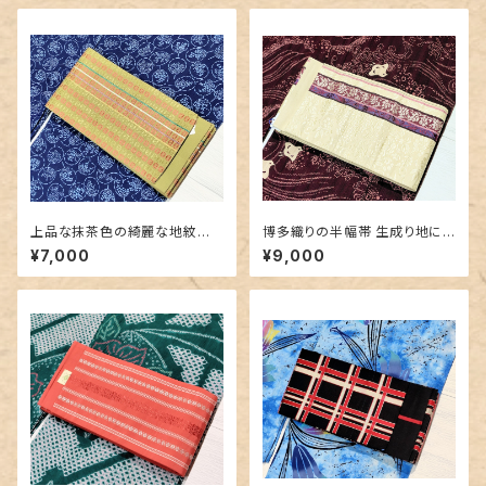
上品な抹茶色の綺麗な地紋
博多織りの半幅帯 生成り地に
博多織り半幅帯
豪華な地紋＆赤紫色
¥7,000
¥9,000