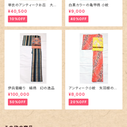
単衣のアンティークお召 大輪
白黒カラーの亀甲柄 小紋
の薔薇柄柄
¥40,500
¥9,000
10%OFF
40%OFF
伊兵衛織り 縞柄 幻の逸品
アンティーク小紋 矢羽根の地
紋に短冊柄 裄６６cm
¥100,000
¥8,000
50%OFF
20%OFF