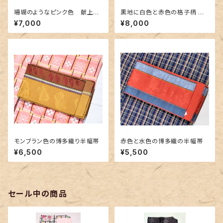
珊瑚のようなピンク色 献上柄
黒地に白色と赤色の格子柄 博
の博多織り半幅帯
多織りの半幅帯
¥7,000
¥8,000
モンブラン色の博多織り半幅帯
赤色と水色の博多織の半幅帯
¥6,500
¥5,500
セール中の商品