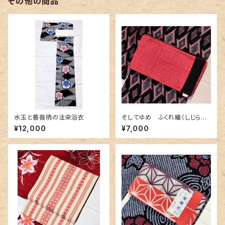
その他の商品
水玉と薔薇柄の注染浴衣
そしてゆめ ふくれ織（しじら織）
のリバーシブル半幅帯
¥12,000
¥7,000