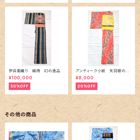
伊兵衛織り 縞柄 幻の逸品
アンティーク小紋 矢羽根の地
紋に短冊柄 裄６６cm
¥100,000
¥8,000
50%OFF
20%OFF
その他の商品