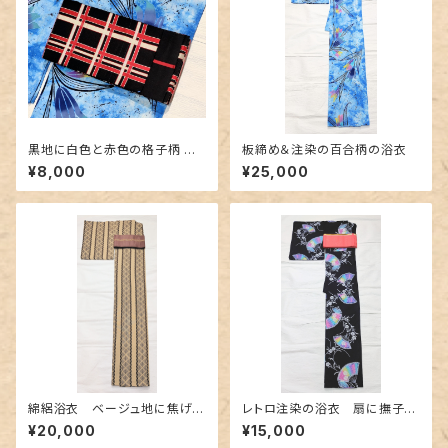
黒地に白色と赤色の格子柄 博
板締め＆注染の百合柄の浴衣
多織りの半幅帯
¥8,000
¥25,000
綿絽浴衣 ベージュ地に焦げ茶
レトロ注染の浴衣 扇に撫子〜
色 鱗と松菱柄
カラフルなぼかし～
¥20,000
¥15,000