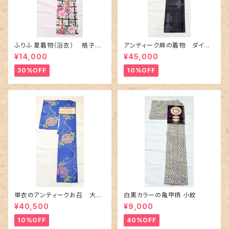
ふりふ 夏着物（浴衣） 格子に
アンティーク麻の着物 ダイヤ
百合や秋草花
に市松柄の上布
¥14,000
¥45,000
30%OFF
10%OFF
単衣のアンティークお召 大輪
白黒カラーの亀甲柄 小紋
の薔薇柄柄
¥40,500
¥9,000
10%OFF
40%OFF