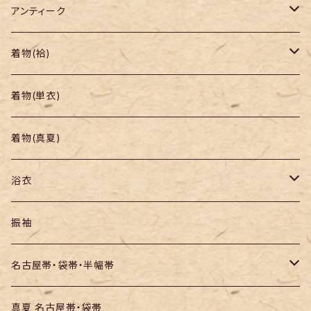
アンティーク
着物
着物(袷)
帯
小紋
着物(単衣)
羽織り・道行
色無地・江戸小紋
着物(真夏)
紬
浴衣
訪問着・付下
セオα・ポリ
振袖
お召し
木綿・綿麻
名古屋帯・袋帯・半幅帯
絞りの浴衣
名古屋帯
真夏 名古屋帯・袋帯