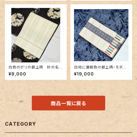
白色のポリの献上柄 紗の名古
白地に濃紺色の献上柄・モダン
屋帯 長尺
なボーダー 博多織りリバーシ
¥9,000
¥19,000
ブル半幅帯
商品一覧に戻る
CATEGORY