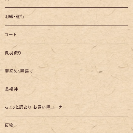
袋帯
羽織・道行
半幅帯
コート
夏羽織り
帯締め・帯揚げ
長襦袢
ちょっと訳あり お買い得コーナー
反物