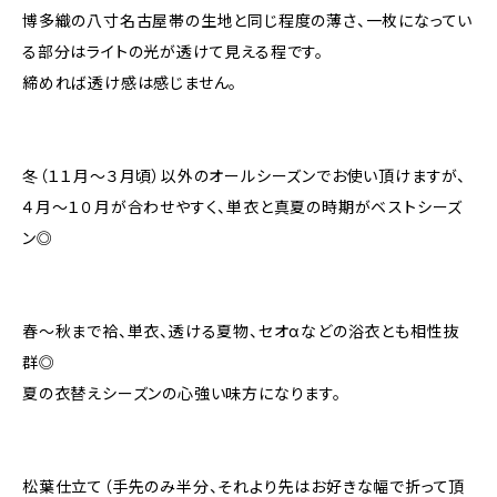
博多織の八寸名古屋帯の生地と同じ程度の薄さ、一枚になってい
る部分はライトの光が透けて見える程です。
締めれば透け感は感じません。
冬（１１月〜３月頃）以外のオールシーズンでお使い頂けますが、
４月〜１０月が合わせやすく、単衣と真夏の時期がベストシーズ
ン◎
春〜秋まで袷、単衣、透ける夏物、セオαなどの浴衣とも相性抜
群◎
夏の衣替えシーズンの心強い味方になります。
松葉仕立て（手先のみ半分、それより先はお好きな幅で折って頂