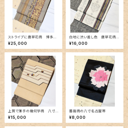
ストライプに唐草花柄 博多織
白地に渋い差し色 唐草花柄の
の名古屋帯
博多織り名古屋帯
¥25,000
¥16,000
上質で薄手の幾何学柄 八寸
薔薇柄の八寸名古屋帯
の名古屋帯
¥15,000
¥8,000