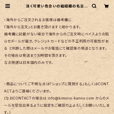
淡く可愛い色合いの組紐織の名古屋
帯 | リサイクル着物 菅野
・海外からご注文されるお客様は備考欄に
『海外から注文』とお書き頂けますと助かります。
備考欄に記載がない場合で海外からのご注文時にベイスよりお知
らせメールが届き、クレジットカードなどの不正利用の可能性があ
る と判断した際はメールやお電話にて確認後の発送となります。
その場合は発送までお時間を頂きます。
なお発送は日本国内のみです。
・商品についてご不明な点は『ショップに質問する』もしくはCONT
ACTよりご連絡くださいませ。
(なおCONTACTの場合は
info@kimono-kanno.com
からのメ
ールを受信出来るように設定をご確認の上よろしくお願いいたしま
す。)