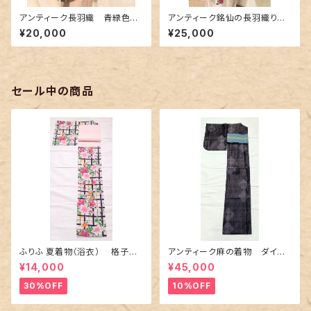
アンティーク長羽織 青緑色に
アンティーク銘仙の長羽織り～
蔦唐草花柄〜銘仙〜
カラフルな花柄に花緑青色の差
¥20,000
¥25,000
し色～
セール中の商品
ふりふ 夏着物（浴衣） 格子に
アンティーク麻の着物 ダイヤ
百合や秋草花
に市松柄の上布
¥14,000
¥45,000
30%OFF
10%OFF