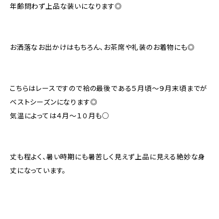
年齢問わず上品な装いになります◎
お洒落なお出かけはもちろん、お茶席や礼装のお着物にも◎
こちらはレースですので袷の最後である５月頃〜９月末頃までが
ベストシーズンになります◎
気温によっては４月〜１０月も○
丈も程よく、暑い時期にも暑苦しく見えず上品に見える絶妙な身
丈になっています。