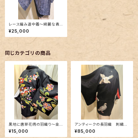
レース編み道中着～綺麗な青紫
色のグラデーション～
¥25,000
同じカテゴリの商品
黒地に唐草花柄の羽織り〜金彩
アンティークの長羽織 刺繍〜
と金駒刺繍〜
鳩柄の逸品〜
¥15,000
¥85,000