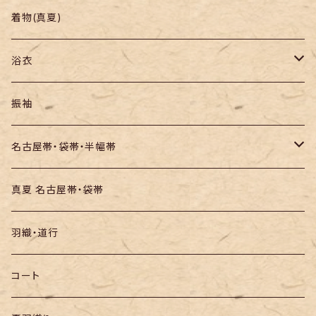
羽織り・道行
色無地・江戸小紋
着物(真夏)
紬
浴衣
訪問着・付下
セオα・ポリ
振袖
お召し
木綿・綿麻
名古屋帯・袋帯・半幅帯
絞りの浴衣
名古屋帯
真夏 名古屋帯・袋帯
袋帯
羽織・道行
半幅帯
コート