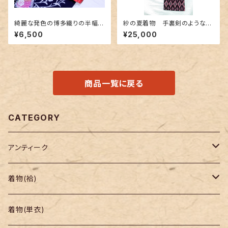
綺麗な発色の博多織りの半幅
紗の夏着物 手裏剣のような菱
帯 ピンク色
形
¥6,500
¥25,000
商品一覧に戻る
CATEGORY
アンティーク
着物
着物(袷)
帯
小紋
着物(単衣)