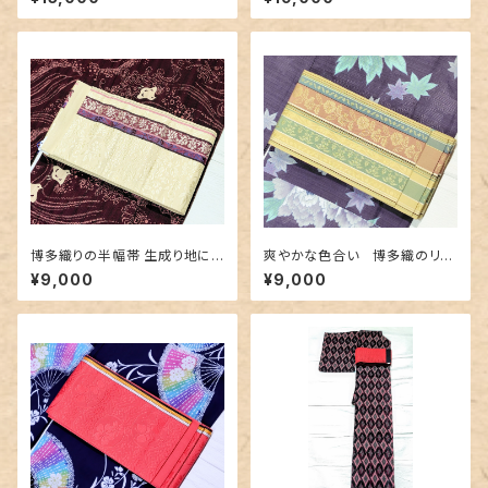
花柄〜
ブル半幅帯
博多織りの半幅帯 生成り地に
爽やかな色合い 博多織のリバ
豪華な地紋＆赤紫色
ーシブル半幅帯
¥9,000
¥9,000