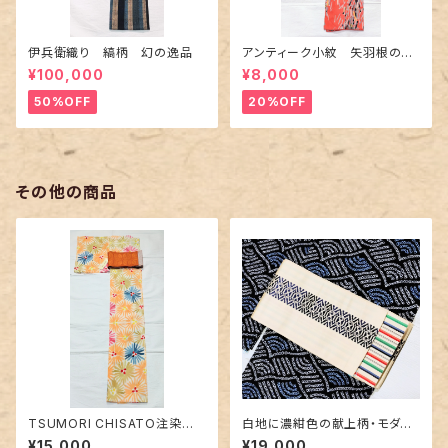
伊兵衛織り 縞柄 幻の逸品
アンティーク小紋 矢羽根の地
紋に短冊柄 裄６６cm
¥100,000
¥8,000
50%OFF
20%OFF
その他の商品
TSUMORI CHISATO注染浴
白地に濃紺色の献上柄・モダン
衣 未使用品〜花火のようなお
なボーダー 博多織りリバーシ
¥15,000
¥19,000