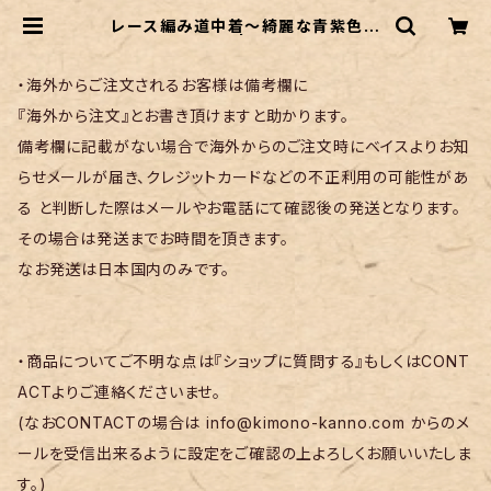
レース編み道中着～綺麗な青紫色の
グラデーション～ | リサイクル着物 菅
野
・海外からご注文されるお客様は備考欄に
『海外から注文』とお書き頂けますと助かります。
備考欄に記載がない場合で海外からのご注文時にベイスよりお知
らせメールが届き、クレジットカードなどの不正利用の可能性があ
る と判断した際はメールやお電話にて確認後の発送となります。
その場合は発送までお時間を頂きます。
なお発送は日本国内のみです。
・商品についてご不明な点は『ショップに質問する』もしくはCONT
ACTよりご連絡くださいませ。
(なおCONTACTの場合は
info@kimono-kanno.com
からのメ
ールを受信出来るように設定をご確認の上よろしくお願いいたしま
す。)