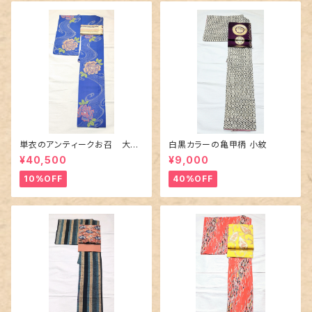
単衣のアンティークお召 大輪
白黒カラーの亀甲柄 小紋
の薔薇柄柄
¥40,500
¥9,000
10%OFF
40%OFF