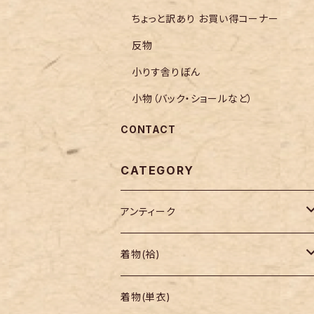
ちょっと訳あり お買い得コーナー
反物
小りす舎りぼん
小物（バック・ショールなど）
CONTACT
CATEGORY
アンティーク
着物
着物(袷)
帯
小紋
着物(単衣)