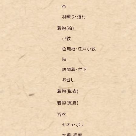
帯
羽織り・道行
着物(袷)
小紋
色無地・江戸小紋
紬
訪問着・付下
お召し
着物(単衣)
着物(真夏)
浴衣
セオα・ポリ
木綿・綿麻