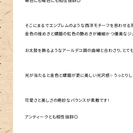
寒色にも暖色にも相性抜群◎
そこにまるでエンブレムのような西洋モチーフを思わせる
金色の煌めきと螺鈿の虹色の艶めきが繊細かつ優美なジュ
お太鼓を飾るようなアールデコ調の曲線と合わさり、とても
光が当たると金色と螺鈿が更に美しい光沢感✨うっとりし
可愛さと美しさの絶妙なバランスが素敵です！
アンティークとも相性抜群◎