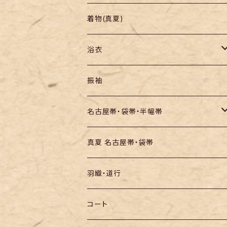
羽織り・道行
色無地・江戸小紋
着物(真夏)
紬
浴衣
訪問着・付下
セオα・ポリ
振袖
お召し
木綿・綿麻
名古屋帯・袋帯・半幅帯
絞りの浴衣
名古屋帯
真夏 名古屋帯・袋帯
袋帯
羽織・道行
半幅帯
コート