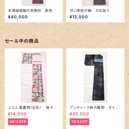
本場結城紬の色無地 紫色
渋い紫色の紬 大丸誂え
¥40,000
¥13,000
セール中の商品
ふりふ 夏着物（浴衣） 格子に
アンティーク麻の着物 ダイヤ
百合や秋草花
に市松柄の上布
¥14,000
¥45,000
30%OFF
10%OFF