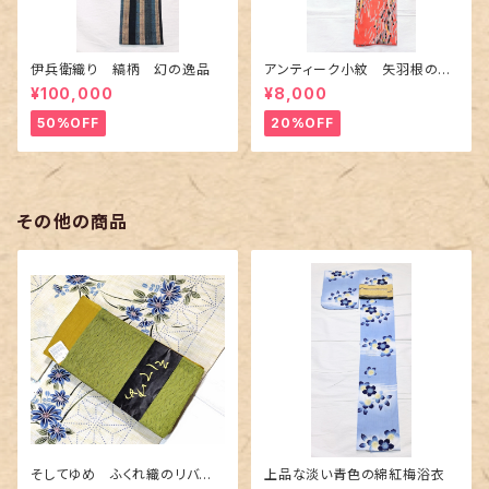
伊兵衛織り 縞柄 幻の逸品
アンティーク小紋 矢羽根の地
紋に短冊柄 裄６６cm
¥100,000
¥8,000
50%OFF
20%OFF
その他の商品
そしてゆめ ふくれ織のリバー
上品な淡い青色の綿紅梅浴衣