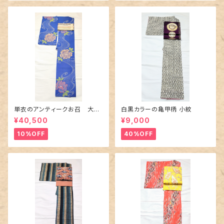
単衣のアンティークお召 大輪
白黒カラーの亀甲柄 小紋
の薔薇柄柄
¥40,500
¥9,000
10%OFF
40%OFF