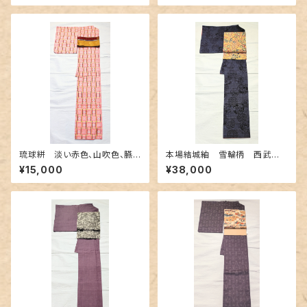
琉球絣 淡い赤色、山吹色、臙
本場結城紬 雪輪柄 西武百
脂色
貨店誂え
¥15,000
¥38,000