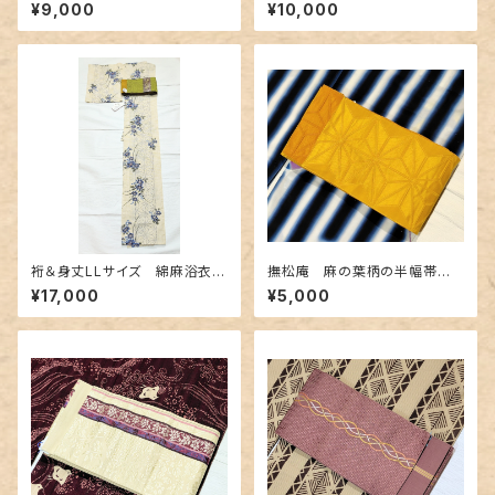
シブル半幅帯 抹茶色×金茶色
¥9,000
¥10,000
裄＆身丈LLサイズ 綿麻浴衣
撫松庵 麻の葉柄の半幅帯
クレマチスと麻の葉柄
黄色✕金茶色
¥17,000
¥5,000