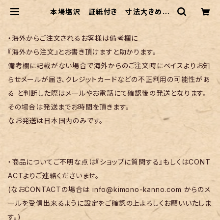
本場塩沢 証紙付き 寸法大きめ〜
伝統的工芸士 桑原正信作〜 | リサイ
クル着物 菅野
・海外からご注文されるお客様は備考欄に
『海外から注文』とお書き頂けますと助かります。
備考欄に記載がない場合で海外からのご注文時にベイスよりお知
らせメールが届き、クレジットカードなどの不正利用の可能性があ
る と判断した際はメールやお電話にて確認後の発送となります。
その場合は発送までお時間を頂きます。
なお発送は日本国内のみです。
・商品についてご不明な点は『ショップに質問する』もしくはCONT
ACTよりご連絡くださいませ。
(なおCONTACTの場合は
info@kimono-kanno.com
からのメ
ールを受信出来るように設定をご確認の上よろしくお願いいたしま
す。)