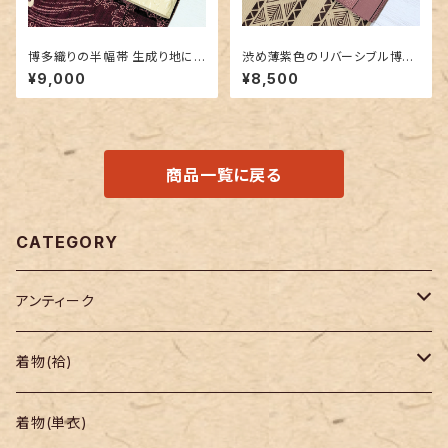
博多織りの半幅帯 生成り地に
渋め薄紫色のリバーシブル博多
豪華な地紋＆赤紫色
織り半幅帯
¥9,000
¥8,500
商品一覧に戻る
CATEGORY
アンティーク
着物
着物(袷)
帯
小紋
着物(単衣)