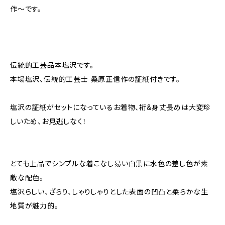
作〜です。
伝統的工芸品本塩沢です。
本場塩沢、伝統的工芸士 桑原正信作の証紙付きです。
塩沢の証紙がセットになっているお着物、裄&身丈長めは大変珍
しいため、お見逃しなく！
とても上品でシンプルな着こなし易い白黒に水色の差し色が素
敵な配色。
塩沢らしい、ざらり、しゃりしゃりとした表面の凹凸と柔らかな生
地質が魅力的。