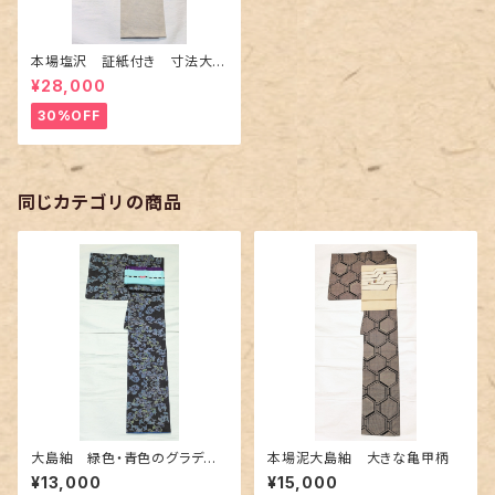
本場塩沢 証紙付き 寸法大き
め〜伝統的工芸士 桑原正信
¥28,000
作〜
30%OFF
同じカテゴリの商品
大島紬 緑色・青色のグラデー
本場泥大島紬 大きな亀甲柄
ション
¥13,000
¥15,000