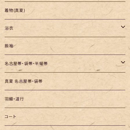
羽織り・道行
色無地・江戸小紋
着物(真夏)
紬
浴衣
訪問着・付下
セオα・ポリ
振袖
お召し
木綿・綿麻
名古屋帯・袋帯・半幅帯
絞りの浴衣
名古屋帯
真夏 名古屋帯・袋帯
袋帯
羽織・道行
半幅帯
コート